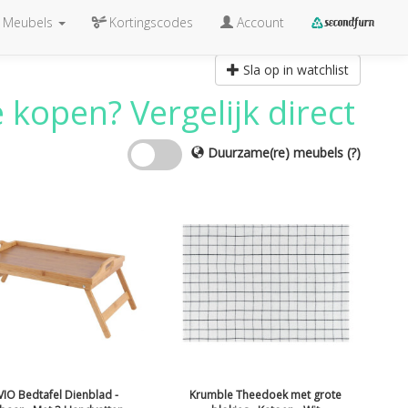
Meubels
Kortingscodes
Account
Sla op in watchlist
 kopen? Vergelijk direct
Duurzame(re) meubels
(?)
IO Bedtafel Dienblad -
Krumble Theedoek met grote