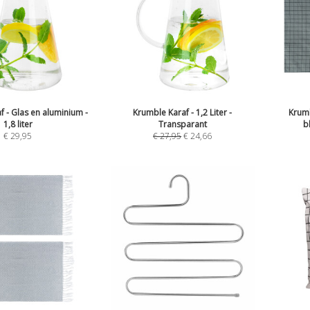
 - Glas en aluminium -
Krumble Karaf - 1,2 Liter -
Krum
1,8 liter
Transparant
b
€
29,95
€
27,95
€
24,66