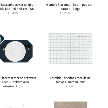
Kussenhoes vierkantjes -
Krumble Placemat - Boom patroon -
nde Jute - 45 x 45 cm - Wit
Katoen - Beige
€
14,95
€
12,95
€
10,79
Placemat met onderzetter -
Krumble Theedoek met kleine
U Leer - Donkerblauw
blokjes - Katoen - Wit
€
19,95
€
16,62
€
9,95