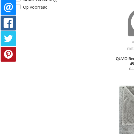
Op voorraad
QUVIO Sie
45
€
1