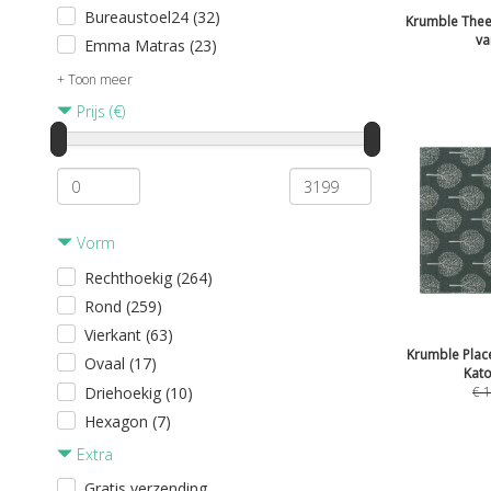
Bureaustoel24 (32)
Krumble Theed
va
Emma Matras (23)
+ Toon meer
Prijs (€)
Vorm
Rechthoekig (264)
Rond (259)
Vierkant (63)
Krumble Plac
Ovaal (17)
Kato
Driehoekig (10)
€
1
Hexagon (7)
Extra
Gratis verzending