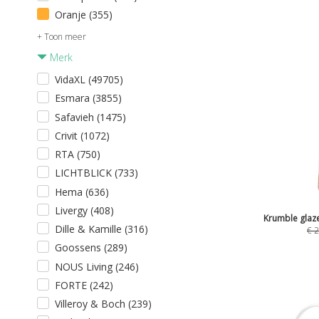
Oranje (355)
+ Toon meer
Merk
VidaXL (49705)
Esmara (3855)
Safavieh (1475)
Crivit (1072)
RTA (750)
LICHTBLICK (733)
Hema (636)
Livergy (408)
Krumble glazen
Dille & Kamille (316)
€
2
Goossens (289)
NOUS Living (246)
FORTE (242)
Villeroy & Boch (239)