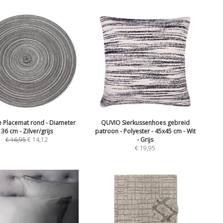
 Placemat rond - Diameter
QUVIO Sierkussenhoes gebreid
36 cm - Zilver/grijs
patroon - Polyester - 45x45 cm - Wit
€
16,95
€
14,12
- Grijs
€
19,95