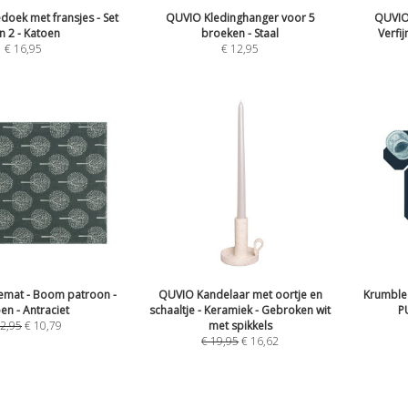
oek met fransjes - Set
QUVIO Kledinghanger voor 5
QUVIO 
n 2 - Katoen
broeken - Staal
Verfij
€
16,95
€
12,95
emat - Boom patroon -
QUVIO Kandelaar met oortje en
Krumble 
en - Antraciet
schaaltje - Keramiek - Gebroken wit
P
2,95
€
10,79
met spikkels
€
19,95
€
16,62