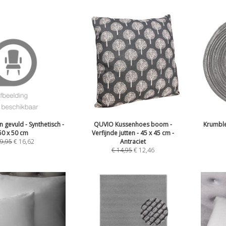
gevuld - Synthetisch -
QUVIO Kussenhoes boom -
Krumble
50 x 50 cm
Verfijnde jutten - 45 x 45 cm -
9,95
€
16,62
Antraciet
€
14,95
€
12,46