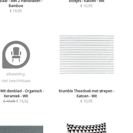
baar - Met 2 Handvatten -
blokjes - Katoen - Wit
Bamboe
€
10,95
€
19,95
Wit dienblad - Organisch -
Krumble Theedoek met strepen -
Keramiek - Wit
Katoen - Wit
€
19,95
€
16,62
€
10,95