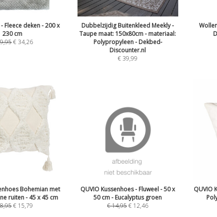
- Fleece deken - 200 x
Dubbelzijdig Buitenkleed Meekly -
Wollen
230 cm
Taupe maat: 150x80cm - materiaal:
D
9,95
€
34,26
Polypropyleen - Dekbed-
Discounter.nl
€
39,99
enhoes Bohemian met
QUVIO Kussenhoes - Fluweel - 50 x
QUVIO K
ine ruiten - 45 x 45 cm
50 cm - Eucalyptus groen
Pol
8,95
€
15,79
€
14,95
€
12,46