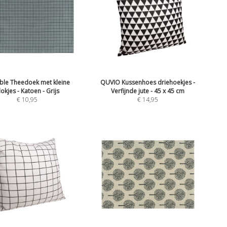
ble Theedoek met kleine
QUVIO Kussenhoes driehoekjes -
lokjes - Katoen - Grijs
Verfijnde jute - 45 x 45 cm
€
10,95
€
14,95