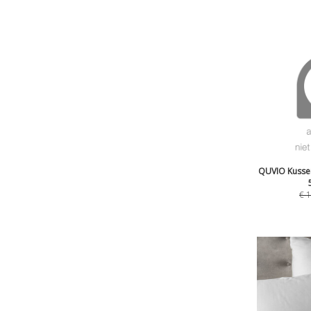
QUVIO Kussen 
€
1