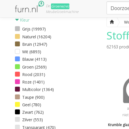
De
Groene(re)
Meubelzoekmachine
Kleur
Wo
Grijs (19997)
Stof
Naturel (16204)
Bruin (12947)
62163
prod
Wit (6893)
Blauw (4113)
Groen (2569)
Rood (2031)
Roze (1401)
Multicolor (1364)
Taupe (900)
Geel (780)
Zwart (762)
Zilver (553)
Krumble glaze
Transparant (470)