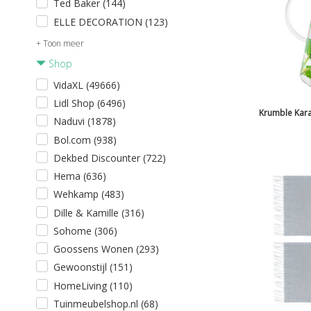
Ted Baker (144)
ELLE DECORATION (123)
+ Toon meer
Shop
VidaXL (49666)
Lidl Shop (6496)
Krumble Karaf
Naduvi (1878)
Bol.com (938)
Dekbed Discounter (722)
Hema (636)
Wehkamp (483)
Dille & Kamille (316)
Sohome (306)
Goossens Wonen (293)
Gewoonstijl (151)
HomeLiving (110)
Tuinmeubelshop.nl (68)