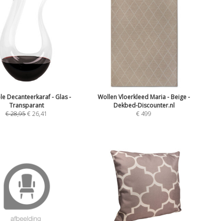
e Decanteerkaraf - Glas -
Wollen Vloerkleed Maria - Beige -
Transparant
Dekbed-Discounter.nl
€
28,95
€
26,41
€
499