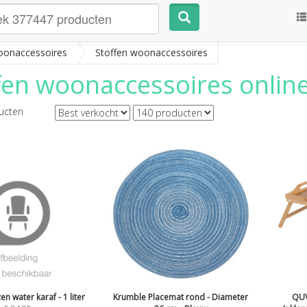
onaccessoires
Stoffen woonaccessoires
fen woonaccessoires
online
ucten
n water karaf - 1 liter
Krumble Placemat rond - Diameter
QUV