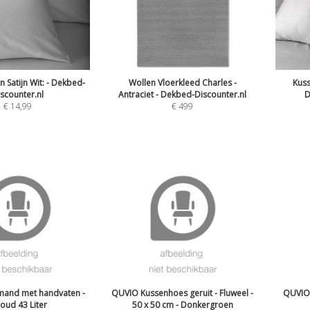
 Satijn Wit: - Dekbed-
Wollen Vloerkleed Charles -
Kuss
scounter.nl
Antraciet - Dekbed-Discounter.nl
D
€
14,99
€
499
and met handvaten -
QUVIO Kussenhoes geruit - Fluweel -
QUVIO 
houd 43 Liter
50 x 50 cm - Donkergroen