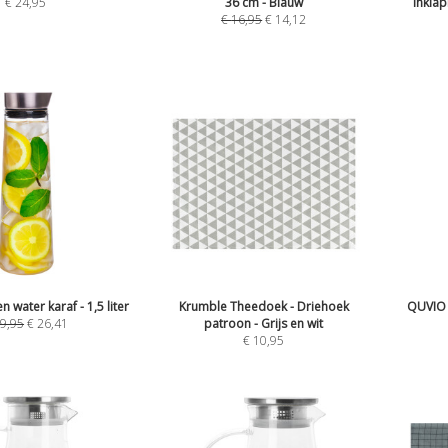
€
24,95
36 cm - Blauw
Inklap
€
16,95
€
14,12
 water karaf - 1,5 liter
Krumble Theedoek - Driehoek
QUVIO 
9,95
€
26,41
patroon - Grijs en wit
€
10,95