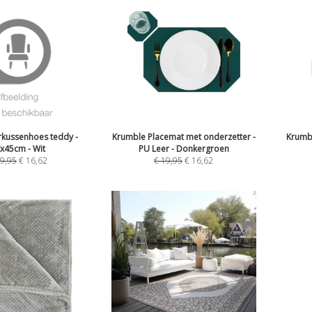
rkussenhoes teddy -
Krumble Placemat met onderzetter -
Krumbl
x45cm - Wit
PU Leer - Donkergroen
9,95
€
16,62
€
19,95
€
16,62