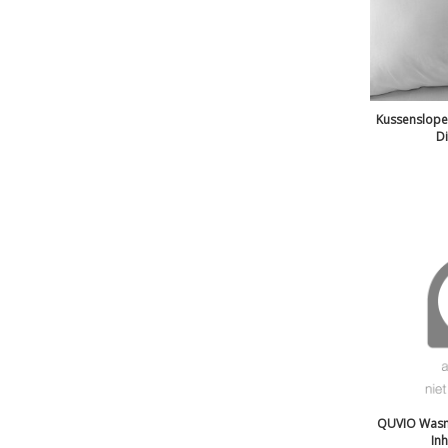
Kussenslopen
Di
QUVIO Wasm
In