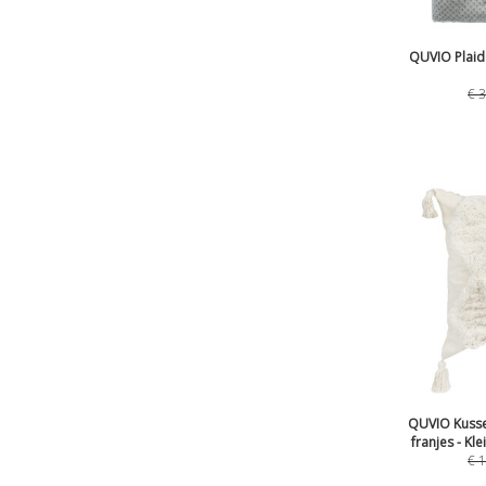
QUVIO Plaid 
€
3
QUVIO Kuss
franjes - Kle
€
1