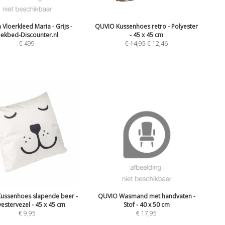
 Vloerkleed Maria - Grijs -
QUVIO Kussenhoes retro - Polyester
ekbed-Discounter.nl
- 45 x 45 cm
€
499
€
14,95
€
12,46
ussenhoes slapende beer -
QUVIO Wasmand met handvaten -
yestervezel - 45 x 45 cm
Stof - 40 x 50 cm
€
9,95
€
17,95