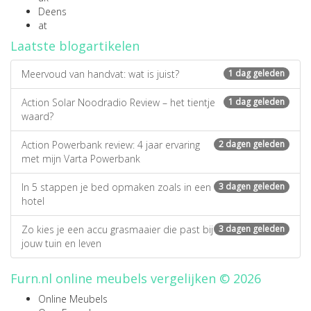
Deens
at
Laatste blogartikelen
Meervoud van handvat: wat is juist?
1 dag geleden
Action Solar Noodradio Review – het tientje
1 dag geleden
waard?
Action Powerbank review: 4 jaar ervaring
2 dagen geleden
met mijn Varta Powerbank
In 5 stappen je bed opmaken zoals in een
3 dagen geleden
hotel
Zo kies je een accu grasmaaier die past bij
3 dagen geleden
jouw tuin en leven
Furn.nl online meubels vergelijken © 2026
Online Meubels