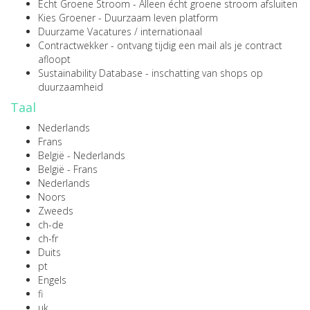
Echt Groene Stroom
- Alleen écht groene stroom afsluiten
Kies Groener
- Duurzaam leven platform
Duurzame Vacatures
/
internationaal
Contractwekker
- ontvang tijdig een mail als je contract
afloopt
Sustainability Database
- inschatting van shops op
duurzaamheid
Taal
Nederlands
Frans
België - Nederlands
België - Frans
Nederlands
Noors
Zweeds
ch-de
ch-fr
Duits
pt
Engels
fi
uk