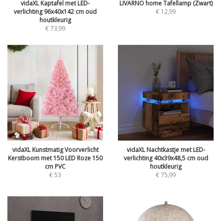
vidaXL Kaptafel met LED-
LIVARNO home Tafellamp (Zwart)
verlichting 96x40x142 cm oud
€
12,99
houtkleurig
€
73,99
vidaXL Kunstmatig Voorverlicht
vidaXL Nachtkastje met LED-
Kerstboom met 150 LED Roze 150
verlichting 40x39x48,5 cm oud
cm PVC
houtkleurig
€
53
€
75,99