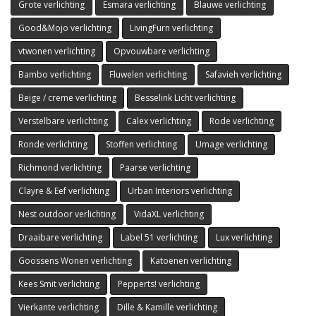
Grote verlichting
Esmara verlichting
Blauwe verlichting
Good&Mojo verlichting
LivingFurn verlichting
vtwonen verlichting
Opvouwbare verlichting
Bambo verlichting
Fluwelen verlichting
Safavieh verlichting
Beige / creme verlichting
Besselink Licht verlichting
Verstelbare verlichting
Calex verlichting
Rode verlichting
Ronde verlichting
Stoffen verlichting
Umage verlichting
Richmond verlichting
Paarse verlichting
Clayre & Eef verlichting
Urban Interiors verlichting
Nest outdoor verlichting
VidaXL verlichting
Draaibare verlichting
Label 51 verlichting
Lux verlichting
Goossens Wonen verlichting
Katoenen verlichting
Kees Smit verlichting
Pepperts! verlichting
Vierkante verlichting
Dille & Kamille verlichting