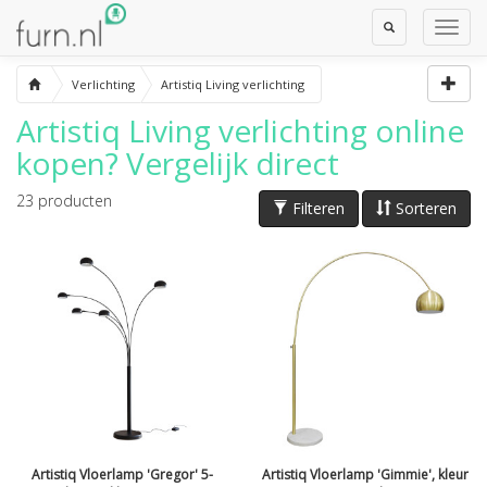
Toggle
Toggl
Search
Navig
Verlichting
Artistiq Living verlichting
Artistiq Living verlichting
online
kopen? Vergelijk direct
23
producten
Filteren
Sorteren
Artistiq Vloerlamp 'Gregor' 5-
Artistiq Vloerlamp 'Gimmie', kleur