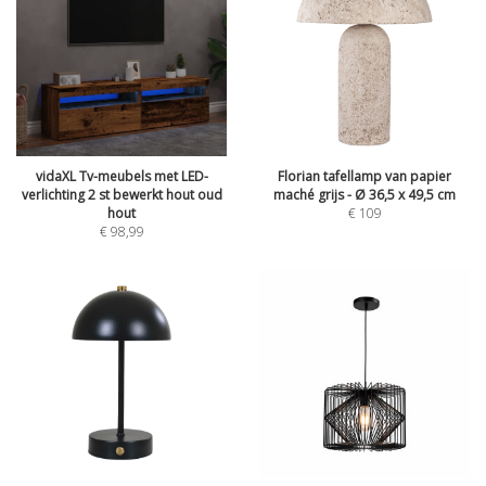
vidaXL Tv-meubels met LED-
Florian tafellamp van papier
verlichting 2 st bewerkt hout oud
maché grijs - Ø 36,5 x 49,5 cm
hout
€
109
€
98,99