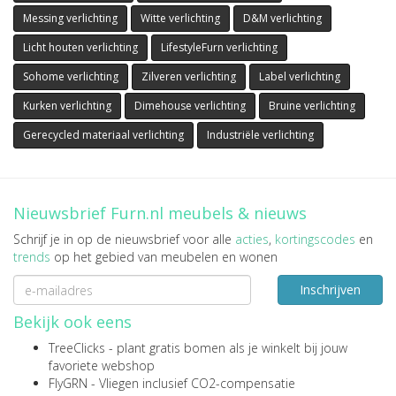
Messing verlichting
Witte verlichting
D&M verlichting
Licht houten verlichting
LifestyleFurn verlichting
Sohome verlichting
Zilveren verlichting
Label verlichting
Kurken verlichting
Dimehouse verlichting
Bruine verlichting
Gerecycled materiaal verlichting
Industriële verlichting
Nieuwsbrief Furn.nl meubels & nieuws
Schrijf je in op de nieuwsbrief voor alle
acties
,
kortingscodes
en
trends
op het gebied van meubelen en wonen
Inschrijven
Bekijk ook eens
TreeClicks
- plant gratis bomen als je winkelt bij jouw
favoriete webshop
FlyGRN
- Vliegen inclusief CO2-compensatie