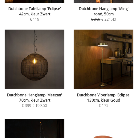
Dutchbone Tafellamp 'Eclipse'
Dutchbone Hanglamp 'Ming'
42cm, kleur Zwart
rond, 50cm
€
119
€
369
€
221,40
Dutchbone Hanglamp 'Meezan'
Dutchbone Vloerlamp 'Eclipse'
70cm, kleur Zwart
130cm, kleur Goud
€
399
€
199,50
€
175