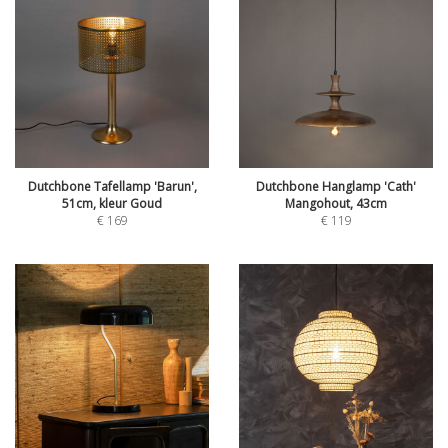
Dutchbone Tafellamp 'Barun',
Dutchbone Hanglamp 'Cath'
51cm, kleur Goud
Mangohout, 43cm
€
169
€
119