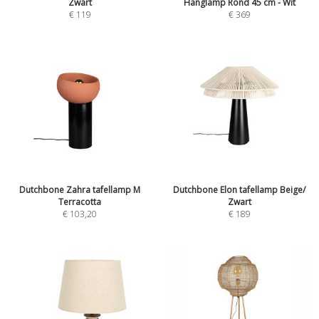
Zwart
Hanglamp Rond 45 cm - Wit
€
119
€
369
Dutchbone Zahra tafellamp M
Dutchbone Elon tafellamp Beige/
Terracotta
Zwart
€
103,20
€
189