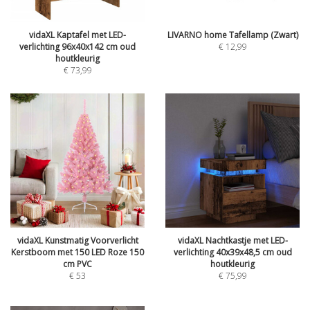
vidaXL Kaptafel met LED-
LIVARNO home Tafellamp (Zwart)
verlichting 96x40x142 cm oud
€
12,99
houtkleurig
€
73,99
vidaXL Kunstmatig Voorverlicht
vidaXL Nachtkastje met LED-
Kerstboom met 150 LED Roze 150
verlichting 40x39x48,5 cm oud
cm PVC
houtkleurig
€
53
€
75,99