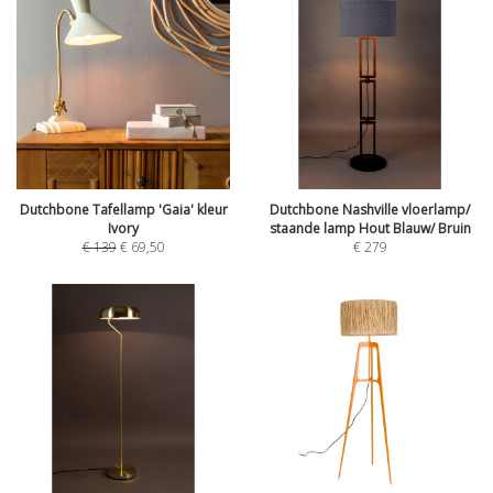
Dutchbone Tafellamp 'Gaia' kleur
Dutchbone Nashville vloerlamp/
Ivory
staande lamp Hout Blauw/ Bruin
€
139
€
69,50
€
279