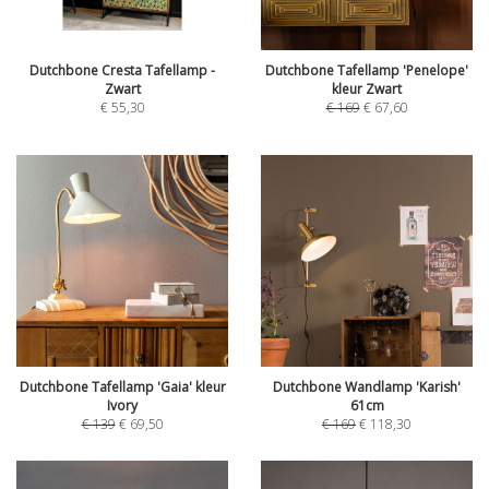
Dutchbone Cresta Tafellamp -
Dutchbone Tafellamp 'Penelope'
Zwart
kleur Zwart
€
55,30
€
169
€
67,60
Dutchbone Tafellamp 'Gaia' kleur
Dutchbone Wandlamp 'Karish'
Ivory
61cm
€
139
€
69,50
€
169
€
118,30