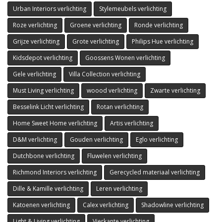
Urban Interiors verlichting
Stylemeubels verlichting
Roze verlichting
Groene verlichting
Ronde verlichting
Grijze verlichting
Grote verlichting
Philips Hue verlichting
Kidsdepot verlichting
Goossens Wonen verlichting
Gele verlichting
Villa Collection verlichting
Must Living verlichting
woood verlichting
Zwarte verlichting
Besselink Licht verlichting
Rotan verlichting
Home Sweet Home verlichting
Artis verlichting
D&M verlichting
Gouden verlichting
Eglo verlichting
Dutchbone verlichting
Fluwelen verlichting
Richmond Interiors verlichting
Gerecycled materiaal verlichting
Dille & Kamille verlichting
Leren verlichting
Katoenen verlichting
Calex verlichting
Shadowline verlichting
Light & Living verlichting
Vierkante verlichting