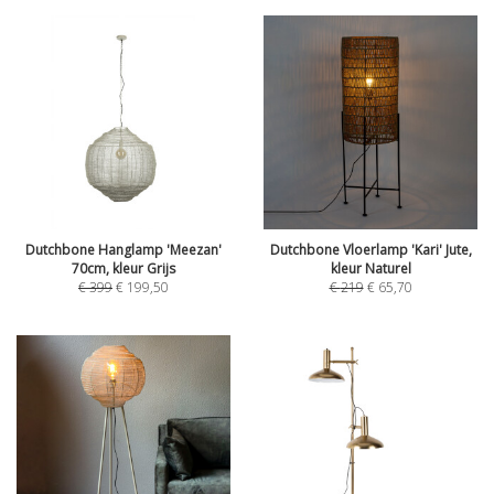
Dutchbone Hanglamp 'Meezan'
Dutchbone Vloerlamp 'Kari' Jute,
70cm, kleur Grijs
kleur Naturel
€
399
€
199,50
€
219
€
65,70