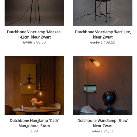
Dutchbone Vloerlamp 'Meezan'
Dutchbone Vloerlamp 'Kari' Jute,
142cm, kleur Zwart
kleur Zwart
€
199
€
99,50
€
219
€
109,50
Dutchbone Hanglamp 'Cath'
Dutchbone Wandlamp 'Shaw'
Mangohout, 34cm
kleur Zwart
€
99
€
89
€
26,70