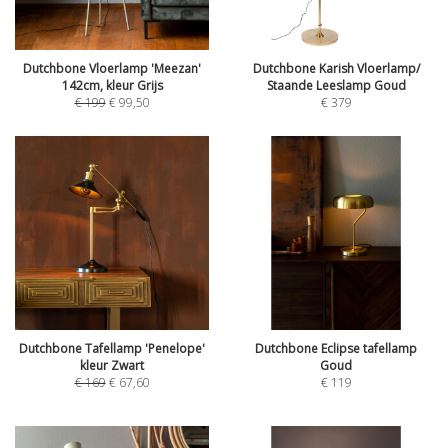
Dutchbone Vloerlamp 'Meezan'
Dutchbone Karish Vloerlamp/
142cm, kleur Grijs
Staande Leeslamp Goud
€
199
€
99,50
€
379
Dutchbone Tafellamp 'Penelope'
Dutchbone Eclipse tafellamp
kleur Zwart
Goud
€
169
€
67,60
€
119