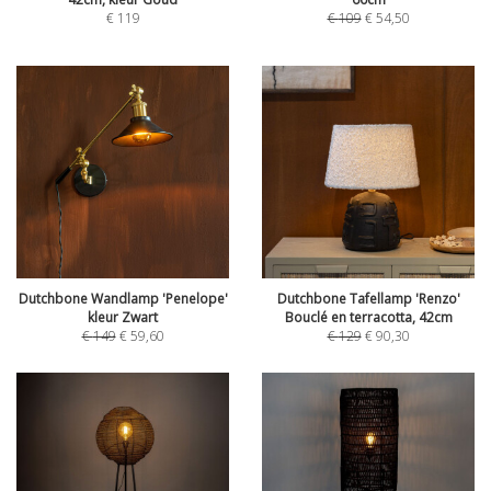
€
119
€
109
€
54,50
Dutchbone Wandlamp 'Penelope'
Dutchbone Tafellamp 'Renzo'
kleur Zwart
Bouclé en terracotta, 42cm
€
149
€
59,60
€
129
€
90,30