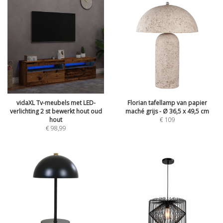
vidaXL Tv-meubels met LED-
Florian tafellamp van papier
verlichting 2 st bewerkt hout oud
maché grijs - Ø 36,5 x 49,5 cm
hout
€
109
€
98,99