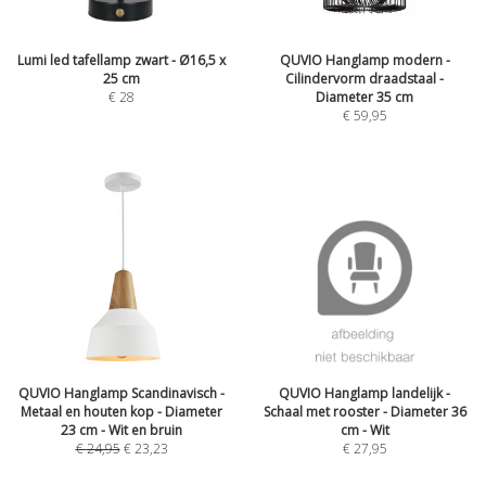
Lumi led tafellamp zwart - Ø16,5 x
QUVIO Hanglamp modern -
25 cm
Cilindervorm draadstaal -
€
28
Diameter 35 cm
€
59,95
QUVIO Hanglamp Scandinavisch -
QUVIO Hanglamp landelijk -
Metaal en houten kop - Diameter
Schaal met rooster - Diameter 36
23 cm - Wit en bruin
cm - Wit
€
24,95
€
23,23
€
27,95