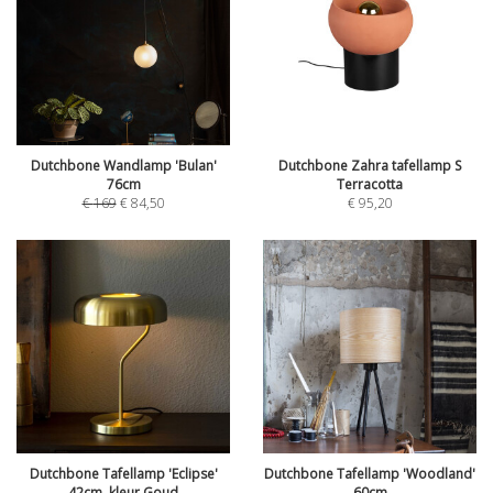
Dutchbone Wandlamp 'Bulan'
Dutchbone Zahra tafellamp S
76cm
Terracotta
€
169
€
84,50
€
95,20
Dutchbone Tafellamp 'Eclipse'
Dutchbone Tafellamp 'Woodland'
42cm, kleur Goud
60cm