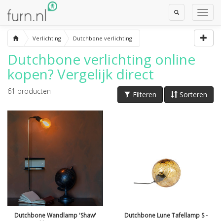
Toggle
Toggl
Search
Navig
Verlichting
Dutchbone verlichting
Dutchbone verlichting
online
kopen? Vergelijk direct
61
producten
Filteren
Sorteren
Dutchbone Wandlamp 'Shaw'
Dutchbone Lune Tafellamp S -