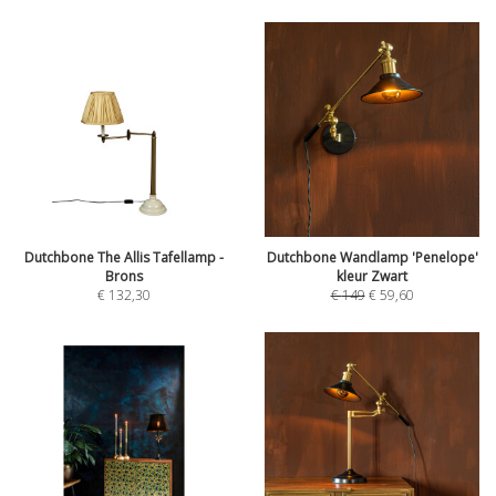
Dutchbone The Allis Tafellamp -
Dutchbone Wandlamp 'Penelope'
Brons
kleur Zwart
€
132,30
€
149
€
59,60