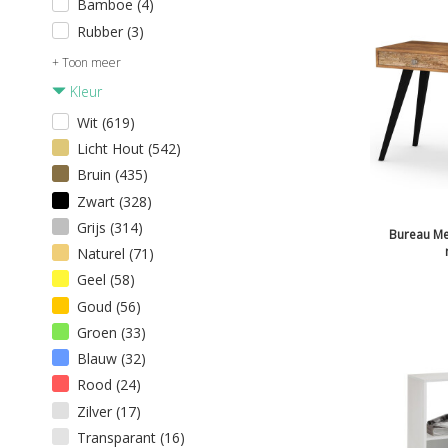
Bamboe (4)
Rubber (3)
+ Toon meer
Kleur
Wit (619)
Licht Hout (542)
Bruin (435)
Zwart (328)
Grijs (314)
Bureau Me
Naturel (71)
Geel (58)
Goud (56)
Groen (33)
Blauw (32)
Rood (24)
Zilver (17)
Transparant (16)