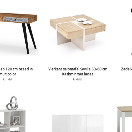
zo 120 cm breed in
Vierkant salontafel Sevilla 80x80 cm
Zadelk
multicolor
Kashmir met lades
€
149
€
499