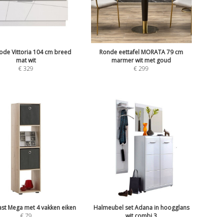
e Vittoria 104 cm breed
Ronde eettafel MORATA 79 cm
mat wit
marmer wit met goud
€
329
€
299
st Mega met 4 vakken eiken
Halmeubel set Adana in hoogglans
€
79
wit combi 3