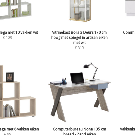
ega met 10 vakken wit
Vitrinekast Bora 3 Deurs 170 cm
Commod
€
129
hoog met spiegel in artisan eiken
met wit
€
319
ega met 6 vakken eiken
Computerbureau Nona 135 cm
Vakkenka
€
99
breed - Zand eiken