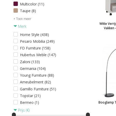
Multicolor (11)
Taupe (8)
+ Toon meer
Witte Verri
Merk
Vakken -
Home Style (438)
Pesaro Mobilia (249)
FD Furniture (158)
Hubertus Meble (147)
Zaloni (133)
Germania (104)
Young Furniture (88)
Ameubelment (82)
Gamillo Furniture (51)
Topstar (21)
Bermeo (1)
Booglamp T
Prijs (€)