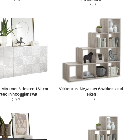
€
399
r Miro met 3 deuren 181 cm
Vakkenkast Mega met 6 vakken zand
reed in hoogglans wit
eiken
€
349
€
99