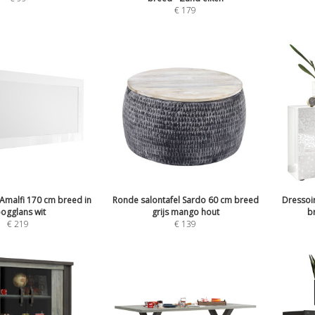
€
179
Amalfi 170 cm breed in
Ronde salontafel Sardo 60 cm breed
Dressoi
ogglans wit
grijs mango hout
b
€
219
€
139