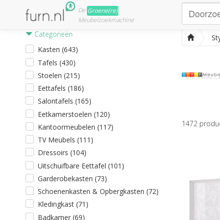
De
Groene(re)
Meubelzoekmachine
Categorieën
St
Kasten (643)
Tafels (430)
Stoelen (215)
Eettafels (186)
Salontafels (165)
Eetkamerstoelen (120)
1472
produ
Kantoormeubelen (117)
TV Meubels (111)
Dressoirs (104)
Uitschuifbare Eettafel (101)
Garderobekasten (73)
Schoenenkasten & Opbergkasten (72)
Kledingkast (71)
Badkamer (69)