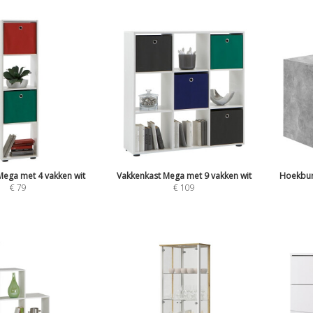
Mega met 4 vakken wit
Vakkenkast Mega met 9 vakken wit
Hoekbur
€
79
€
109