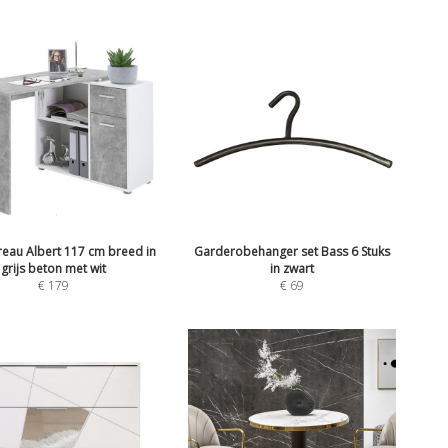
eau Albert 117 cm breed in
Garderobehanger set Bass 6 Stuks
grijs beton met wit
in zwart
€
179
€
69