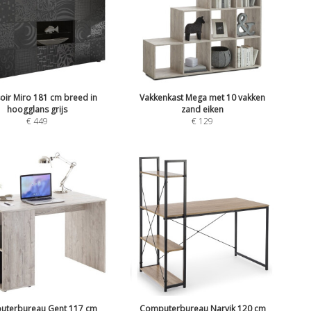
oir Miro 181 cm breed in
Vakkenkast Mega met 10 vakken
hoogglans grijs
zand eiken
€
449
€
129
uterbureau Gent 117 cm
Computerbureau Narvik 120 cm