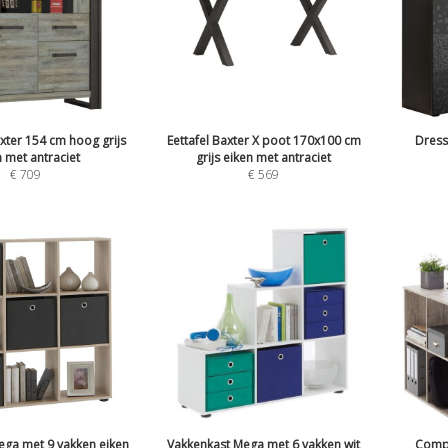
xter 154 cm hoog grijs
Eettafel Baxter X poot 170x100 cm
Dress
 met antraciet
grijs eiken met antraciet
€
709
€
569
ega met 9 vakken eiken
Vakkenkast Mega met 6 vakken wit
Comp