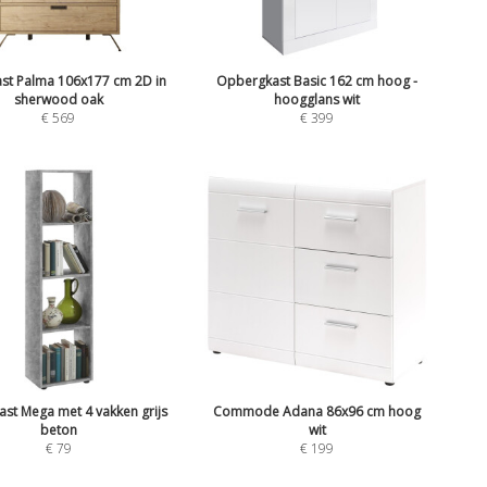
ast Palma 106x177 cm 2D in
Opbergkast Basic 162 cm hoog -
sherwood oak
hoogglans wit
€
569
€
399
ast Mega met 4 vakken grijs
Commode Adana 86x96 cm hoog
beton
wit
€
79
€
199