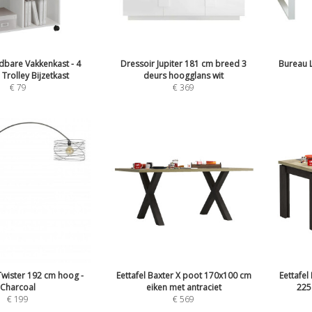
jdbare Vakkenkast - 4
Dressoir Jupiter 181 cm breed 3
Bureau L
 Trolley Bijzetkast
deurs hoogglans wit
€
79
€
369
wister 192 cm hoog -
Eettafel Baxter X poot 170x100 cm
Eettafel
Charcoal
eiken met antraciet
225
€
199
€
569