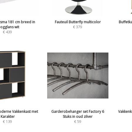
isma 181 cm breed in
Fauteuil Butterfly multicolor
Buffetk
ogglans wit
€
379
€
439
Moderne Vakkenkast met
Garderobehanger set Factory 6
Vakkenk
Karakter
Stuks in oud zilver
€
139
€
59