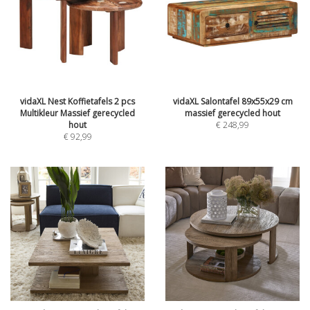
vidaXL Nest Koffietafels 2 pcs
vidaXL Salontafel 89x55x29 cm
Multikleur Massief gerecycled
massief gerecycled hout
hout
€
248,99
€
92,99