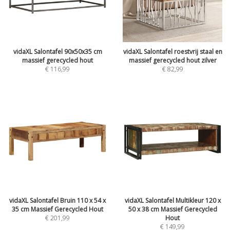
vidaXL Salontafel 90x50x35 cm
vidaXL Salontafel roestvrij staal en
massief gerecycled hout
massief gerecycled hout zilver
€
116,99
€
82,99
vidaXL Salontafel Bruin 110 x 54 x
vidaXL Salontafel Multikleur 120 x
35 cm Massief Gerecycled Hout
50 x 38 cm Massief Gerecycled
€
201,99
Hout
€
149,99