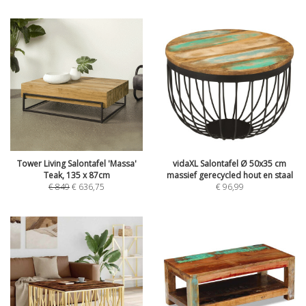
Tower Living Salontafel 'Massa'
vidaXL Salontafel Ø 50x35 cm
Teak, 135 x 87cm
massief gerecycled hout en staal
€
849
€
636,75
€
96,99