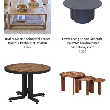
Rivièra Maison Salontafel 'Fraser
Tower Living Ronde Salontafel
Island' Eikenhout, 90 x 90cm
'Palazzo' Teakhout met
€
899
betonlook, 75cm
€
299