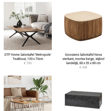
DTP Home Salontafel 'Metropole'
Goossens Salontafel Nova
Teakhout, 130 x 70cm
vierkant, mortex beige, stijlvol
€
799
landelijk, 60 x 35 x 60 cm
€
369