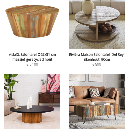
vidaXL Salontafel Ø65x31 cm
Rivièra Maison Salontafel 'Del Rey'
massief gerecycled hout
Eikenhout, 90cm
€
64,99
€
899