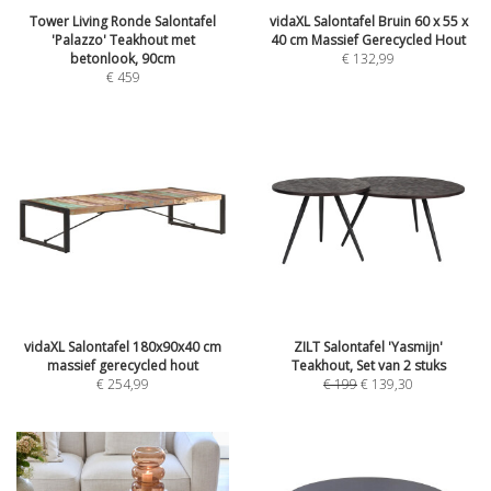
Tower Living Ronde Salontafel
vidaXL Salontafel Bruin 60 x 55 x
'Palazzo' Teakhout met
40 cm Massief Gerecycled Hout
betonlook, 90cm
€
132,99
€
459
vidaXL Salontafel 180x90x40 cm
ZILT Salontafel 'Yasmijn'
massief gerecycled hout
Teakhout, Set van 2 stuks
€
254,99
€
199
€
139,30