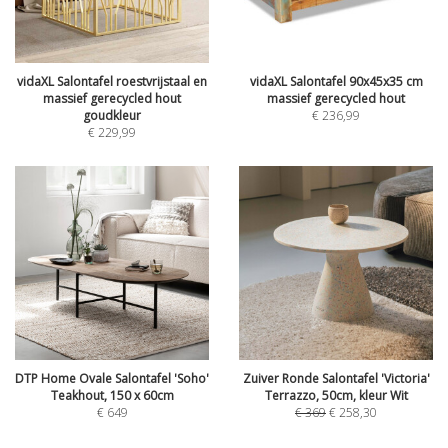
vidaXL Salontafel roestvrijstaal en
vidaXL Salontafel 90x45x35 cm
massief gerecycled hout
massief gerecycled hout
goudkleur
€
236,99
€
229,99
DTP Home Ovale Salontafel 'Soho'
Zuiver Ronde Salontafel 'Victoria'
Teakhout, 150 x 60cm
Terrazzo, 50cm, kleur Wit
€
649
€
369
€
258,30