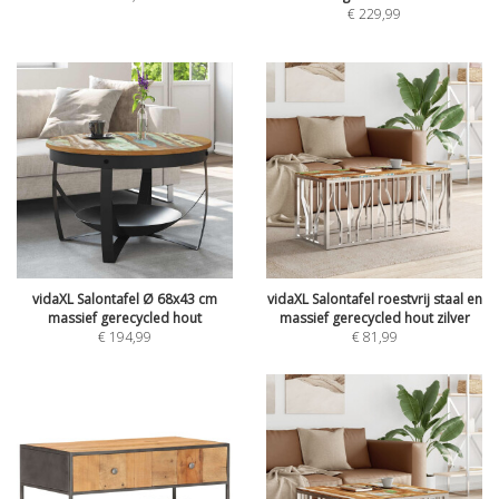
€
229,99
vidaXL Salontafel Ø 68x43 cm
vidaXL Salontafel roestvrij staal en
massief gerecycled hout
massief gerecycled hout zilver
€
194,99
€
81,99