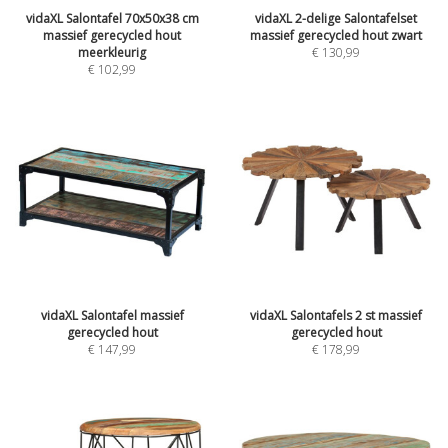
vidaXL Salontafel 70x50x38 cm
vidaXL 2-delige Salontafelset
massief gerecycled hout
massief gerecycled hout zwart
meerkleurig
€
130,99
€
102,99
vidaXL Salontafel massief
vidaXL Salontafels 2 st massief
gerecycled hout
gerecycled hout
€
147,99
€
178,99