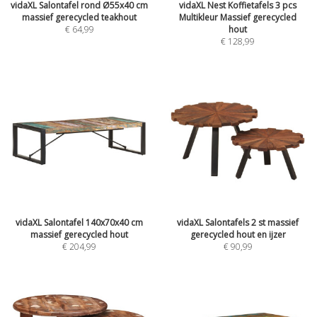
vidaXL Salontafel rond Ø55x40 cm
vidaXL Nest Koffietafels 3 pcs
massief gerecycled teakhout
Multikleur Massief gerecycled
€
64,99
hout
€
128,99
vidaXL Salontafel 140x70x40 cm
vidaXL Salontafels 2 st massief
massief gerecycled hout
gerecycled hout en ijzer
€
204,99
€
90,99