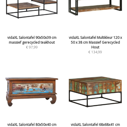
vidaXL Salontafel 90x50x39 cm
vidaXL Salontafel Multikleur 120 x
massief gerecycled teakhout
50 x 38 cm Massief Gerecycled
€
97,99
Hout
€
134,99
vidaXL Salontafel 80x50x40 cm
vidaXL Salontafel 68x68x41 cm