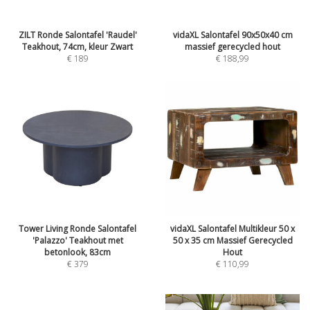
ZILT Ronde Salontafel 'Raudel'
vidaXL Salontafel 90x50x40 cm
Teakhout, 74cm, kleur Zwart
massief gerecycled hout
€
189
€
188,99
Tower Living Ronde Salontafel
vidaXL Salontafel Multikleur 50 x
'Palazzo' Teakhout met
50 x 35 cm Massief Gerecycled
betonlook, 83cm
Hout
€
379
€
110,99