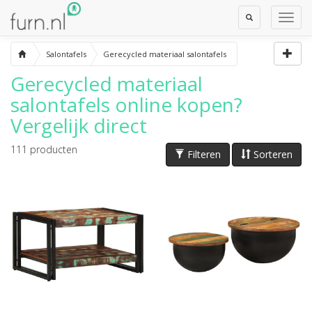
Toggle
Toggl
Search
Navig
Salontafels
Gerecycled materiaal salontafels
Gerecycled materiaal
salontafels
online kopen?
Vergelijk direct
111
producten
Filteren
Sorteren