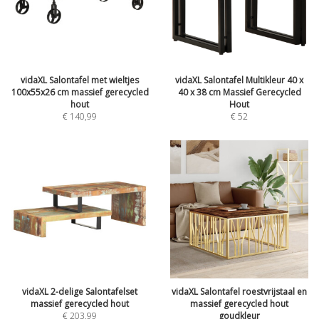
vidaXL Salontafel met wieltjes
vidaXL Salontafel Multikleur 40 x
100x55x26 cm massief gerecycled
40 x 38 cm Massief Gerecycled
hout
Hout
€
140,99
€
52
vidaXL 2-delige Salontafelset
vidaXL Salontafel roestvrijstaal en
massief gerecycled hout
massief gerecycled hout
€
203,99
goudkleur