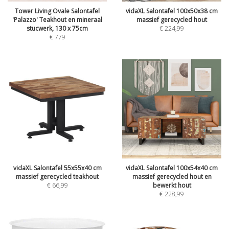
Tower Living Ovale Salontafel
vidaXL Salontafel 100x50x38 cm
'Palazzo' Teakhout en mineraal
massief gerecycled hout
stucwerk, 130 x 75cm
€
224,99
€
779
vidaXL Salontafel 55x55x40 cm
vidaXL Salontafel 100x54x40 cm
massief gerecycled teakhout
massief gerecycled hout en
€
66,99
bewerkt hout
€
228,99