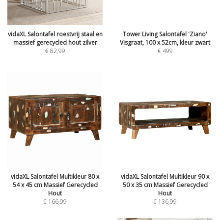
vidaXL Salontafel roestvrij staal en
Tower Living Salontafel 'Ziano'
massief gerecycled hout zilver
Visgraat, 100 x 52cm, kleur zwart
€
82,99
€
499
vidaXL Salontafel Multikleur 80 x
vidaXL Salontafel Multikleur 90 x
54 x 45 cm Massief Gerecycled
50 x 35 cm Massief Gerecycled
Hout
Hout
€
166,99
€
136,99