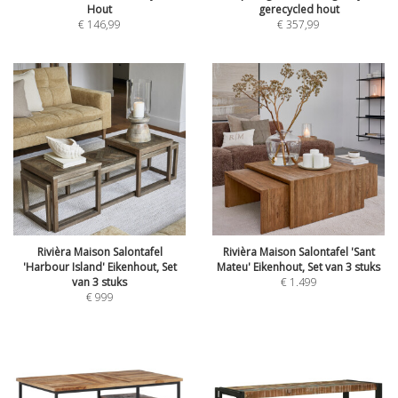
Hout
gerecycled hout
€
146,99
€
357,99
Rivièra Maison Salontafel
Rivièra Maison Salontafel 'Sant
'Harbour Island' Eikenhout, Set
Mateu' Eikenhout, Set van 3 stuks
van 3 stuks
€
1.499
€
999