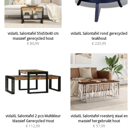
vidaXL Salontafel 55x50x40 cm
vidaXL Salontafel rond gerecycled
massief gerecycled hout
teakhout
€
86,99
€
220,99
vidaXL Salontafel 2 pcs Multikleur
vidaXL Salontafel roestvrij staal en
Massief Gerecycled Hout
massief hergebruikt hout
€
112,99
€
57,99