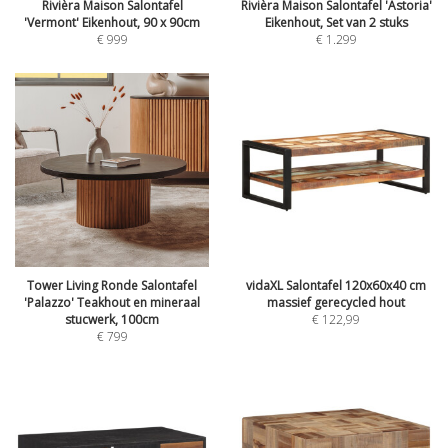
Rivièra Maison Salontafel
Rivièra Maison Salontafel 'Astoria'
'Vermont' Eikenhout, 90 x 90cm
Eikenhout, Set van 2 stuks
€
999
€
1.299
Tower Living Ronde Salontafel
vidaXL Salontafel 120x60x40 cm
'Palazzo' Teakhout en mineraal
massief gerecycled hout
stucwerk, 100cm
€
122,99
€
799