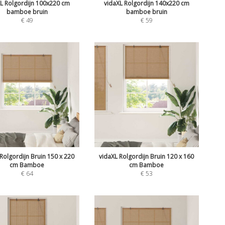
L Rolgordijn 100x220 cm
vidaXL Rolgordijn 140x220 cm
bamboe bruin
bamboe bruin
€
49
€
59
Rolgordijn Bruin 150 x 220
vidaXL Rolgordijn Bruin 120 x 160
cm Bamboe
cm Bamboe
€
64
€
53