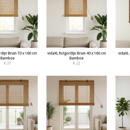
dijn Bruin 70 x 160 cm
vidaXL Rolgordijn Bruin 40 x 160 cm
vidaXL 
Bamboe
Bamboe
€
27
€
22