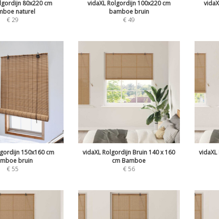
lgordijn 80x220 cm
vidaXL Rolgordijn 100x220 cm
vidaX
boe naturel
bamboe bruin
€
29
€
49
lgordijn 150x160 cm
vidaXL Rolgordijn Bruin 140 x 160
vidaXL 
mboe bruin
cm Bamboe
€
55
€
56