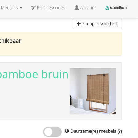
Meubels
Kortingscodes
Account
Sla op in watchlist
chikbaar
 bamboe bruin
Duurzame(re) meubels
(?)