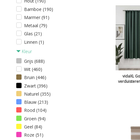
Hout (190)
Bamboe (190)
Marmer (91)
Metaal (79)
Glas (21)
Linnen (1)
Kleur
Grijs (688)
Wit (460)
vidaXL Go
Bruin (446)
verduistere
Zwart (396)
Naturel (355)
Blauw (213)
Rood (104)
Groen (94)
Geel (84)
Roze (51)