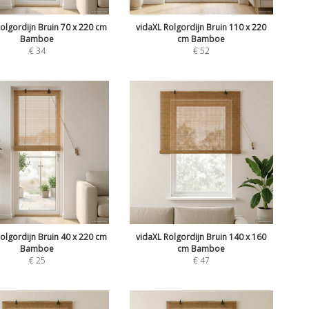
olgordijn Bruin 70 x 220 cm
vidaXL Rolgordijn Bruin 110 x 220
Bamboe
cm Bamboe
€
34
€
52
olgordijn Bruin 40 x 220 cm
vidaXL Rolgordijn Bruin 140 x 160
Bamboe
cm Bamboe
€
25
€
47