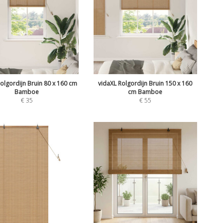
olgordijn Bruin 80 x 160 cm
vidaXL Rolgordijn Bruin 150 x 160
Bamboe
cm Bamboe
€
35
€
55