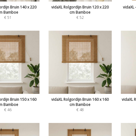
rdijn Bruin 140 x 220
vidaXL Rolgordijn Bruin 120 x 220
vidaXL -
m Bamboe
cm Bamboe
€
51
€
52
rdijn Bruin 150 x 160
vidaXL Rolgordijn Bruin 160 x 160
vidaXL R
m Bamboe
cm Bamboe
€
46
€
48