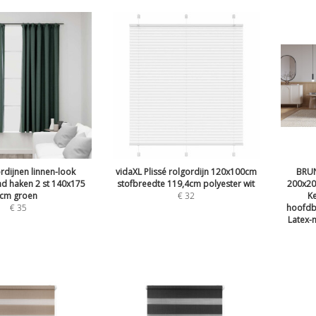
rdijnen linnen-look
vidaXL Plissé rolgordijn 120x100cm
BRUN
nd haken 2 st 140x175
stofbreedte 119,4cm polyester wit
200x20
cm groen
€
32
Ke
€
35
hoofdb
Latex-