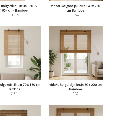
 Rolgordijn - Bruin - 80 - x -
vidaXL Rolgordijn Bruin 140 x 220
160 - cm - Bamboe
cm Bamboe
€
39,99
€
54
olgordijn Bruin 70 x 160 cm
vidaXL Rolgordijn Bruin 80 x 220 cm
Bamboe
Bamboe
€
24
€
32