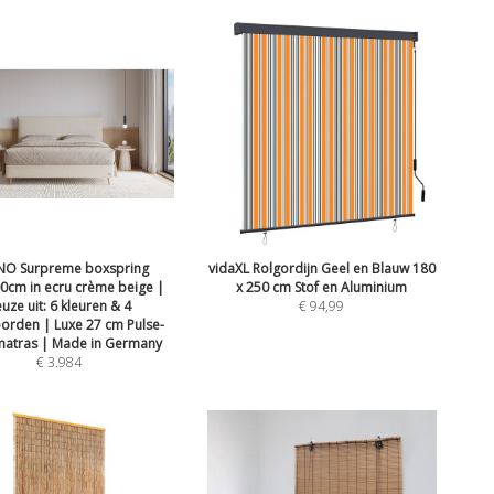
O Surpreme boxspring
vidaXL Rolgordijn Geel en Blauw 180
0cm in ecru crème beige |
x 250 cm Stof en Aluminium
uze uit: 6 kleuren & 4
€
94,99
orden | Luxe 27 cm Pulse-
matras | Made in Germany
€
3.984