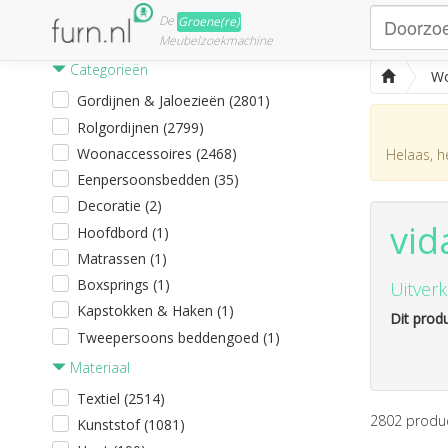
De
Groene(re)
Meubelzoekmachine
Categorieën
Wo
Gordijnen & Jaloezieën (2801)
Rolgordijnen (2799)
Woonaccessoires (2468)
Helaas, he
Eenpersoonsbedden (35)
Decoratie (2)
vid
Hoofdbord (1)
Matrassen (1)
Boxsprings (1)
Uitverk
Kapstokken & Haken (1)
Dit produ
Tweepersoons beddengoed (1)
Materiaal
Textiel (2514)
2802
produ
Kunststof (1081)