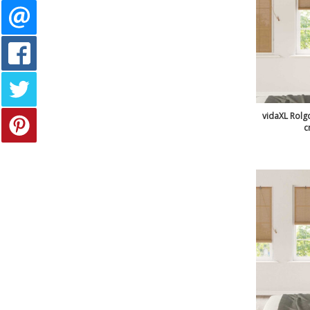
vidaXL Rolgo
c