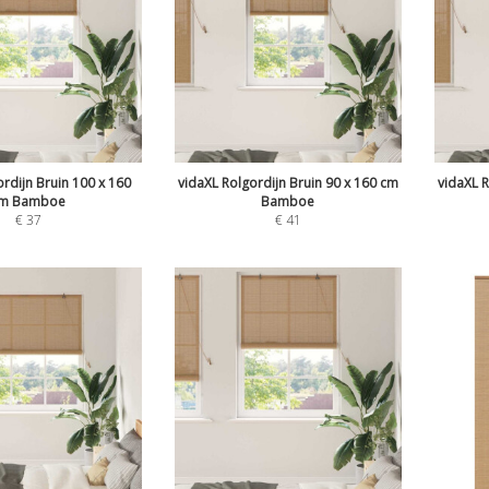
rdijn Bruin 100 x 160
vidaXL Rolgordijn Bruin 90 x 160 cm
vidaXL R
m Bamboe
Bamboe
€
37
€
41