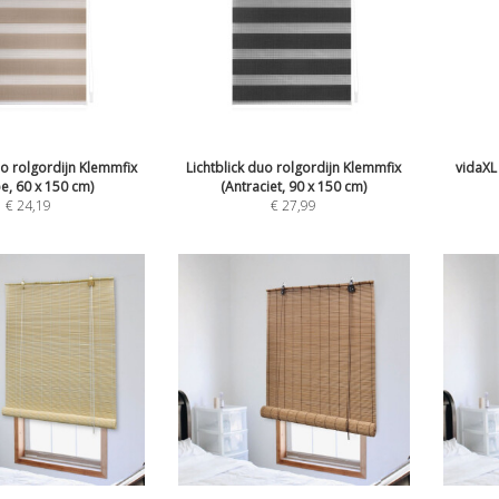
uo rolgordijn Klemmfix
Lichtblick duo rolgordijn Klemmfix
vidaXL
e, 60 x 150 cm)
(Antraciet, 90 x 150 cm)
€
24,19
€
27,99