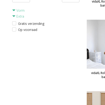
vidaXL Ro
bam
Vorm
Extra
Gratis verzending
Op voorraad
vidaXL Ro
ba