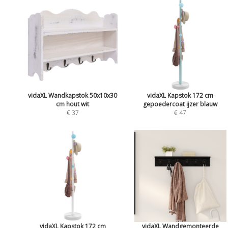
vidaXL Wandkapstok 50x10x30
vidaXL Kapstok 172 cm
cm hout wit
gepoedercoat ijzer blauw
€ 37
€ 47
vidaXL Kapstok 172 cm
vidaXL Wandgemonteerde