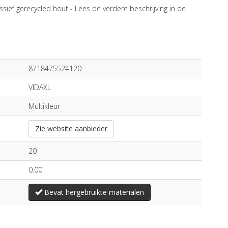
sief gerecycled hout -
Lees de verdere beschrijving in de
8718475524120
VIDAXL
Multikleur
Zie website aanbieder
20
0.00
Bevat hergebruikte materialen