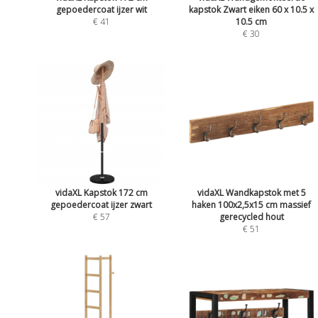
gepoedercoat ijzer wit
kapstok Zwart eiken 60 x 10.5 x
€ 41
10.5 cm
€ 30
vidaXL Kapstok 172 cm
vidaXL Wandkapstok met 5
gepoedercoat ijzer zwart
haken 100x2,5x15 cm massief
€ 57
gerecycled hout
€ 51