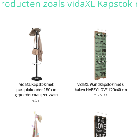
producten zoals vidaXL Kapstok
vidaXL Kapstok met
vidaXL Wandkapstok met 6
parapluhouder 180 cm
haken HAPPY LOVE 120x40 cm
gepoedercoat ijzer zwart
€ 75,99
€ 59