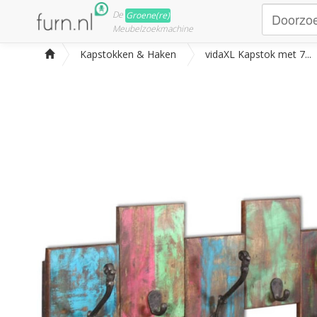
De
Groene(re)
Meubelzoekmachine
Kapstokken & Haken
vidaXL Kapstok met 7...