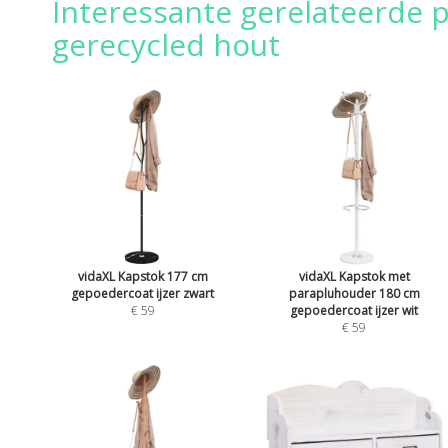
Interessante gerelateerde 
gerecycled hout
vidaXL Kapstok 177 cm
vidaXL Kapstok met
gepoedercoat ijzer zwart
parapluhouder 180 cm
€ 59
gepoedercoat ijzer wit
€ 59