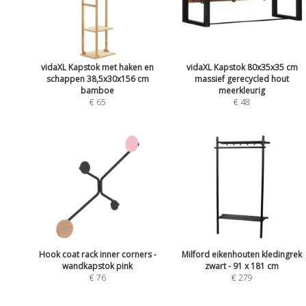
vidaXL Kapstok met haken en
vidaXL Kapstok 80x35x35 cm
schappen 38,5x30x156 cm
massief gerecycled hout
bamboe
meerkleurig
€ 65
€ 48
Hook coat rack inner corners -
Milford eikenhouten kledingrek
wandkapstok pink
zwart - 91 x 181 cm
€ 76
€ 279