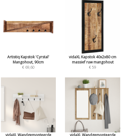
Artistiq Kapstok 'Cyrstal'
vidaXL Kapstok 40x2x80 cm
Mangohout, 90cm
massief ruw mangohout
€ 69,60
€ 59
vidaXL Wandgemonteerde
vidaXL Wandgemonteerde