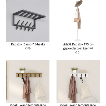
Kapstok 'Carson' 5-haaks
vidaXL Kapstok 175 cm
€ 99
gepoedercoat ijzer wit
€ 51
vidaXL Wandgemonteerde
vidaXL Wandgemonteerde