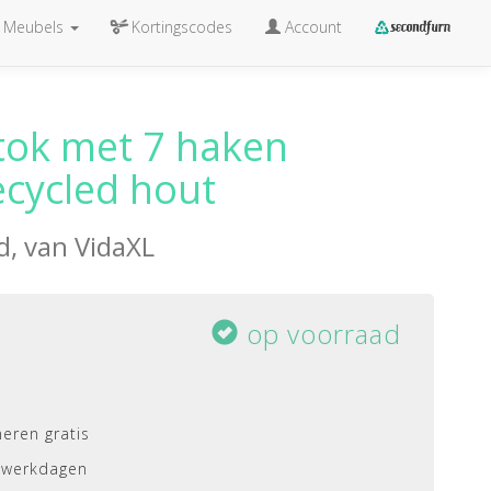
Meubels
Kortingscodes
Account
tok met 7 haken
ecycled hout
d, van
VidaXL
op voorraad
eren gratis
 werkdagen