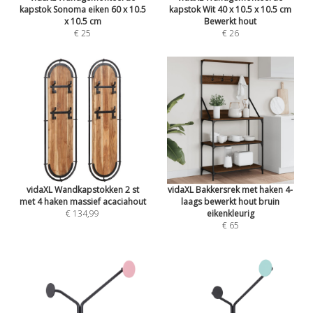
kapstok Sonoma eiken 60 x 10.5
kapstok Wit 40 x 10.5 x 10.5 cm
x 10.5 cm
Bewerkt hout
€ 25
€ 26
vidaXL Wandkapstokken 2 st
vidaXL Bakkersrek met haken 4-
met 4 haken massief acaciahout
laags bewerkt hout bruin
€ 134,99
eikenkleurig
€ 65