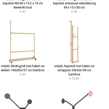
kapstok Wit 80 x 10.5 x 18 cm
kapstok artisanaal eikenkleurig
Bewerkt hout
84 x 10 x 80 cm
€ 30
€ 60
vidaXL Kledingrek met haken en
vidaXL Kapstok met haken en
wielen 100x35x157 cm bamboe
schappen 39x33x166 cm
€ 44
bamboe
€ 70,99