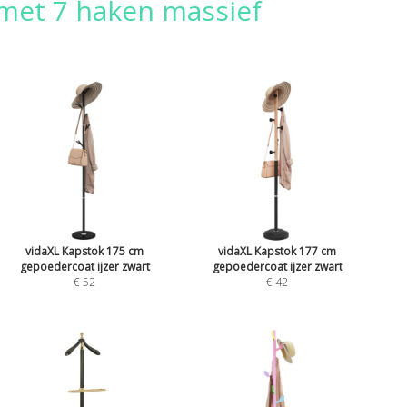
 met 7 haken massief
vidaXL Kapstok 175 cm
vidaXL Kapstok 177 cm
gepoedercoat ijzer zwart
gepoedercoat ijzer zwart
€ 52
€ 42