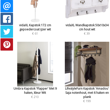
vidaXL Kapstok 172 cm
vidaXL Wandkapstok 50x10x34
gepoedercoat ijzer wit
cm hout wit
€ 61
€ 39
Umbra Kapstok 'Flapper' Met 9
LifestyleFurn Kapstok 'Amadou'
haken, kleur Wit
Saja notenhout, met 6 haken en
€ 210
plank
€ 199