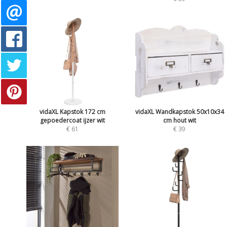
vidaXL Kapstok 172 cm
vidaXL Wandkapstok 50x10x34
gepoedercoat ijzer wit
cm hout wit
€ 61
€ 39