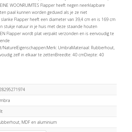
LEINE WOONRUIMTES Flapper heeft negen neerklapbare
ten paal kunnen worden geduwd als je ze niet
lanke Flapper heeft een diameter van 39,4 cm en is 169 cm
stukje natuur in je huis met deze staande houten
Flapper wordt plat verpakt verzonden en is eenvoudig te
lende
it/NaturelEigenschappen:Merk: UmbraMateriaal: Rubberhout,
udig zelf in elkaar te zettenBreedte: 40 cmDiepte: 40
28295271974
mbra
it
ubberhout, MDF en aluminium