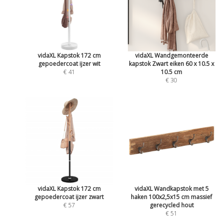
vidaXL Kapstok 172 cm
vidaXL Wandgemonteerde
gepoedercoat ijzer wit
kapstok Zwart eiken 60 x 10.5 x
€ 41
10.5 cm
€ 30
vidaXL Kapstok 172 cm
vidaXL Wandkapstok met 5
gepoedercoat ijzer zwart
haken 100x2,5x15 cm massief
€ 57
gerecycled hout
€ 51