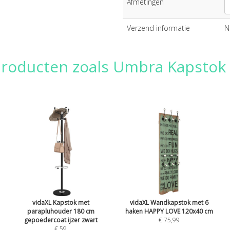
Afmetingen
Verzend informatie
N
producten zoals Umbra Kapstok '
vidaXL Kapstok met
vidaXL Wandkapstok met 6
parapluhouder 180 cm
haken HAPPY LOVE 120x40 cm
gepoedercoat ijzer zwart
€ 75,99
€ 59