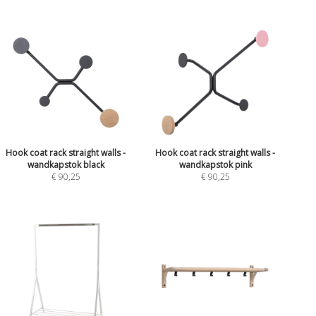
Hook coat rack straight walls -
Hook coat rack straight walls -
wandkapstok black
wandkapstok pink
€ 90,25
€ 90,25