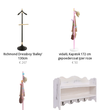
Richmond Dressboy 'Balley'
vidaXL Kapstok 172 cm
130cm
gepoedercoat ijzer roze
€ 267
€ 50