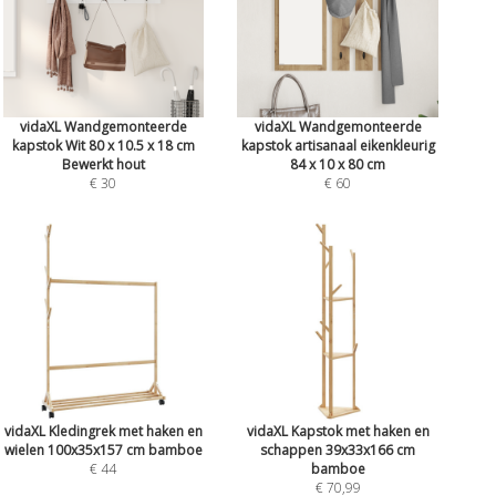
vidaXL Wandgemonteerde
vidaXL Wandgemonteerde
kapstok Wit 80 x 10.5 x 18 cm
kapstok artisanaal eikenkleurig
Bewerkt hout
84 x 10 x 80 cm
€ 30
€ 60
vidaXL Kledingrek met haken en
vidaXL Kapstok met haken en
wielen 100x35x157 cm bamboe
schappen 39x33x166 cm
€ 44
bamboe
€ 70,99