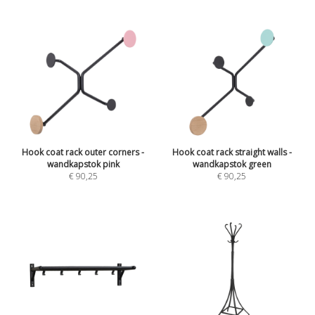
Hook coat rack outer corners -
Hook coat rack straight walls -
wandkapstok pink
wandkapstok green
€ 90,25
€ 90,25