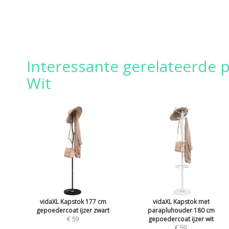
Interessante gerelateerde 
Wit
vidaXL Kapstok 177 cm
vidaXL Kapstok met
gepoedercoat ijzer zwart
parapluhouder 180 cm
€ 59
gepoedercoat ijzer wit
€ 59