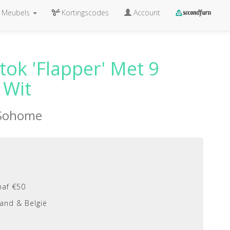
Meubels
Kortingscodes
Account
ok 'Flapper' Met 9
 Wit
Sohome
naf €50
and & België