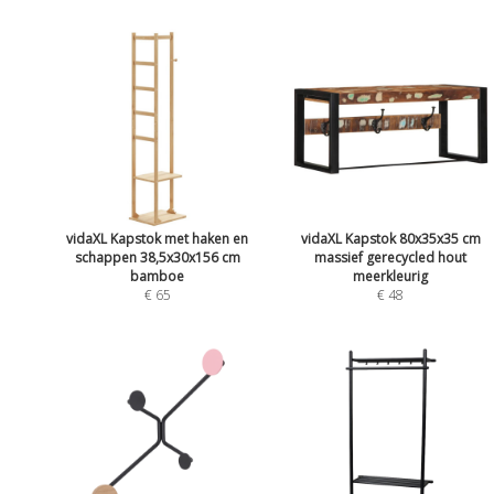
vidaXL Kapstok met haken en
vidaXL Kapstok 80x35x35 cm
schappen 38,5x30x156 cm
massief gerecycled hout
bamboe
meerkleurig
€ 65
€ 48