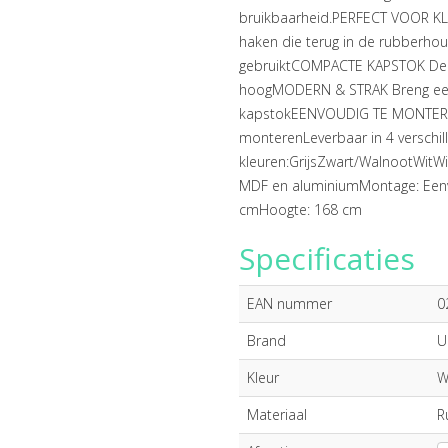
bruikbaarheid.PERFECT VOOR K
haken die terug in de rubberhou
gebruiktCOMPACTE KAPSTOK De s
hoogMODERN & STRAK Breng een 
kapstokEENVOUDIG TE MONTEREN 
monterenLeverbaar in 4 verschil
kleuren:GrijsZwart/WalnootWitW
MDF en aluminiumMontage: Eenvo
cmHoogte: 168 cm
Specificaties
EAN nummer
0
Brand
U
Kleur
W
Materiaal
R