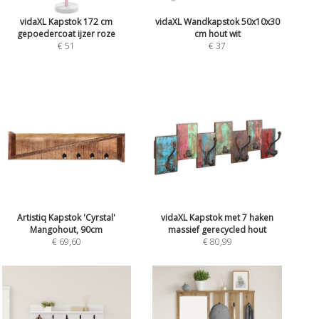
vidaXL Kapstok 172 cm
vidaXL Wandkapstok 50x10x30
gepoedercoat ijzer roze
cm hout wit
€ 51
€ 37
Artistiq Kapstok 'Cyrstal'
vidaXL Kapstok met 7 haken
Mangohout, 90cm
massief gerecycled hout
€ 69,60
€ 80,99