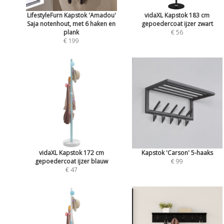
LifestyleFurn Kapstok 'Amadou'
vidaXL Kapstok 183 cm
Saja notenhout, met 6 haken en
gepoedercoat ijzer zwart
plank
€ 56
€ 199
vidaXL Kapstok 172 cm
Kapstok 'Carson' 5-haaks
gepoedercoat ijzer blauw
€ 99
€ 47