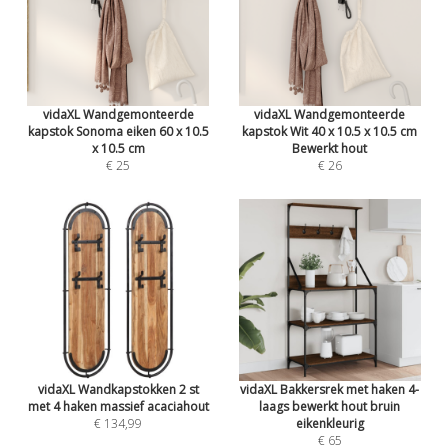
vidaXL Wandgemonteerde
vidaXL Wandgemonteerde
kapstok Sonoma eiken 60 x 10.5
kapstok Wit 40 x 10.5 x 10.5 cm
x 10.5 cm
Bewerkt hout
€ 25
€ 26
vidaXL Wandkapstokken 2 st
vidaXL Bakkersrek met haken 4-
met 4 haken massief acaciahout
laags bewerkt hout bruin
€ 134,99
eikenkleurig
€ 65