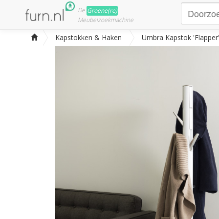
De
Groene(re)
Meubelzoekmachine
Kapstokken & Haken
Umbra Kapstok 'Flapper'.