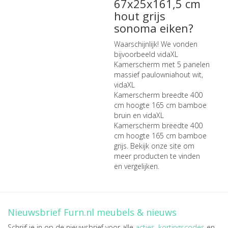
67x25x161,5 cm
hout grijs
sonoma eiken?
Waarschijnlijk! We vonden
bijvoorbeeld
vidaXL
Kamerscherm met 5 panelen
massief paulowniahout wit
,
vidaXL
Kamerscherm breedte 400
cm hoogte 165 cm bamboe
bruin
en
vidaXL
Kamerscherm breedte 400
cm hoogte 165 cm bamboe
grijs
. Bekijk onze site om
meer producten te vinden
en vergelijken.
Nieuwsbrief Furn.nl meubels & nieuws
Schrijf je in op de nieuwsbrief voor alle
acties
,
kortingscodes
en