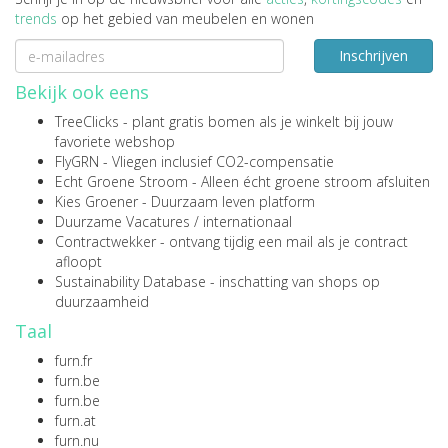
trends
op het gebied van meubelen en wonen
Inschrijven
Bekijk ook eens
TreeClicks
- plant gratis bomen als je winkelt bij jouw
favoriete webshop
FlyGRN
- Vliegen inclusief CO2-compensatie
Echt Groene Stroom
- Alleen écht groene stroom afsluiten
Kies Groener
- Duurzaam leven platform
Duurzame Vacatures
/
internationaal
Contractwekker
- ontvang tijdig een mail als je contract
afloopt
Sustainability Database
- inschatting van shops op
duurzaamheid
Taal
furn.fr
furn.be
furn.be
furn.at
furn.nu