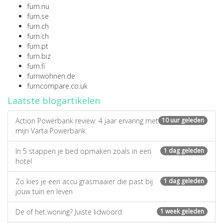
furn.nu
furn.se
furn.ch
furn.ch
furn.pt
furn.biz
furn.fi
furnwohnen.de
furncompare.co.uk
Laatste blogartikelen
Action Powerbank review: 4 jaar ervaring met
10 uur geleden
mijn Varta Powerbank
In 5 stappen je bed opmaken zoals in een
1 dag geleden
hotel
Zo kies je een accu grasmaaier die past bij
1 dag geleden
jouw tuin en leven
De of het woning? Juiste lidwoord
1 week geleden