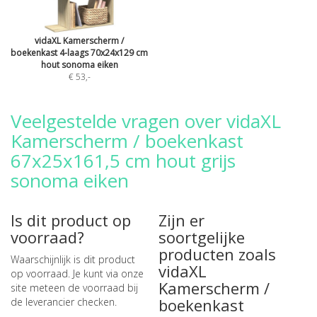
vidaXL Kamerscherm /
boekenkast 4-laags 70x24x129 cm
hout sonoma eiken
€ 53
,-
Veelgestelde vragen over vidaXL
Kamerscherm / boekenkast
67x25x161,5 cm hout grijs
sonoma eiken
Is dit product op
Zijn er
voorraad?
soortgelijke
producten zoals
Waarschijnlijk is dit product
vidaXL
op voorraad. Je kunt via onze
Kamerscherm /
site meteen de
voorraad bij
boekenkast
de leverancier checken
.