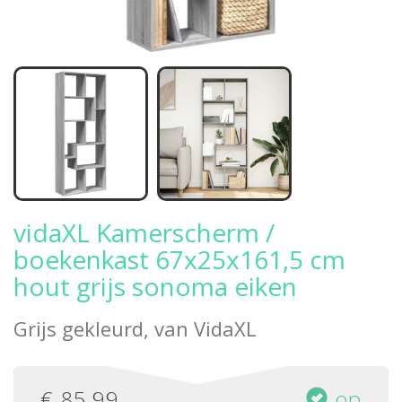
vidaXL Kamerscherm /
boekenkast 67x25x161,5 cm
hout grijs sonoma eiken
Grijs gekleurd, van
VidaXL
€
85,99
op