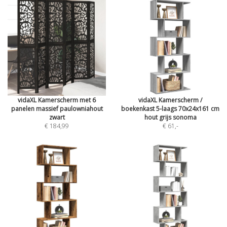
vidaXL Kamerscherm met 6
vidaXL Kamerscherm /
panelen massief paulowniahout
boekenkast 5-laags 70x24x161 cm
zwart
hout grijs sonoma
€ 184,99
€ 61
,-