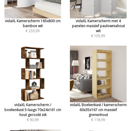
vidaXL Kamerscherm 165x800 cm
vidaXL Kamerscherm met 4
bamboe wit
panelen massief paulowniahout
€ 233,99
wit
€ 105,99
vidaXL Kamerscherm /
vidaXL Boekenkast / kamerscherm
boekenkast 5-laags 70x24x161 cm
60x35x167 cm massief
hout gerookt eik
grenenhout
€ 90,99
€ 118,99