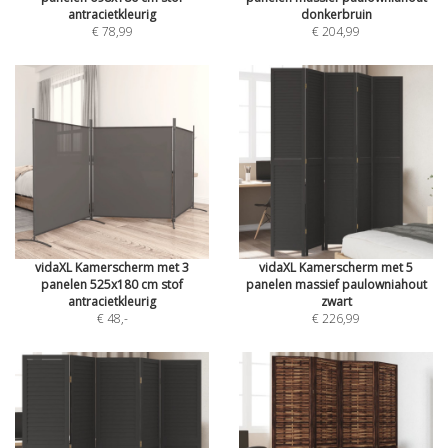
antracietkleurig
donkerbruin
€ 78,99
€ 204,99
vidaXL Kamerscherm met 3
vidaXL Kamerscherm met 5
panelen 525x180 cm stof
panelen massief paulowniahout
antracietkleurig
zwart
€ 48
,-
€ 226,99