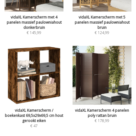
vidaXL Kamerscherm met 4
vidaXL Kamerscherm met 5
panelen massief paulowniahout
panelen massief paulowniahout
donkerbruin
bruin
€
145,99
€
124,99
vidaXL Kamerscherm /
vidaXL Kamerscherm 4 panelen
boekenkast 69,5x29x69,5 cm hout
poly rattan bruin
gerookt eiken
€
178,99
€
47