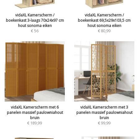
vidaXL Kamerscherm /
vidaXL Kamerscherm /
boekenkast 3-laags 70x24x97 cm
boekenkast 69,5x29x103,5 cm
hout sonoma eiken
hout sonoma eiken
€
56
€
80,99
vidaXL Kamerscherm met 6
vidaXL Kamerscherm met 3
panelen massief paulowniahout
panelen massief paulowniahout
bruin
bruin
€
189,99
€
99,99