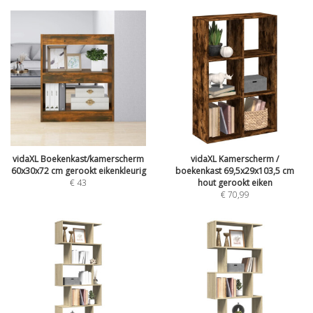
vidaXL Boekenkast/kamerscherm
vidaXL Kamerscherm /
60x30x72 cm gerookt eikenkleurig
boekenkast 69,5x29x103,5 cm
€
43
hout gerookt eiken
€
70,99