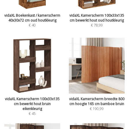
vidaXL Boekenkast / kamerscherm
vidaXL Kamerscherm 100x33x135
40x30x72 cm oud houtkleurig
cm bewerkt hout oud houtkleurig
€
40
€
78,99
vidaXL Kamerscherm 100x33x135
vidaXL Kamerscherm breedte 800
cm bewerkt hout bruin
cm hoogte 165 cm bamboe bruin
eikenkleurig
€
190,99
€
45