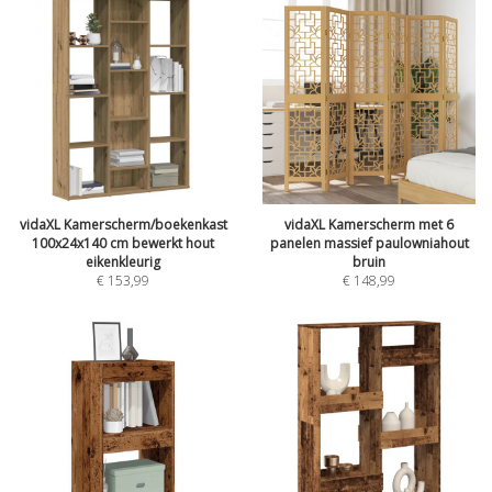
vidaXL Kamerscherm/boekenkast
vidaXL Kamerscherm met 6
100x24x140 cm bewerkt hout
panelen massief paulowniahout
eikenkleurig
bruin
€
153,99
€
148,99