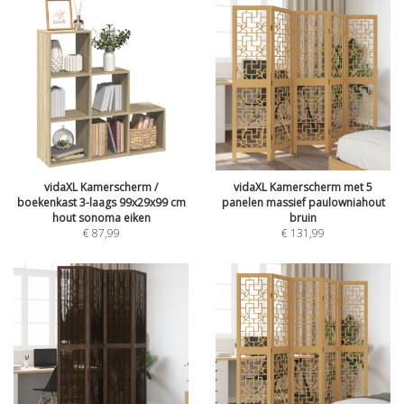
vidaXL Kamerscherm /
vidaXL Kamerscherm met 5
boekenkast 3-laags 99x29x99 cm
panelen massief paulowniahout
hout sonoma eiken
bruin
€
87,99
€
131,99