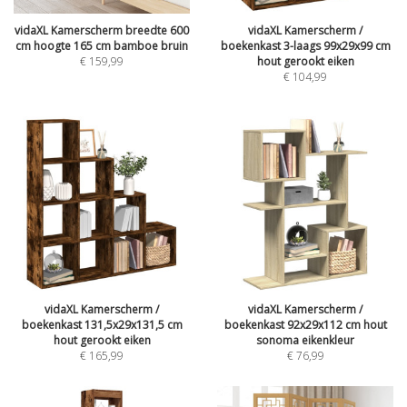
vidaXL Kamerscherm breedte 600
vidaXL Kamerscherm /
cm hoogte 165 cm bamboe bruin
boekenkast 3-laags 99x29x99 cm
€
159,99
hout gerookt eiken
€
104,99
vidaXL Kamerscherm /
vidaXL Kamerscherm /
boekenkast 131,5x29x131,5 cm
boekenkast 92x29x112 cm hout
hout gerookt eiken
sonoma eikenkleur
€
165,99
€
76,99