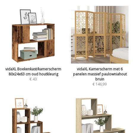
vidaXL Boekenkast/kamerscherm
vidaXL Kamerscherm met 6
80x24x63 cm oud houtkleurig
panelen massief paulowniahout
€
43
bruin
€
146,99