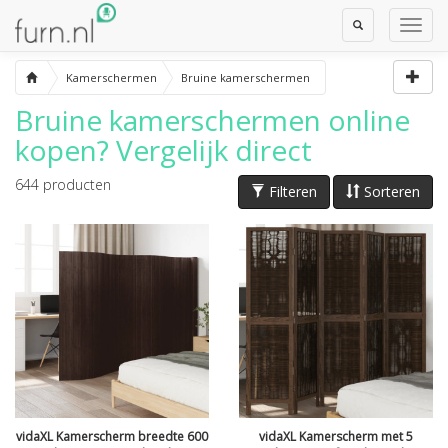
Toggle
Toggl
Search
Navig
Kamerschermen
Bruine kamerschermen
Bruine kamerschermen
online
kopen? Vergelijk direct
644
producten
Filteren
Sorteren
vidaXL Kamerscherm breedte 600
vidaXL Kamerscherm met 5