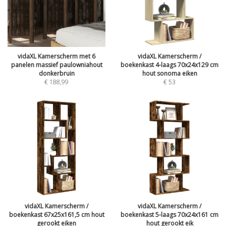
vidaXL Kamerscherm met 6
vidaXL Kamerscherm /
panelen massief paulowniahout
boekenkast 4-laags 70x24x129 cm
donkerbruin
hout sonoma eiken
€
188,99
€
53
vidaXL Kamerscherm /
vidaXL Kamerscherm /
boekenkast 67x25x161,5 cm hout
boekenkast 5-laags 70x24x161 cm
gerookt eiken
hout gerookt eik