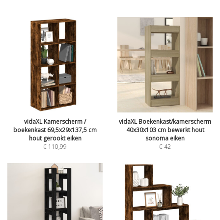
vidaXL Kamerscherm /
vidaXL Boekenkast/kamerscherm
boekenkast 69,5x29x137,5 cm
40x30x103 cm bewerkt hout
hout gerookt eiken
sonoma eiken
€
110,99
€
42