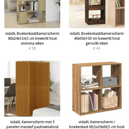
vidaXL Boekenkast/kamerscherm
vidaXL Boekenkast/kamerscherm
80x24x124,5 cm bewerkt hout
40x30x103 cm bewerkt hout
sonoma eiken
gerookt eiken
€
58
€
43
vidaXL Kamerscherm met 3
vidaXL Kamerscherm /
panelen massief paulowniahout
boekenkast 69,5x29x69,5 cm hout