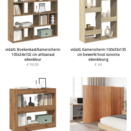
vidaXL Boekenkast/kamerscherm
vidaXL Kamerscherm 100x33x135
105x24x102 cm artisanaal
cm bewerkt hout sonoma
eikenkleur
eikenkleurig
€
96,99
€
44