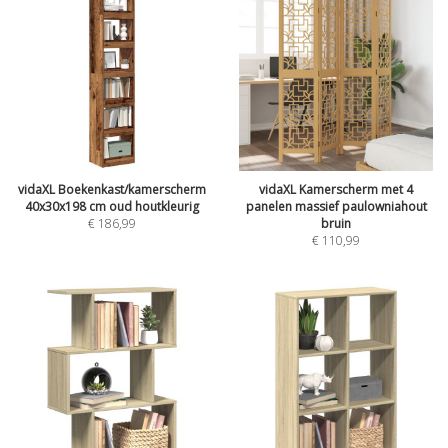
vidaXL Boekenkast/kamerscherm
vidaXL Kamerscherm met 4
40x30x198 cm oud houtkleurig
panelen massief paulowniahout
€
186,99
bruin
€
110,99