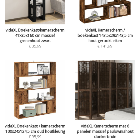
vidaXL Boekenkast/kamerscherm
vidaXL Kamerscherm /
41x35x160 cm massief
boekenkast 143,5x29x143,5 cm
grenenhout zwart
hout gerookt eiken
€
35,99
€
141,99
vidaXL Boekenkast / kamerscherm
vidaXL Kamerscherm met 6
100x24x124,5 cm oud houtkleurig
panelen massief paulowniahout
€
95,99
donkerbruin