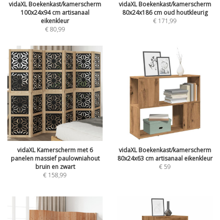
vidaXL Boekenkast/kamerscherm
vidaXL Boekenkast/kamerscherm
100x24x94 cm artisanaal
80x24x186 cm oud houtkleurig
eikenkleur
€
171,99
€
80,99
vidaXL Kamerscherm met 6
vidaXL Boekenkast/kamerscherm
panelen massief paulowniahout
80x24x63 cm artisanaal eikenkleur
bruin en zwart
€
59
€
158,99