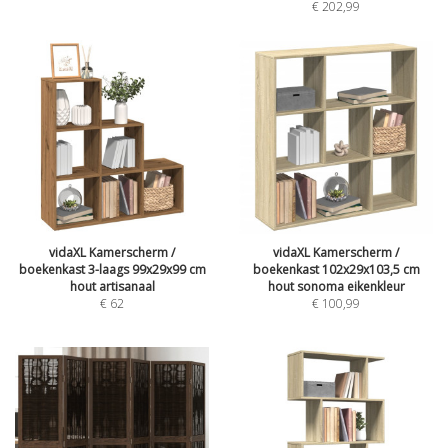
€
202,99
vidaXL Kamerscherm /
vidaXL Kamerscherm /
boekenkast 3-laags 99x29x99 cm
boekenkast 102x29x103,5 cm
hout artisanaal
hout sonoma eikenkleur
€
62
€
100,99