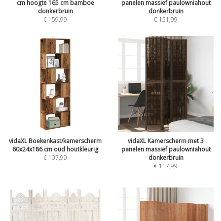
cm hoogte 165 cm bamboe
panelen massief paulowniahout
donkerbruin
donkerbruin
€
159,99
€
151,99
vidaXL Boekenkast/kamerscherm
vidaXL Kamerscherm met 3
60x24x186 cm oud houtkleurig
panelen massief paulowniahout
€
107,99
donkerbruin
€
117,99