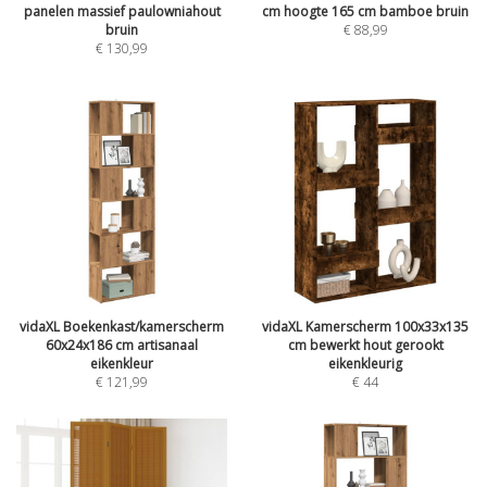
panelen massief paulowniahout
cm hoogte 165 cm bamboe bruin
bruin
€
88,99
€
130,99
vidaXL Boekenkast/kamerscherm
vidaXL Kamerscherm 100x33x135
60x24x186 cm artisanaal
cm bewerkt hout gerookt
eikenkleur
eikenkleurig
€
121,99
€
44