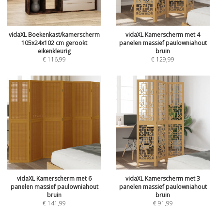
vidaXL Boekenkast/kamerscherm
vidaXL Kamerscherm met 4
105x24x102 cm gerookt
panelen massief paulowniahout
eikenkleurig
bruin
€
116,99
€
129,99
vidaXL Kamerscherm met 6
vidaXL Kamerscherm met 3
panelen massief paulowniahout
panelen massief paulowniahout
bruin
bruin
€
141,99
€
91,99