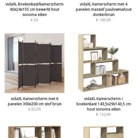
vidaXL Boekenkast/kamerscherm
vidaXL Kamerscherm met 4
80x24x155 cm bewerkt hout
panelen massief paulowniahout
sonoma eiken
donkerbruin
€
63
€
169,99
vidaXL Kamerscherm met 6
vidaXL Kamerscherm /
panelen 300x200 cm stof bruin
boekenkast 143,5x29x143,5 cm
€
82,99
hout sonoma eiken
€
132,99