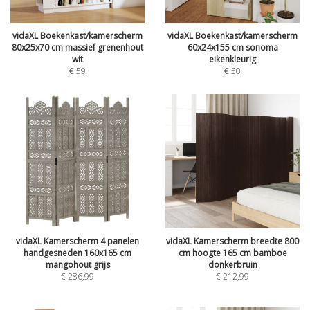
vidaXL Boekenkast/kamerscherm
vidaXL Boekenkast/kamerscherm
80x25x70 cm massief grenenhout
60x24x155 cm sonoma
wit
eikenkleurig
€
59
€
50
vidaXL Kamerscherm 4 panelen
vidaXL Kamerscherm breedte 800
handgesneden 160x165 cm
cm hoogte 165 cm bamboe
mangohout grijs
donkerbruin
€
286,99
€
212,99