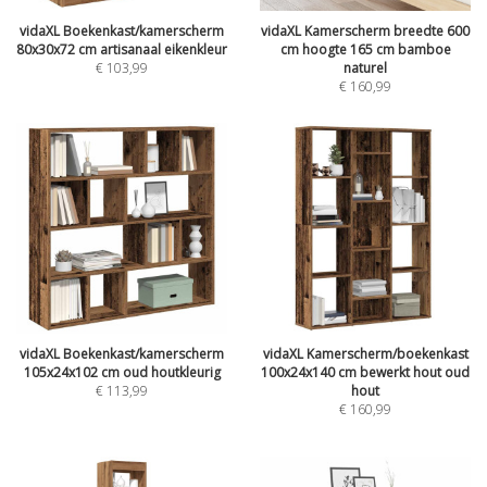
vidaXL Boekenkast/kamerscherm
vidaXL Kamerscherm breedte 600
80x30x72 cm artisanaal eikenkleur
cm hoogte 165 cm bamboe
€
103,99
naturel
€
160,99
vidaXL Boekenkast/kamerscherm
vidaXL Kamerscherm/boekenkast
105x24x102 cm oud houtkleurig
100x24x140 cm bewerkt hout oud
€
113,99
hout
€
160,99