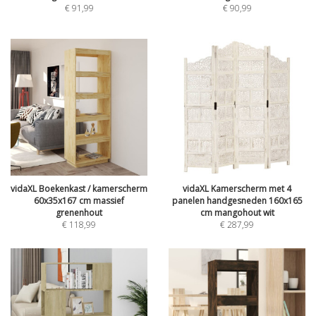
€
91,99
€
90,99
vidaXL Boekenkast / kamerscherm
vidaXL Kamerscherm met 4
60x35x167 cm massief
panelen handgesneden 160x165
grenenhout
cm mangohout wit
€
118,99
€
287,99