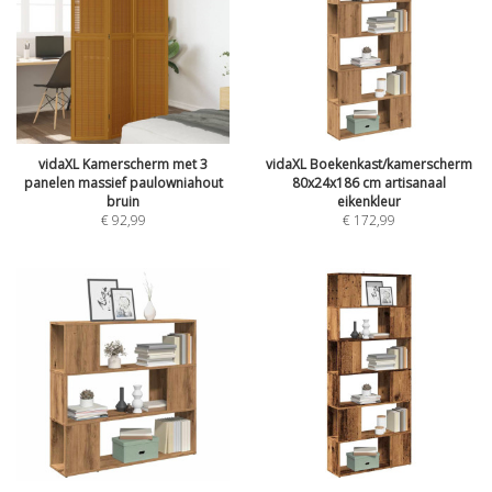
vidaXL Kamerscherm met 3
vidaXL Boekenkast/kamerscherm
panelen massief paulowniahout
80x24x186 cm artisanaal
bruin
eikenkleur
€
92,99
€
172,99