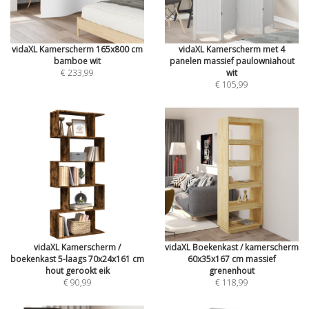
vidaXL Kamerscherm 165x800 cm
vidaXL Kamerscherm met 4
bamboe wit
panelen massief paulowniahout
€ 233,99
wit
€ 105,99
vidaXL Kamerscherm /
vidaXL Boekenkast / kamerscherm
boekenkast 5-laags 70x24x161 cm
60x35x167 cm massief
hout gerookt eik
grenenhout
€ 90,99
€ 118,99