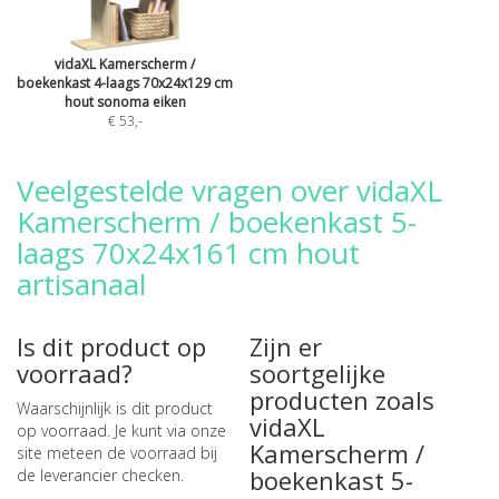
vidaXL Kamerscherm /
boekenkast 4-laags 70x24x129 cm
hout sonoma eiken
€ 53
,-
Veelgestelde vragen over vidaXL
Kamerscherm / boekenkast 5-
laags 70x24x161 cm hout
artisanaal
Is dit product op
Zijn er
voorraad?
soortgelijke
producten zoals
Waarschijnlijk is dit product
vidaXL
op voorraad. Je kunt via onze
Kamerscherm /
site meteen de
voorraad bij
boekenkast 5-
de leverancier checken
.