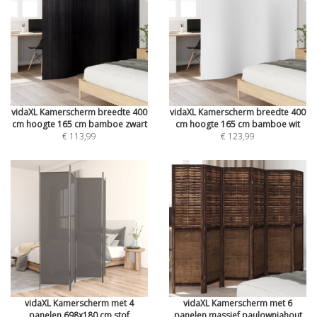
vidaXL Kamerscherm breedte 400
vidaXL Kamerscherm breedte 400
cm hoogte 165 cm bamboe zwart
cm hoogte 165 cm bamboe wit
€ 113,99
€ 123,99
vidaXL Kamerscherm met 4
vidaXL Kamerscherm met 6
panelen 698x180 cm stof
panelen massief paulowniahout