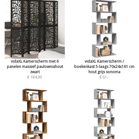
vidaXL Kamerscherm met 6
vidaXL Kamerscherm /
panelen massief paulowniahout
boekenkast 5-laags 70x24x161 cm
zwart
hout grijs sonoma
€ 184,99
€ 61
,-