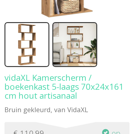
vidaXL Kamerscherm /
boekenkast 5-laags 70x24x161
cm hout artisanaal
Bruin gekleurd, van
VidaXL
€
110,99
op