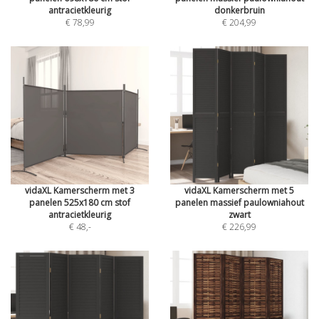
antracietkleurig
donkerbruin
€ 78,99
€ 204,99
vidaXL Kamerscherm met 3
vidaXL Kamerscherm met 5
panelen 525x180 cm stof
panelen massief paulowniahout
antracietkleurig
zwart
€ 48
,-
€ 226,99