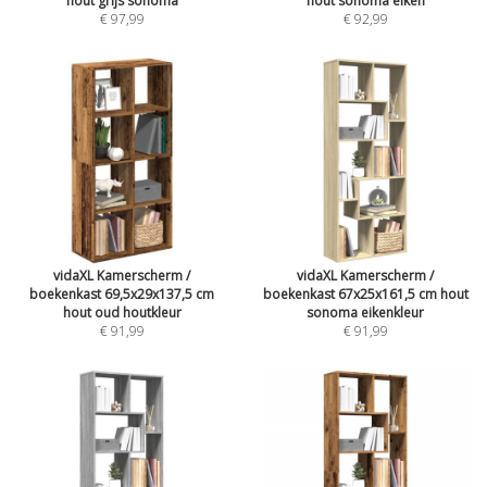
hout grijs sonoma
hout sonoma eiken
€ 97,99
€ 92,99
vidaXL Kamerscherm /
vidaXL Kamerscherm /
boekenkast 69,5x29x137,5 cm
boekenkast 67x25x161,5 cm hout
hout oud houtkleur
sonoma eikenkleur
€ 91,99
€ 91,99