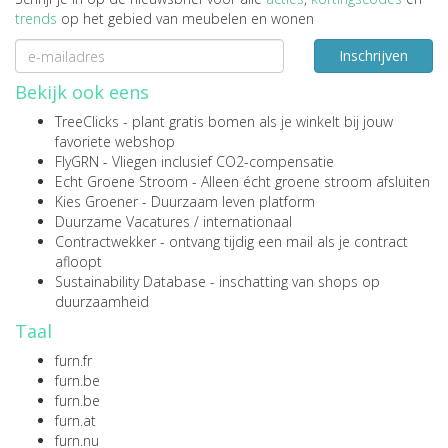
trends
op het gebied van meubelen en wonen
Inschrijven
Bekijk ook eens
TreeClicks
- plant gratis bomen als je winkelt bij jouw
favoriete webshop
FlyGRN
- Vliegen inclusief CO2-compensatie
Echt Groene Stroom
- Alleen écht groene stroom afsluiten
Kies Groener
- Duurzaam leven platform
Duurzame Vacatures
/
internationaal
Contractwekker
- ontvang tijdig een mail als je contract
afloopt
Sustainability Database
- inschatting van shops op
duurzaamheid
Taal
furn.fr
furn.be
furn.be
furn.at
furn.nu