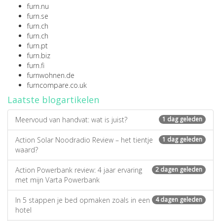
furn.nu
furn.se
furn.ch
furn.ch
furn.pt
furn.biz
furn.fi
furnwohnen.de
furncompare.co.uk
Laatste blogartikelen
Meervoud van handvat: wat is juist?
1 dag geleden
Action Solar Noodradio Review – het tientje
1 dag geleden
waard?
Action Powerbank review: 4 jaar ervaring
2 dagen geleden
met mijn Varta Powerbank
In 5 stappen je bed opmaken zoals in een
4 dagen geleden
hotel