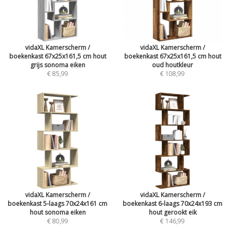
vidaXL Kamerscherm /
vidaXL Kamerscherm /
boekenkast 67x25x161,5 cm hout
boekenkast 67x25x161,5 cm hout
grijs sonoma eiken
oud houtkleur
€ 85,99
€ 108,99
vidaXL Kamerscherm /
vidaXL Kamerscherm /
boekenkast 5-laags 70x24x161 cm
boekenkast 6-laags 70x24x193 cm
hout sonoma eiken
hout gerookt eik
€ 80,99
€ 146,99