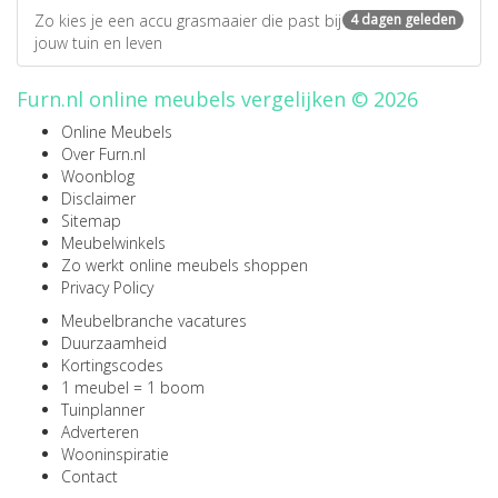
Zo kies je een accu grasmaaier die past bij
4 dagen geleden
jouw tuin en leven
Furn.nl online meubels vergelijken © 2026
Online Meubels
Over Furn.nl
Woonblog
Disclaimer
Sitemap
Meubelwinkels
Zo werkt online meubels shoppen
Privacy Policy
Meubelbranche vacatures
Duurzaamheid
Kortingscodes
1 meubel = 1 boom
Tuinplanner
Adverteren
Wooninspiratie
Contact