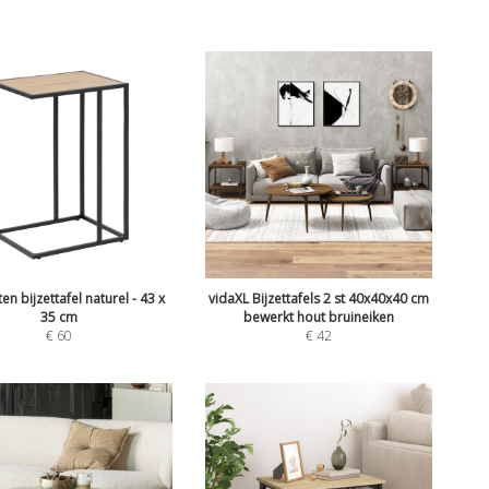
en bijzettafel naturel - 43 x
vidaXL Bijzettafels 2 st 40x40x40 cm
35 cm
bewerkt hout bruineiken
€
60
€
42