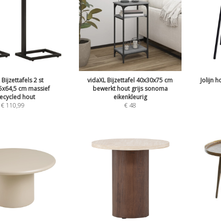
Bijzettafels 2 st
vidaXL Bijzettafel 40x30x75 cm
Jolijn h
5x64,5 cm massief
bewerkt hout grijs sonoma
ecycled hout
eikenkleurig
€
110,99
€
48