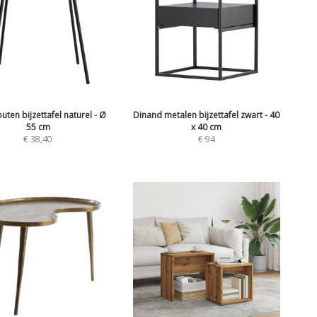
outen bijzettafel naturel - Ø
Dinand metalen bijzettafel zwart - 40
55 cm
x 40 cm
€
38,40
€
94