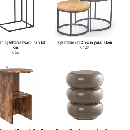
en bijzettafel zwart - 43 x 63
Bijzettafel Set Oreo in goud eiken
cm
€
129
€
58