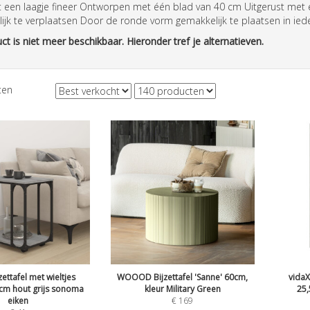
 een laagje fineer Ontworpen met één blad van 40 cm Uitgerust met e
jk te verplaatsen Door de ronde vorm gemakkelijk te plaatsen in iede
ct is niet meer beschikbaar. Hieronder tref je alternatieven.
ten
zettafel met wieltjes
WOOOD Bijzettafel 'Sanne' 60cm,
vidaX
cm hout grijs sonoma
kleur Military Green
25,
eiken
€
169