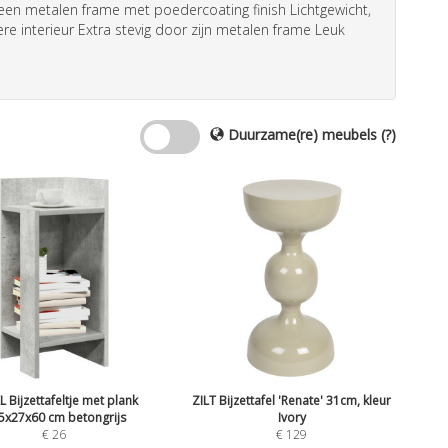
en metalen frame met poedercoating finish Lichtgewicht,
re interieur Extra stevig door zijn metalen frame Leuk
Duurzame(re) meubels
(?)
L Bijzettafeltje met plank
ZILT Bijzettafel 'Renate' 31cm, kleur
5x27x60 cm betongrijs
Ivory
€
26
€
129