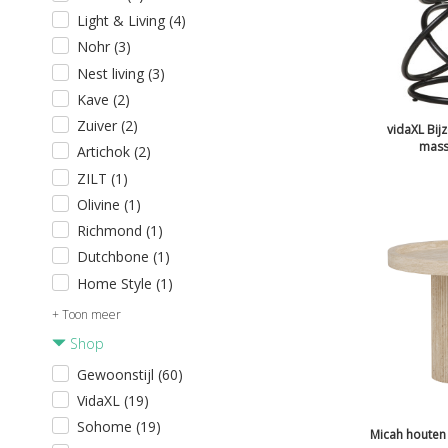
Light & Living (4)
Nohr (3)
Nest living (3)
Kave (2)
Zuiver (2)
vidaXL Bij
mass
Artichok (2)
ZILT (1)
Olivine (1)
Richmond (1)
Dutchbone (1)
Home Style (1)
+ Toon meer
Shop
Gewoonstijl (60)
VidaXL (19)
Sohome (19)
Micah houten 