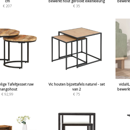
cm
bewerkt hout gerookt eikenkleurig
bewerkt
€
207
€
35
lige Tafeltjesset ruw
Vic houten bijzettafels naturel - set
vidaXL
angohout
van 2
bewerkt
€
92,99
€
75