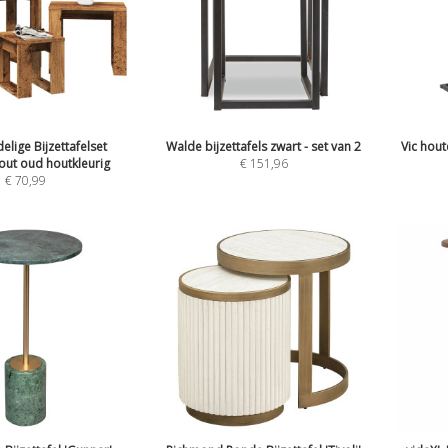
elige Bijzettafelset
Walde bijzettafels zwart - set van 2
Vic hout
out oud houtkleurig
€
151,96
€
70,99