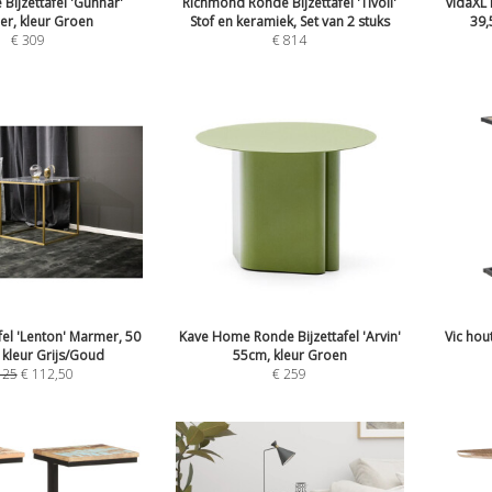
Bijzettafel 'Gunnar'
Richmond Ronde Bijzettafel 'Tivoli'
vidaXL 
r, kleur Groen
Stof en keramiek, Set van 2 stuks
39,
€
309
€
814
fel 'Lenton' Marmer, 50
Kave Home Ronde Bijzettafel 'Arvin'
Vic hout
 kleur Grijs/Goud
55cm, kleur Groen
125
€
112,50
€
259