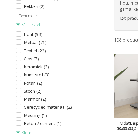
hout met
Rekken (2)
gemakkeli
+ Toon meer
Dit produ
Materiaal
Hout (93)
108
produc
Metaal (71)
Textiel (22)
Glas (7)
Keramiek (3)
Kunststof (3)
Rotan (2)
Steen (2)
Marmer (2)
Gerecycled materiaal (2)
Messing (1)
Beton / cement (1)
vidaXL Bij
50x35x55,5 
Kleur