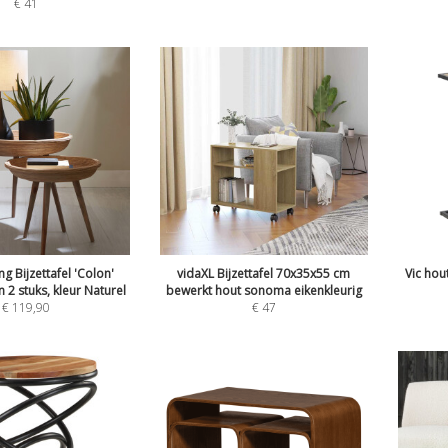
€
41
ng Bijzettafel 'Colon'
vidaXL Bijzettafel 70x35x55 cm
Vic hout
n 2 stuks, kleur Naturel
bewerkt hout sonoma eikenkleurig
€
119,90
€
47