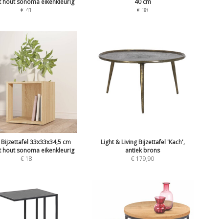
 hout sonoma eikenkleurig
40 cm
€
41
€
38
 Bijzettafel 33x33x34,5 cm
Light & Living Bijzettafel 'Kach',
 hout sonoma eikenkleurig
antiek brons
€
18
€
179,90