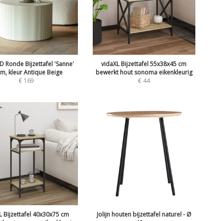
Ronde Bijzettafel 'Sanne'
vidaXL Bijzettafel 55x38x45 cm
m, kleur Antique Beige
bewerkt hout sonoma eikenkleurig
€
169
€
44
L Bijzettafel 40x30x75 cm
Jolijn houten bijzettafel naturel - Ø