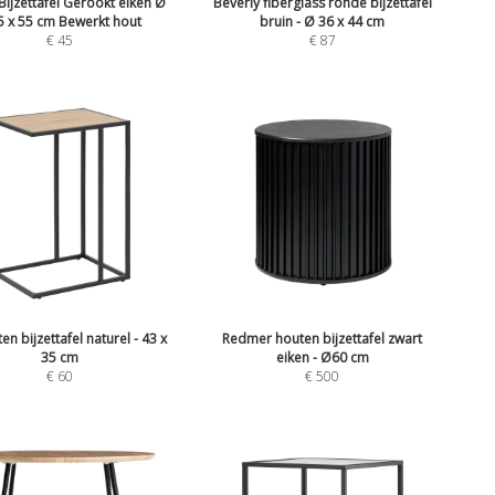
Bijzettafel Gerookt eiken Ø
Beverly fiberglass ronde bijzettafel
5 x 55 cm Bewerkt hout
bruin - Ø 36 x 44 cm
€
45
€
87
en bijzettafel naturel - 43 x
Redmer houten bijzettafel zwart
35 cm
eiken - Ø60 cm
€
60
€
500