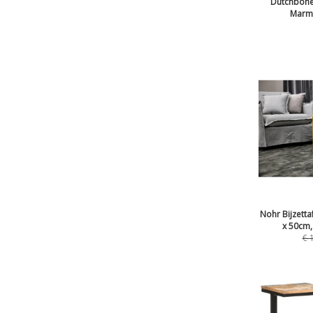
Dutchbone 
Marme
Nohr Bijzetta
x 50cm,
€