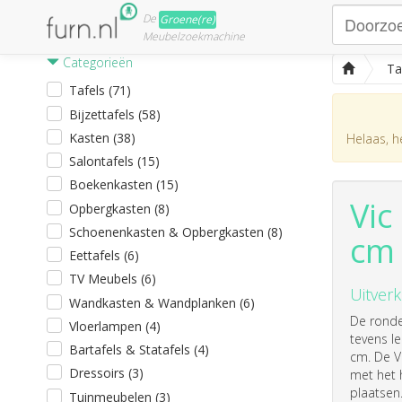
De
Groene(re)
Meubelzoekmachine
Categorieën
Ta
Tafels (71)
Bijzettafels (58)
Kasten (38)
Helaas, he
Salontafels (15)
Boekenkasten (15)
Vic
Opbergkasten (8)
Schoenenkasten & Opbergkasten (8)
cm
Eettafels (6)
TV Meubels (6)
Uitverk
Wandkasten & Wandplanken (6)
De ronde
Vloerlampen (4)
tevens l
Bartafels & Statafels (4)
cm. De V
Dressoirs (3)
met het h
plaatsen
Tuinmeubelen (3)