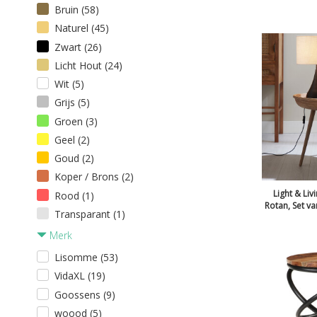
Bruin (58)
Naturel (45)
Zwart (26)
Licht Hout (24)
Wit (5)
Grijs (5)
Groen (3)
Geel (2)
Goud (2)
Koper / Brons (2)
Light & Livi
Rood (1)
Rotan, Set va
Transparant (1)
Merk
Lisomme (53)
VidaXL (19)
Goossens (9)
woood (5)