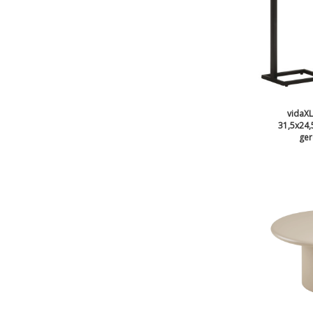
vidaXL 
31,5x24,
ger