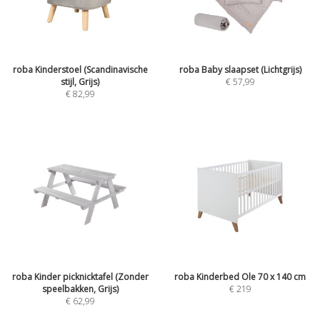
roba Kinderstoel (Scandinavische
roba Baby slaapset (Lichtgrijs)
stijl, Grijs)
€
57,99
€
82,99
roba Kinder picknicktafel (Zonder
roba Kinderbed Ole 70 x 140 cm
speelbakken, Grijs)
€
219
€
62,99