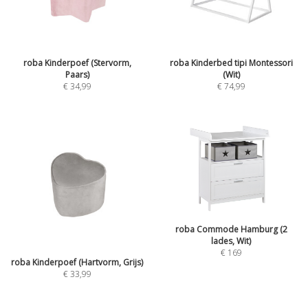
roba Kinderpoef (Stervorm,
roba Kinderbed tipi Montessori
Paars)
(Wit)
€
34,99
€
74,99
roba Commode Hamburg (2
lades, Wit)
€
169
roba Kinderpoef (Hartvorm, Grijs)
€
33,99