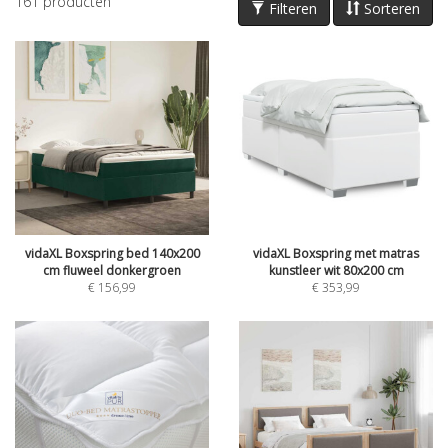
161
producten
Filteren
Sorteren
vidaXL Boxspring bed 140x200
vidaXL Boxspring met matras
cm fluweel donkergroen
kunstleer wit 80x200 cm
€
156,99
€
353,99