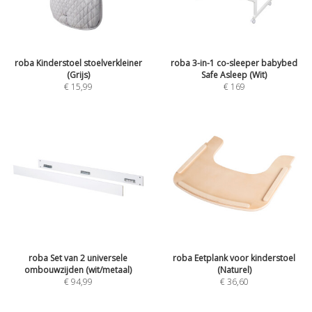
roba Kinderstoel stoelverkleiner
roba 3-in-1 co-sleeper babybed
(Grijs)
Safe Asleep (Wit)
€
15,99
€
169
roba Set van 2 universele
roba Eetplank voor kinderstoel
ombouwzijden (wit/metaal)
(Naturel)
€
94,99
€
36,60