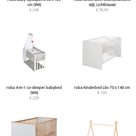
cm (Wit)
stijl, Lichtblauw)
€
249
€
78,99
roba 4-in-1 co-sleeper babybed
roba Kinderbed Lilo 70 x 140 cm
(Wit)
€
199
€
229