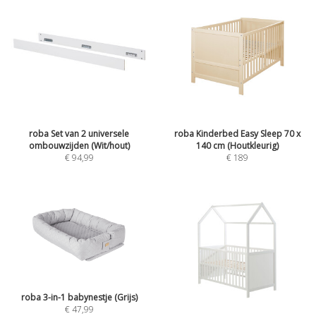
roba Set van 2 universele
roba Kinderbed Easy Sleep 70 x
ombouwzijden (Wit/hout)
140 cm (Houtkleurig)
€
94,99
€
189
roba 3-in-1 babynestje (Grijs)
€
47,99