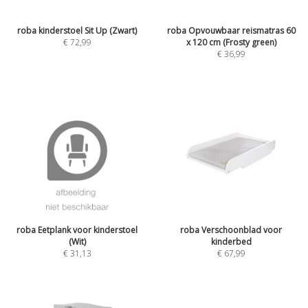
roba kinderstoel Sit Up (Zwart)
roba Opvouwbaar reismatras 60
€
72,99
x 120 cm (Frosty green)
€
36,99
roba Eetplank voor kinderstoel
roba Verschoonblad voor
(Wit)
kinderbed
€
31,13
€
67,99