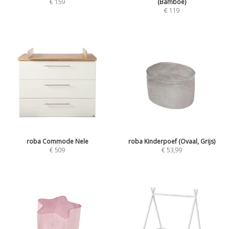
€
159
(Bamboe)
€
119
roba Commode Nele
roba Kinderpoef (Ovaal, Grijs)
€
509
€
53,99