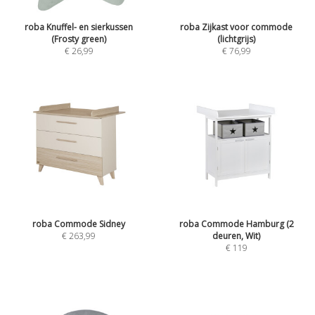
roba Knuffel- en sierkussen
roba Zijkast voor commode
(Frosty green)
(lichtgrijs)
€
26,99
€
76,99
roba Commode Sidney
roba Commode Hamburg (2
€
263,99
deuren, Wit)
€
119