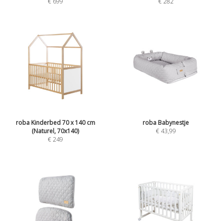
€
699
€
282
roba Kinderbed 70 x 140 cm
roba Babynestje
(Naturel, 70x140)
€
43,99
€
249