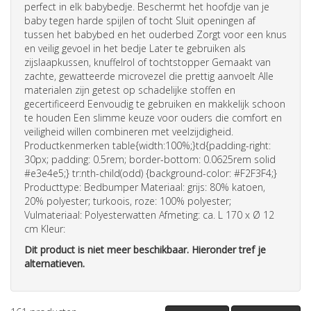
perfect in elk babybedje. Beschermt het hoofdje van je
baby tegen harde spijlen of tocht Sluit openingen af
tussen het babybed en het ouderbed Zorgt voor een knus
en veilig gevoel in het bedje Later te gebruiken als
zijslaapkussen, knuffelrol of tochtstopper Gemaakt van
zachte, gewatteerde microvezel die prettig aanvoelt Alle
materialen zijn getest op schadelijke stoffen en
gecertificeerd Eenvoudig te gebruiken en makkelijk schoon
te houden Een slimme keuze voor ouders die comfort en
veiligheid willen combineren met veelzijdigheid.
Productkenmerken table{width:100%;}td{padding-right:
30px; padding: 0.5rem; border-bottom: 0.0625rem solid
#e3e4e5;} tr:nth-child(odd) {background-color: #F2F3F4;}
Producttype: Bedbumper Materiaal: grijs: 80% katoen,
20% polyester; turkoois, roze: 100% polyester;
Vulmateriaal: Polyesterwatten Afmeting: ca. L 170 x Ø 12
cm Kleur:
Dit product is niet meer beschikbaar. Hieronder tref je
alternatieven.