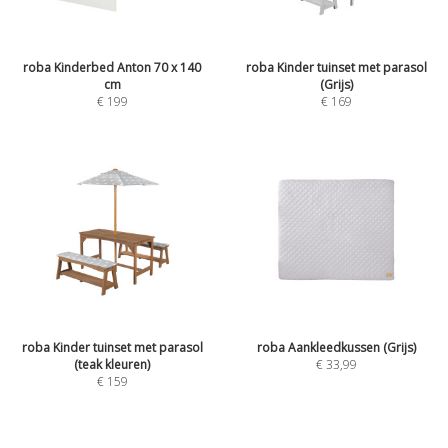
roba Kinderbed Anton 70 x 140
roba Kinder tuinset met parasol
cm
(Grijs)
€
199
€
169
roba Kinder tuinset met parasol
roba Aankleedkussen (Grijs)
(teak kleuren)
€
33,99
€
159