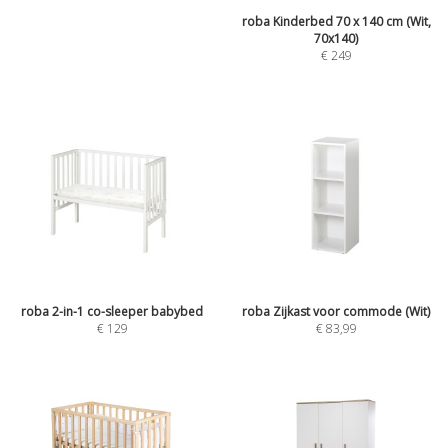
roba Kinderbed 70 x 140 cm (Wit,
70x140)
€
249
roba 2-in-1 co-sleeper babybed
roba Zijkast voor commode (Wit)
€
129
€
83,99