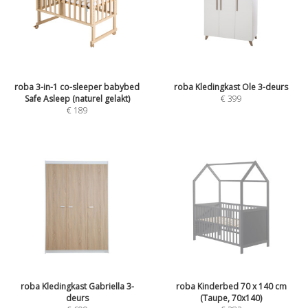
roba 3-in-1 co-sleeper babybed
roba Kledingkast Ole 3-deurs
Safe Asleep (naturel gelakt)
€
399
€
189
roba Kledingkast Gabriella 3-
roba Kinderbed 70 x 140 cm
deurs
(Taupe, 70x140)