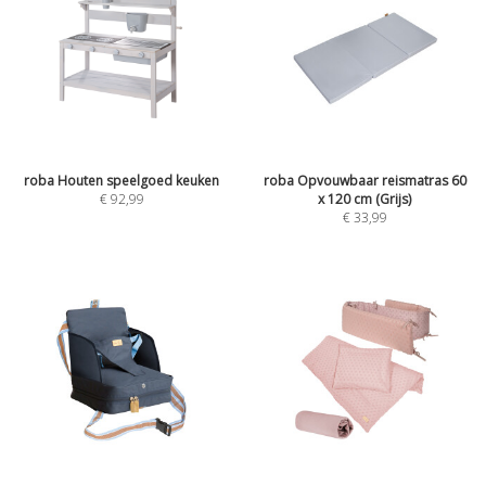
roba Houten speelgoed keuken
roba Opvouwbaar reismatras 60
€
92,99
x 120 cm (Grijs)
€
33,99