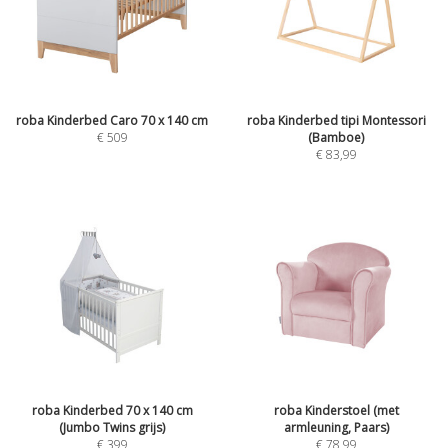
roba Kinderbed Caro 70 x 140 cm
roba Kinderbed tipi Montessori
€
509
(Bamboe)
€
83,99
roba Kinderbed 70 x 140 cm
roba Kinderstoel (met
(Jumbo Twins grijs)
armleuning, Paars)
€
399
€
78,99