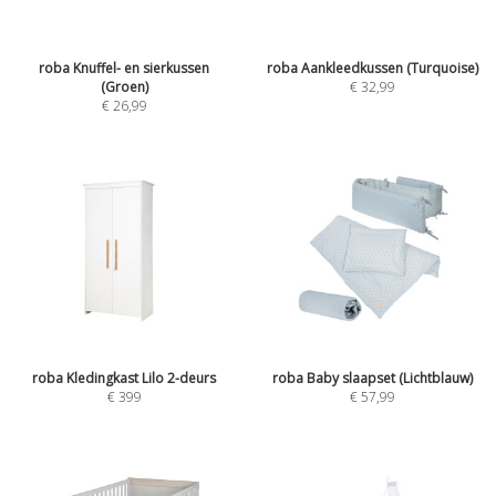
roba Knuffel- en sierkussen
roba Aankleedkussen (Turquoise)
(Groen)
€
32,99
€
26,99
roba Kledingkast Lilo 2-deurs
roba Baby slaapset (Lichtblauw)
€
399
€
57,99