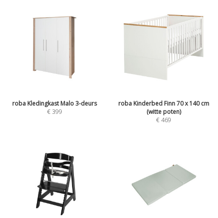
roba Kledingkast Malo 3-deurs
roba Kinderbed Finn 70 x 140 cm
€
399
(witte poten)
€
469