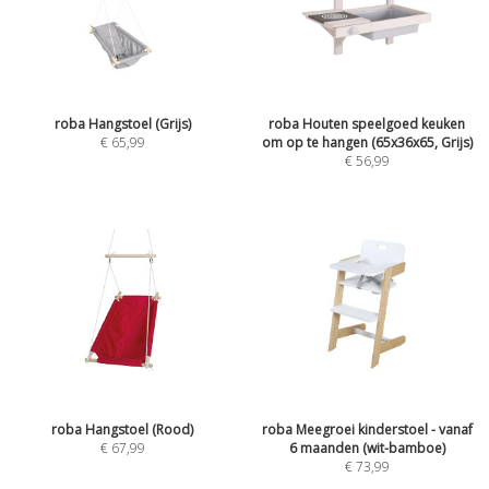
roba Hangstoel (Grijs)
roba Houten speelgoed keuken
€
65,99
om op te hangen (65x36x65, Grijs)
€
56,99
roba Hangstoel (Rood)
roba Meegroei kinderstoel - vanaf
€
67,99
6 maanden (wit-bamboe)
€
73,99