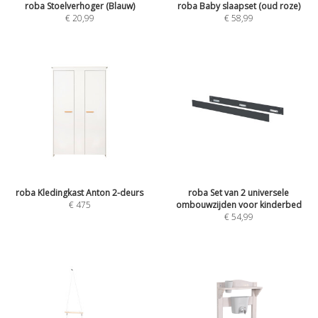
roba Stoelverhoger (Blauw)
roba Baby slaapset (oud roze)
€
20,99
€
58,99
roba Kledingkast Anton 2-deurs
roba Set van 2 universele
€
475
ombouwzijden voor kinderbed
€
54,99