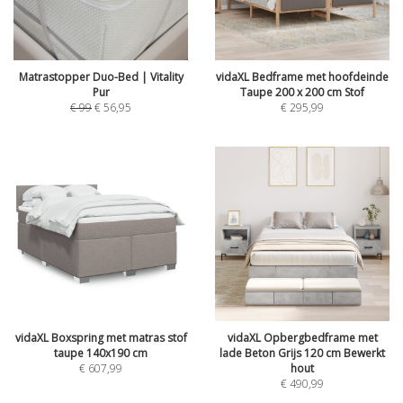
Matrastopper Duo-Bed | Vitality
vidaXL Bedframe met hoofdeinde
Pur
Taupe 200 x 200 cm Stof
€
99
€
56,95
€
295,99
vidaXL Boxspring met matras stof
vidaXL Opbergbedframe met
taupe 140x190 cm
lade Beton Grijs 120 cm Bewerkt
€
607,99
hout
€
490,99