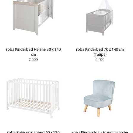
roba Kinderbed Helene 70 x 140
roba Kinderbed 70 x 140 cm
cm
(Taupe)
€
509
€
409
roba Baby opklapbed 60 x 120
roba Kinderstoel (Scandinavische