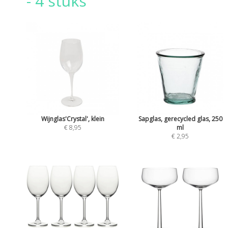
- 4 stuks
Wijnglas'Crystal', klein
Sapglas, gerecycled glas, 250
€ 8,95
ml
€ 2,95