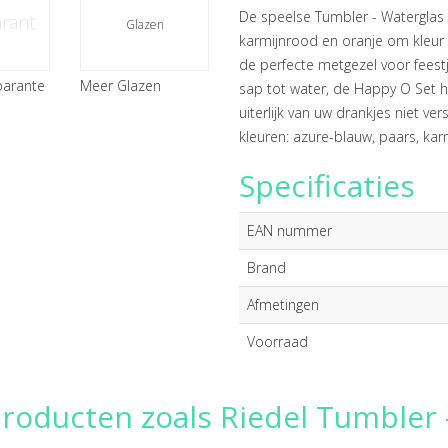
De speelse Tumbler - Waterglas 
rant
Glazen
karmijnrood en oranje om kleur 
de perfecte metgezel voor feestje
parante
Meer Glazen
sap tot water, de Happy O Set he
uiterlijk van uw drankjes niet ve
kleuren: azure-blauw, paars, kar
Specificaties
EAN nummer
Brand
Afmetingen
Voorraad
roducten zoals Riedel Tumbler 