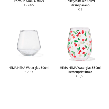
Porto 316 ml - 6 stuks
Bolletjes Reliëf 270ml
€ 69,85
(transparant)
€ 2
HEMA HEMA Waterglas 500ml
HEMA HEMA Waterglas 550ml
€ 2,39
Kersenprint Roze
€ 3,50