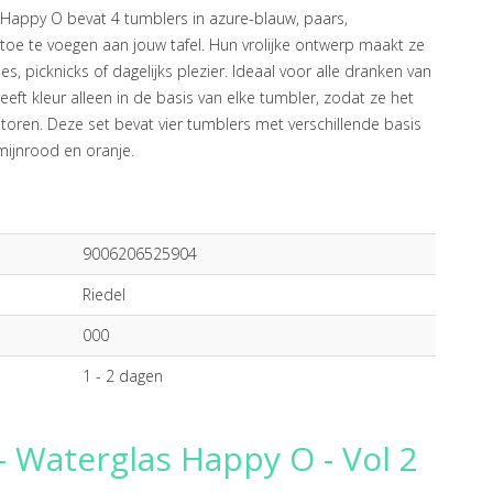
Happy O bevat 4 tumblers in azure-blauw, paars,
toe te voegen aan jouw tafel. Hun vrolijke ontwerp maakt ze
s, picknicks of dagelijks plezier. Ideaal voor alle dranken van
eft kleur alleen in de basis van elke tumbler, zodat ze het
rstoren. Deze set bevat vier tumblers met verschillende basis
mijnrood en oranje.
9006206525904
Riedel
000
1 - 2 dagen
- Waterglas Happy O - Vol 2