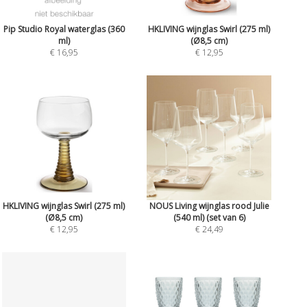
Pip Studio Royal waterglas (360
HKLIVING wijnglas Swirl (275 ml)
ml)
(Ø8,5 cm)
€ 16,95
€ 12,95
HKLIVING wijnglas Swirl (275 ml)
NOUS Living wijnglas rood Julie
(Ø8,5 cm)
(540 ml) (set van 6)
€ 12,95
€ 24,49