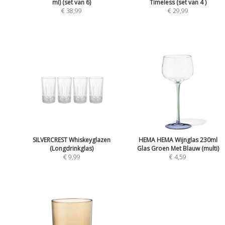
ml) (set van 6)
Timeless (set van 4 )
€ 38,99
€ 29,99
SILVERCREST Whiskeyglazen
HEMA HEMA Wijnglas 230ml
(Longdrinkglas)
Glas Groen Met Blauw (multi)
€ 9,99
€ 4,59