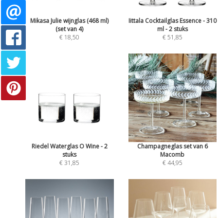
Mikasa Julie wijnglas (468 ml)
Iittala Cocktailglas Essence - 310
(set van 4)
ml - 2 stuks
€ 18,50
€ 51,85
Riedel Waterglas O Wine - 2
Champagneglas set van 6
stuks
Macomb
€ 31,85
€ 44,95