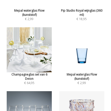
Mepal waterglas Flow
Pip Studio Royal wijnglas (360
(kunststof)
ml)
€ 2,99
€ 18,95
Champagneglas set van 6
Mepal waterglas Flow
Deion
(kunststof)
€ 64,95
€ 2,99