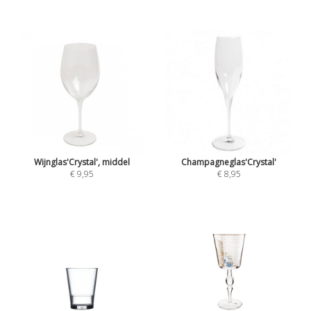
Wijnglas'Crystal', middel
Champagneglas'Crystal'
€ 9,95
€ 8,95