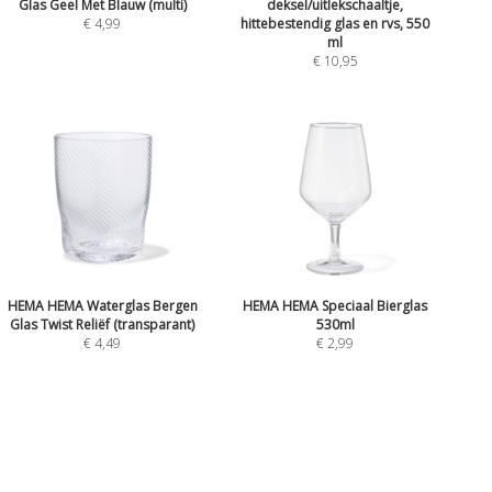
Glas Geel Met Blauw (multi)
deksel/uitlekschaaltje,
€ 4,99
hittebestendig glas en rvs, 550
ml
€ 10,95
HEMA HEMA Waterglas Bergen
HEMA HEMA Speciaal Bierglas
Glas Twist Reliëf (transparant)
530ml
€ 4,49
€ 2,99