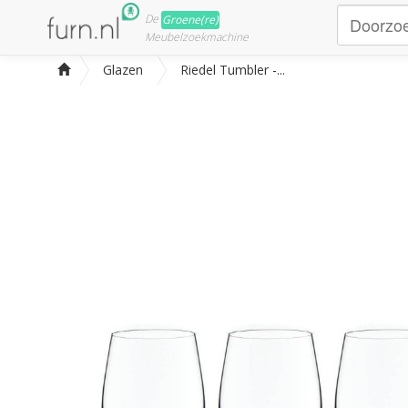
De
Groene(re)
Meubelzoekmachine
Glazen
Riedel Tumbler -...