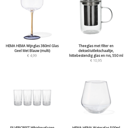
HEMA HEMA Wijnglas 380ml Glas
Theeglas met filter en
Geel Met Blauw (multi)
deksel/uitlekschaaltje,
€ 4,99
hittebestendig glas en rvs, 550 ml
€ 10,95
SILVERCREST Whiskeyglazen
HEMA HEMA Waterglas 500ml