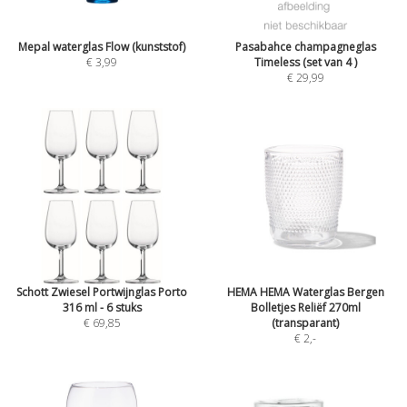
Mepal waterglas Flow (kunststof)
Pasabahce champagneglas
€ 3,99
Timeless (set van 4 )
€ 29,99
Schott Zwiesel Portwijnglas Porto
HEMA HEMA Waterglas Bergen
316 ml - 6 stuks
Bolletjes Reliëf 270ml
€ 69,85
(transparant)
€ 2
,-