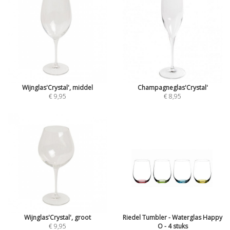
Wijnglas'Crystal', middel
Champagneglas'Crystal'
€ 9,95
€ 8,95
Wijnglas'Crystal', groot
Riedel Tumbler - Waterglas Happy
€ 9,95
O - 4 stuks