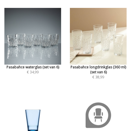
Pasabahce waterglas (set van 6)
Pasabahce longdrinkglas (360 ml)
€ 34,99
(set van 6)
€ 38,99