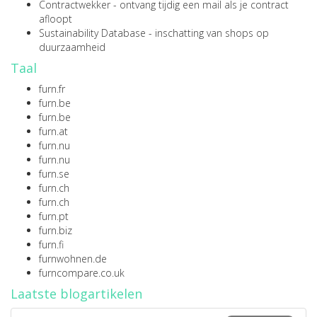
Contractwekker
- ontvang tijdig een mail als je contract
afloopt
Sustainability Database
- inschatting van shops op
duurzaamheid
Taal
furn.fr
furn.be
furn.be
furn.at
furn.nu
furn.nu
furn.se
furn.ch
furn.ch
furn.pt
furn.biz
furn.fi
furnwohnen.de
furncompare.co.uk
Laatste blogartikelen