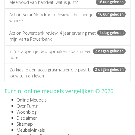
Meervoud van handvat: wat is juist?
16 uur geleden
Action Solar Noodradio Review – het tientje
16 uur geleden
waard?
Action Powerbank review: 4 jaar ervaring met
1 dag geleden
mijn Varta Powerbank
In 5 stappen je bed opmaken zoals in een
2 dagen geleden
hotel
Zo kies je een accu grasmaaier die past bij
2 dagen geleden
jouw tuin en leven
Furn.nl online meubels vergelijken © 2026
Online Meubels
Over Furn.nl
Woonblog
Disclaimer
Sitemap
Meubelwinkels