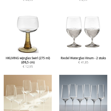
HKLIVING wijnglas Swirl (275 ml)
Riedel Waterglas Vinum - 2 stuks
(Ø8,5 cm)
€ 41,85
€ 12,95