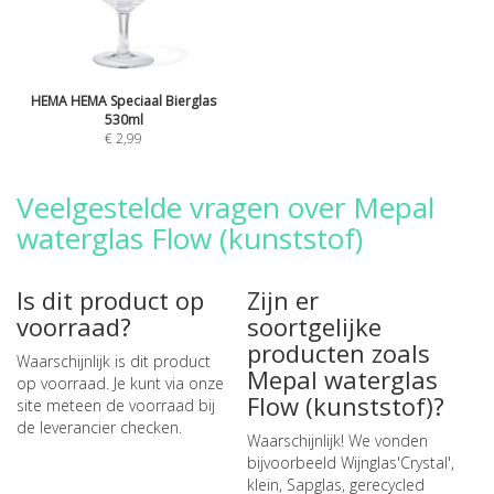
HEMA HEMA Speciaal Bierglas
530ml
€ 2,99
Veelgestelde vragen over Mepal
waterglas Flow (kunststof)
Is dit product op
Zijn er
voorraad?
soortgelijke
producten zoals
Waarschijnlijk is dit product
Mepal waterglas
op voorraad. Je kunt via onze
Flow (kunststof)?
site meteen de
voorraad bij
de leverancier checken
.
Waarschijnlijk! We vonden
bijvoorbeeld
Wijnglas'Crystal',
klein
,
Sapglas, gerecycled