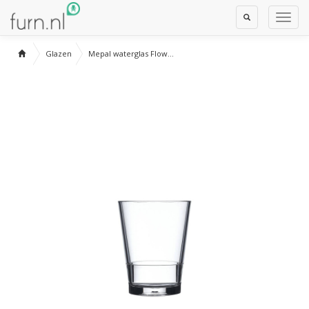
Toggle
Toggl
Search
Navig
Glazen
Mepal waterglas Flow...