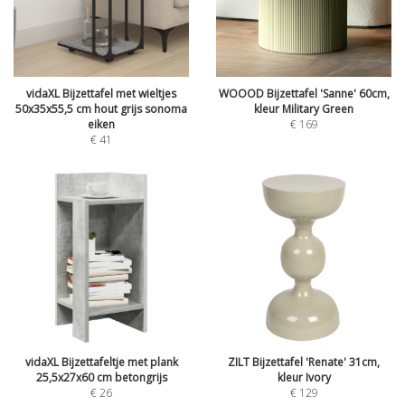
vidaXL Bijzettafel met wieltjes
WOOOD Bijzettafel 'Sanne' 60cm,
50x35x55,5 cm hout grijs sonoma
kleur Military Green
eiken
€
169
€
41
vidaXL Bijzettafeltje met plank
ZILT Bijzettafel 'Renate' 31cm,
25,5x27x60 cm betongrijs
kleur Ivory
€
26
€
129