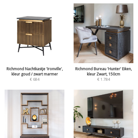
Richmond Nachtkastje 'Ironville',
Richmond Bureau 'Hunter' Eiken,
kleur goud / zwart marmer
kleur Zwart, 150cm
€
684
€
1.784