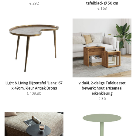
€
292
tafelblad- Ø 50 cm
€
168
Light & Living Bijzettafel 'Lienz' 67
vidaXL 2-delige Tafeltjesset
x 49cm, kleur Antiek Brons
bewerkt hout artisanaal
€
109,80
eikenkleurig
€
36