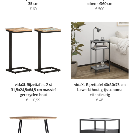
35 cm
eiken - Ø60 cm
€
60
€
500
vidaXL Bijzettafels 2 st
vidaXL Bijzettafel 40x30x75 cm
31,5x24,5x64,5 cm massief
bewerkt hout grijs sonoma
gerecycled hout
eikenkleurig
€
110,99
€
48