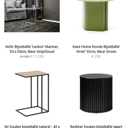
Nohr Bijzettafel 'Lenton' Marmer,
Kave Home Ronde Bijzettafel
50 x 50cm, kleur Grijs/Goud
'Arvin' 55cm, kleur Groen
€
125
€
112,50
€
259
Vic houten bijzettafel naturel - 43 x
Redmer houten bijzettafel zwart