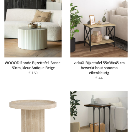
WOOOD Ronde Bijzettafel 'Sanne'
vidaXL Bijzettafel 55x38x45 cm
60cm, kleur Antique Beige
bewerkt hout sonoma
€
169
eikenkleurig
€
44