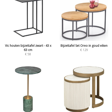
Vic houten bijzettafel zwart - 43 x
Bijzettafel Set Oreo in goud eiken
63 cm
€
129
€
58