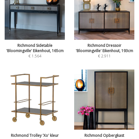
Richmond Sidetable
Richmond Dressoir
'Bloomingville' Eikenhout, 165cm
'Bloomingville' Eikenhout, 193cm
€
1.564
€
2.911
Richmond Trolley 'Xo' kleur
Richmond Opbergkast