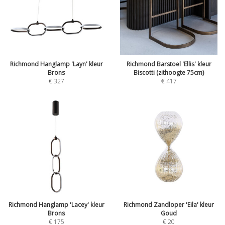
Richmond Hanglamp 'Layn' kleur
Richmond Barstoel 'Ellis' kleur
Brons
Biscotti (zithoogte 75cm)
€
327
€
417
Richmond Hanglamp 'Lacey' kleur
Richmond Zandloper 'Eila' kleur
Brons
Goud
€
175
€
20