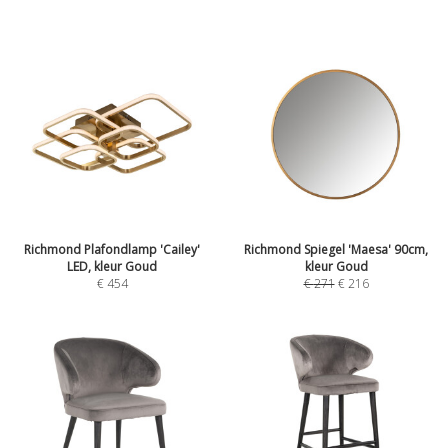
Richmond Plafondlamp 'Cailey'
Richmond Spiegel 'Maesa' 90cm,
LED, kleur Goud
kleur Goud
€
454
€
271
€
216