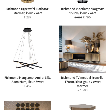
Richmond Bijzettafel 'Barbara'
Richmond Vloerlamp 'Dagmar'
Marmer, kleur Zwart
150cm, kleur Zwart
€
287
€
620
€
496
Richmond Hanglamp 'Amira' LED,
Richmond TV-meubel 'Ironville'
Aluminium, kleur Zwart
170cm, kleur goud / zwart
€
457
marmer
€
1.700