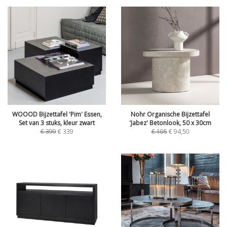
WOOOD Bijzettafel 'Pim' Essen,
Nohr Organische Bijzettafel
Set van 3 stuks, kleur zwart
'Jabez' Betonlook, 50 x 30cm
€
399
€
339
€
105
€
94,50