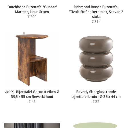
Dutchbone Bijzettafel 'Gunnar'
Richmond Ronde Bijzettafel
Marmer, kleur Groen
'Tivoli' Stof en keramiek, Set van 2
€
309
stuks
€
814
vidaXL Bijzettafel Gerookt eiken Ø
Beverly fiberglass ronde
39,5 x 55 cm Bewerkt hout
bijzettafel bruin - Ø 36 x 44 cm
€
45
€
87