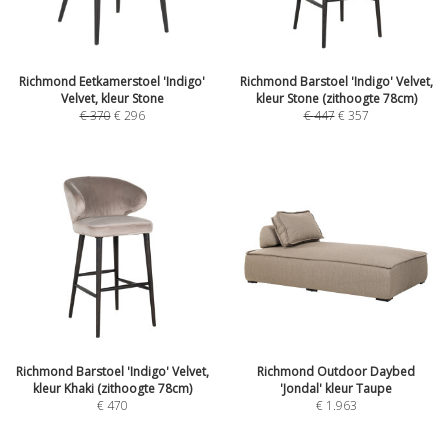
Richmond Eetkamerstoel 'Indigo'
Richmond Barstoel 'Indigo' Velvet,
Velvet, kleur Stone
kleur Stone (zithoogte 78cm)
€
370
€
296
€
447
€
357
Richmond Barstoel 'Indigo' Velvet,
Richmond Outdoor Daybed
kleur Khaki (zithoogte 78cm)
'Jondal' kleur Taupe
€
470
€
1.963