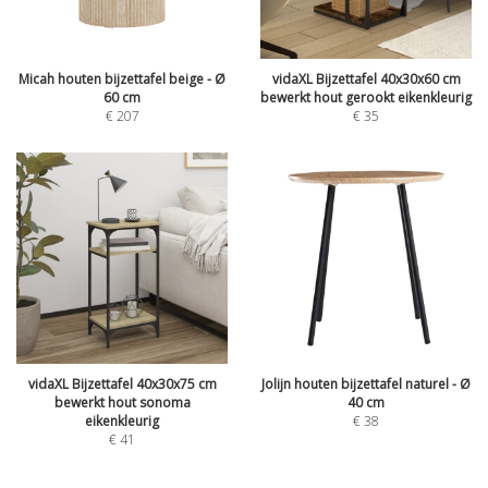
Micah houten bijzettafel beige - Ø
vidaXL Bijzettafel 40x30x60 cm
60 cm
bewerkt hout gerookt eikenkleurig
€
207
€
35
vidaXL Bijzettafel 40x30x75 cm
Jolijn houten bijzettafel naturel - Ø
bewerkt hout sonoma
40 cm
eikenkleurig
€
38
€
41