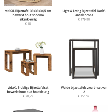
vidaXL Bijzettafel 33x33x34,5 cm
Light & Living Bijzettafel 'Kach',
bewerkt hout sonoma
antiek brons
eikenkleurig
€
179,90
€
18
vidaXL 3-delige Bijzettafelset
Walde bijzettafels zwart - set van
bewerkt hout oud houtkleurig
2
€
70,99
€
151,96