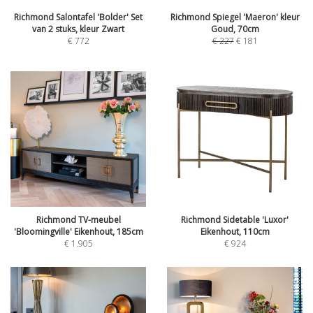
Richmond Salontafel 'Bolder' Set
Richmond Spiegel 'Maeron' kleur
van 2 stuks, kleur Zwart
Goud, 70cm
€
772
€
227
€
181
Richmond TV-meubel
Richmond Sidetable 'Luxor'
'Bloomingville' Eikenhout, 185cm
Eikenhout, 110cm
€
1.905
€
924