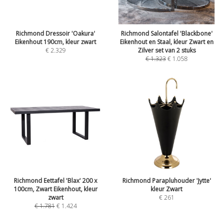
Richmond Dressoir 'Oakura'
Richmond Salontafel 'Blackbone'
Eikenhout 190cm, kleur zwart
Eikenhout en Staal, kleur Zwart en
€
2.329
Zilver set van 2 stuks
€
1.323
€
1.058
Richmond Eettafel 'Blax' 200 x
Richmond Parapluhouder 'Jytte'
100cm, Zwart Eikenhout, kleur
kleur Zwart
zwart
€
261
€
1.781
€
1.424