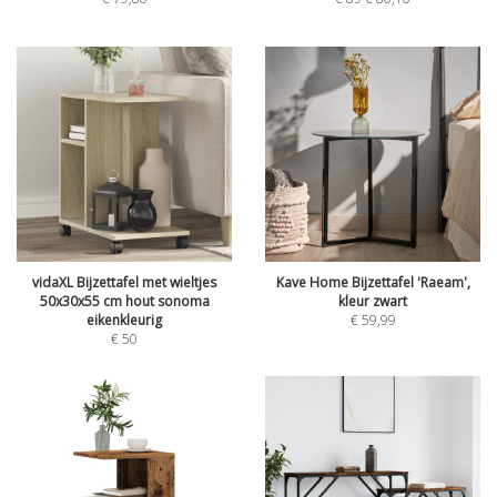
vidaXL Bijzettafel met wieltjes
Kave Home Bijzettafel 'Raeam',
50x30x55 cm hout sonoma
kleur zwart
eikenkleurig
€
59,99
€
50