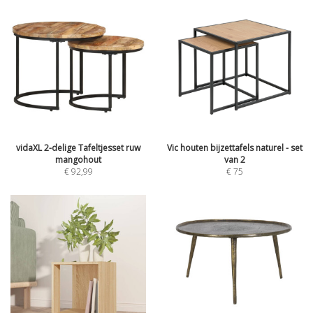
vidaXL 2-delige Tafeltjesset ruw
Vic houten bijzettafels naturel - set
mangohout
van 2
€
92,99
€
75