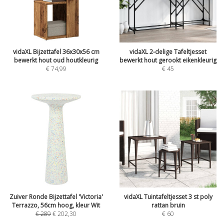
vidaXL Bijzettafel 36x30x56 cm
vidaXL 2-delige Tafeltjesset
bewerkt hout oud houtkleurig
bewerkt hout gerookt eikenkleurig
€
74,99
€
45
Zuiver Ronde Bijzettafel 'Victoria'
vidaXL Tuintafeltjesset 3 st poly
Terrazzo, 56cm hoog, kleur Wit
rattan bruin
€
289
€
202,30
€
60