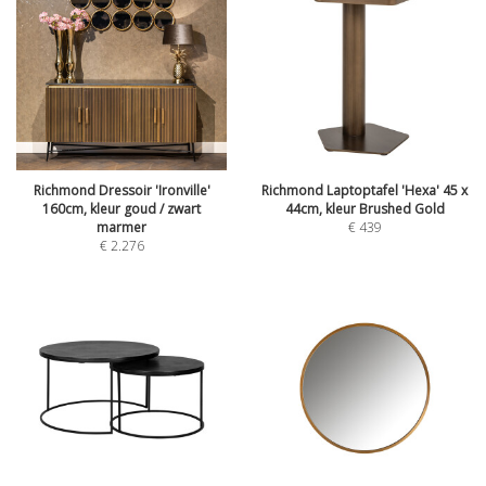
Richmond Dressoir 'Ironville'
Richmond Laptoptafel 'Hexa' 45 x
160cm, kleur goud / zwart
44cm, kleur Brushed Gold
marmer
€
439
€
2.276