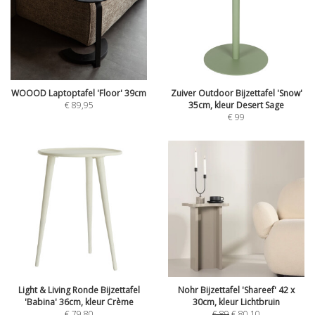
WOOOD Laptoptafel 'Floor' 39cm
Zuiver Outdoor Bijzettafel 'Snow'
€
89,95
35cm, kleur Desert Sage
€
99
Light & Living Ronde Bijzettafel
Nohr Bijzettafel 'Shareef' 42 x
'Babina' 36cm, kleur Crème
30cm, kleur Lichtbruin
€
79,80
€
89
€
80,10