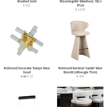
Brushed Gold
'Bloomingville' Eikenhout, 182 x
€
552
97cm
€
2.520
Richmond Decoratie 'Raniya' kleur
Richmond Barstoel 'Gatsbi' kleur
Goud
Biscotti (zithoogte 75cm)
€
40
€
32
€
439