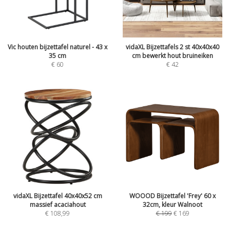
Vic houten bijzettafel naturel - 43 x
vidaXL Bijzettafels 2 st 40x40x40
35 cm
cm bewerkt hout bruineiken
€
60
€
42
vidaXL Bijzettafel 40x40x52 cm
WOOOD Bijzettafel 'Frey' 60 x
massief acaciahout
32cm, kleur Walnoot
€
108,99
€
199
€
169