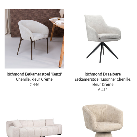
Richmond Eetkamerstoel 'Kenzi'
Richmond Draaibare
Chenille, kleur Crème
Eetkamerstoel 'Lisonne' Chenille,
€
446
kleur Crème
€
413