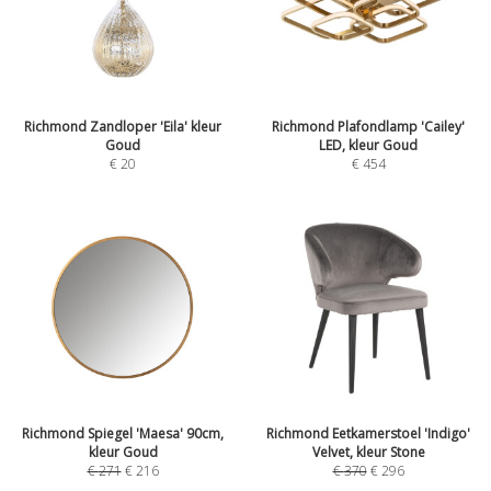
Richmond Zandloper 'Eila' kleur
Richmond Plafondlamp 'Cailey'
Goud
LED, kleur Goud
€
20
€
454
Richmond Spiegel 'Maesa' 90cm,
Richmond Eetkamerstoel 'Indigo'
kleur Goud
Velvet, kleur Stone
€
271
€
216
€
370
€
296