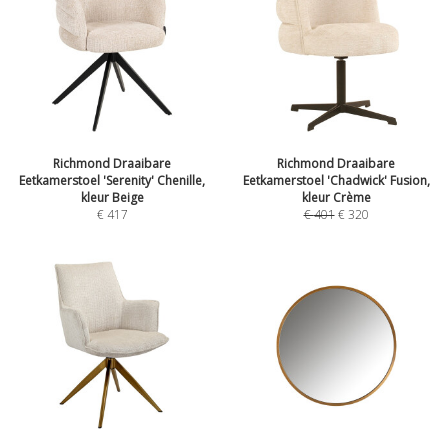
Richmond Draaibare
Richmond Draaibare
Eetkamerstoel 'Serenity' Chenille,
Eetkamerstoel 'Chadwick' Fusion,
kleur Beige
kleur Crème
€
417
€
401
€
320