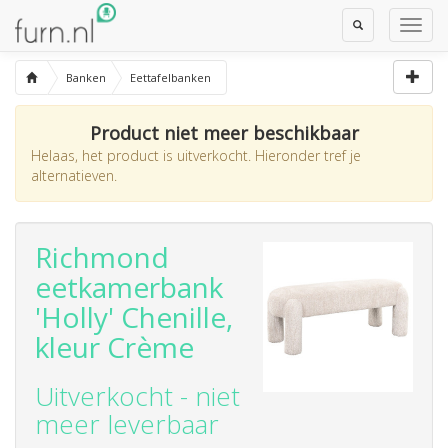
Toggle
Toggl
Search
Navig
Banken
Eettafelbanken
Product niet meer beschikbaar
Helaas, het product is uitverkocht. Hieronder tref je
alternatieven.
Richmond
eetkamerbank
'Holly' Chenille,
kleur Crème
Uitverkocht - niet
meer leverbaar