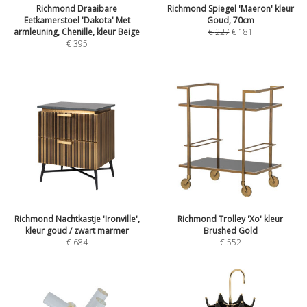
Richmond Draaibare
Richmond Spiegel 'Maeron' kleur
Eetkamerstoel 'Dakota' Met
Goud, 70cm
armleuning, Chenille, kleur Beige
€
227
€
181
€
395
Richmond Nachtkastje 'Ironville',
Richmond Trolley 'Xo' kleur
kleur goud / zwart marmer
Brushed Gold
€
684
€
552