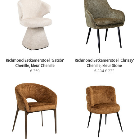
Richmond Eetkamerstoel 'Gatsbi'
Richmond Eetkamerstoel 'Chrissy'
Chenille, kleur Chenille
Chenille, kleur Stone
€
359
€
334
€
233