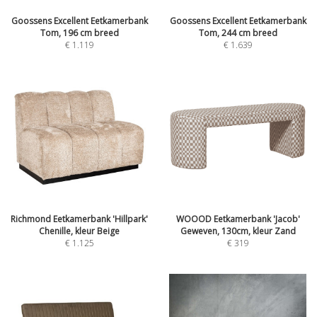
Goossens Excellent Eetkamerbank
Goossens Excellent Eetkamerbank
Tom, 196 cm breed
Tom, 244 cm breed
€
1.119
€
1.639
Richmond Eetkamerbank 'Hillpark'
WOOOD Eetkamerbank 'Jacob'
Chenille, kleur Beige
Geweven, 130cm, kleur Zand
€
1.125
€
319