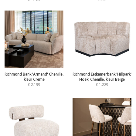
Richmond Bank 'Armand' Chenille,
Richmond Eetkamerbank 'Hillpark'
kleur Crème
Hoek, Chenille, kleur Beige
€
2.199
€
1.229