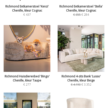
Richmond Eetkamerstoel 'Kenzi'
Richmond Eetkamerstoel 'Stella'
Chenille, kleur Cognac
Chenille, kleur Cognac
€
437
€
355
€
284
Richmond Huisdierenbed 'Bingo'
Richmond 4-zits Bank 'Lusso'
Chenille, kleur Taupe
Chenille, kleur Beige
€
277
€
4.190
€
3.352