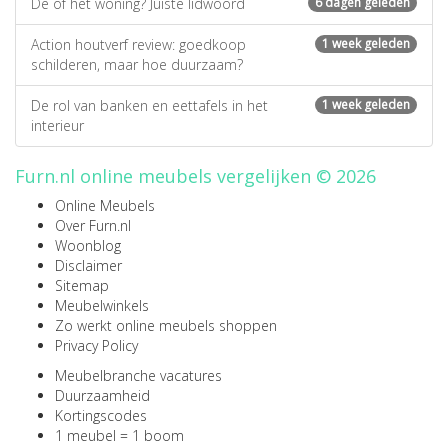
De of het woning? Juiste lidwoord
6 dagen geleden
Action houtverf review: goedkoop
1 week geleden
schilderen, maar hoe duurzaam?
De rol van banken en eettafels in het
1 week geleden
interieur
Furn.nl online meubels vergelijken © 2026
Online Meubels
Over Furn.nl
Woonblog
Disclaimer
Sitemap
Meubelwinkels
Zo werkt online meubels shoppen
Privacy Policy
Meubelbranche vacatures
Duurzaamheid
Kortingscodes
1 meubel = 1 boom