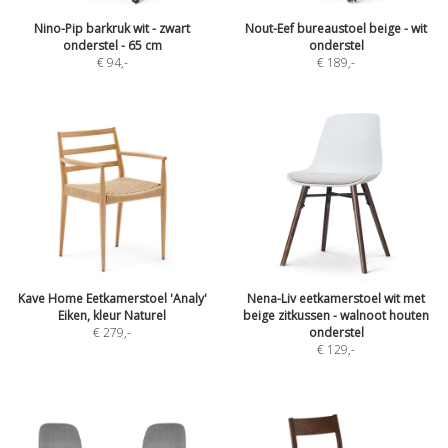
Nino-Pip barkruk wit - zwart
Nout-Eef bureaustoel beige - wit
onderstel - 65 cm
onderstel
€ 94
,-
€ 189
,-
Kave Home Eetkamerstoel 'Analy'
Nena-Liv eetkamerstoel wit met
Eiken, kleur Naturel
beige zitkussen - walnoot houten
€ 279
,-
onderstel
€ 129
,-