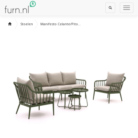
Toggle
Toggl
Search
Navig
Stoelen
Manifesto Celante/Pito...