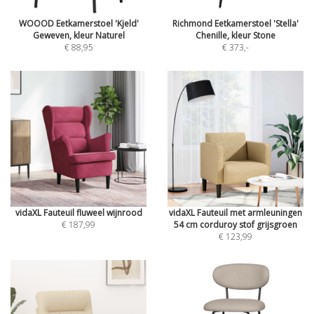
WOOOD Eetkamerstoel 'Kjeld'
Richmond Eetkamerstoel 'Stella'
Geweven, kleur Naturel
Chenille, kleur Stone
€ 88,95
€ 373
,-
vidaXL Fauteuil fluweel wijnrood
vidaXL Fauteuil met armleuningen
€ 187,99
54 cm corduroy stof grijsgroen
€ 123,99