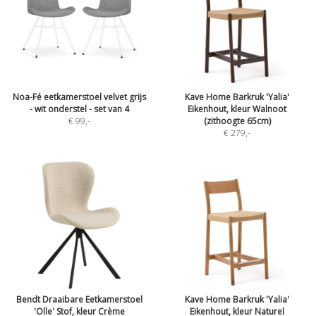
Noa-Fé eetkamerstoel velvet grijs
Kave Home Barkruk 'Yalia'
- wit onderstel - set van 4
Eikenhout, kleur Walnoot
€ 99
,-
(zithoogte 65cm)
€ 279
,-
Bendt Draaibare Eetkamerstoel
Kave Home Barkruk 'Yalia'
'Olle' Stof, kleur Crème
Eikenhout, kleur Naturel