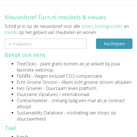
Nieuwsbrief Furn.nl meubels & nieuws
Schrijf je in op de nieuwsbrief voor alle
acties
,
kortingscodes
en
trends
op het gebied van meubelen en wonen
Inschrijven
Bekijk ook eens
TreeClicks
- plant gratis bomen als je winkelt bij jouw
favoriete webshop
FlyGRN
- Vliegen inclusief CO2-compensatie
Echt Groene Stroom
- Alleen écht groene stroom afsluiten
Kies Groener
- Duurzaam leven platform
Duurzame Vacatures
/
internationaal
Contractwekker
- ontvang tijdig een mail als je contract
afloopt
Sustainability Database
- inschatting van shops op
duurzaamheid
Taal
furn.fr