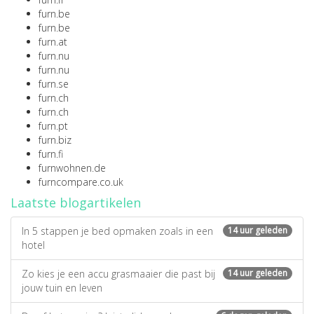
furn.be
furn.be
furn.at
furn.nu
furn.nu
furn.se
furn.ch
furn.ch
furn.pt
furn.biz
furn.fi
furnwohnen.de
furncompare.co.uk
Laatste blogartikelen
In 5 stappen je bed opmaken zoals in een
14 uur geleden
hotel
Zo kies je een accu grasmaaier die past bij
14 uur geleden
jouw tuin en leven