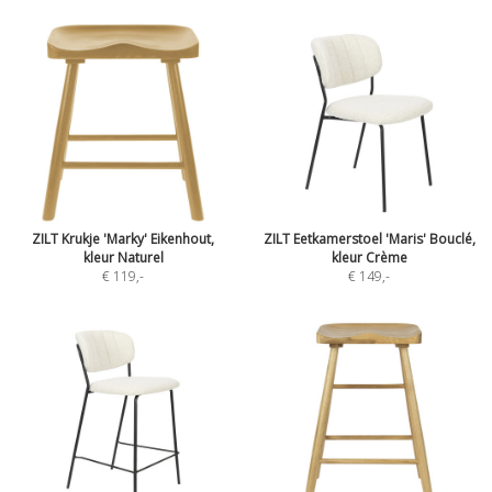
ZILT Krukje 'Marky' Eikenhout,
ZILT Eetkamerstoel 'Maris' Bouclé,
kleur Naturel
kleur Crème
€ 119
,-
€ 149
,-