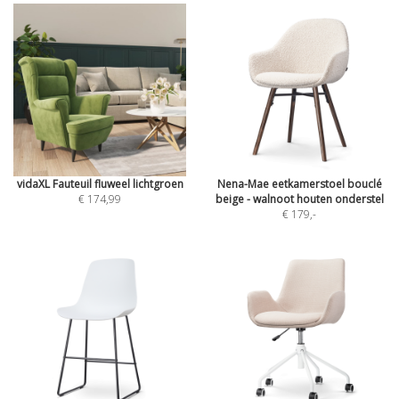
vidaXL Fauteuil fluweel lichtgroen
Nena-Mae eetkamerstoel bouclé
€ 174,99
beige - walnoot houten onderstel
€ 179
,-