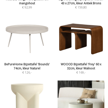
mangohout
43 x 27cm, kleur Antiek Brons
€ 92,99
€ 159,80
BePureHome Bijzettafel 'Bounds'
WOOOD Bijzettafel 'Frey' 60 x
74cm, kleur Naturel
32cm, kleur Walnoot
€ 126
,-
€ 169
,-