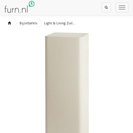
Toggle
Toggl
Search
Navig
Bijzettafels
Light & Living Zuil...