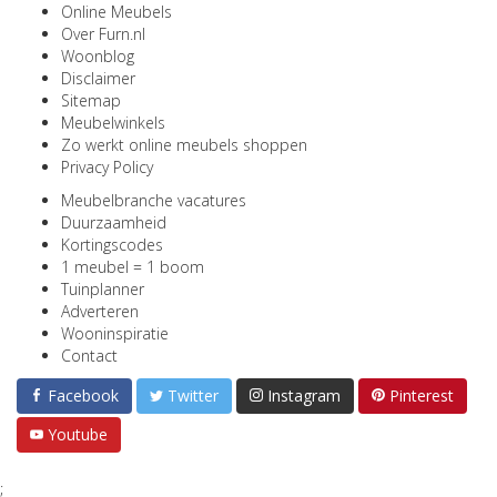
Online Meubels
Over Furn.nl
Woonblog
Disclaimer
Sitemap
Meubelwinkels
Zo werkt online meubels shoppen
Privacy Policy
Meubelbranche vacatures
Duurzaamheid
Kortingscodes
1 meubel = 1 boom
Tuinplanner
Adverteren
Wooninspiratie
Contact
Facebook
Twitter
Instagram
Pinterest
Youtube
;