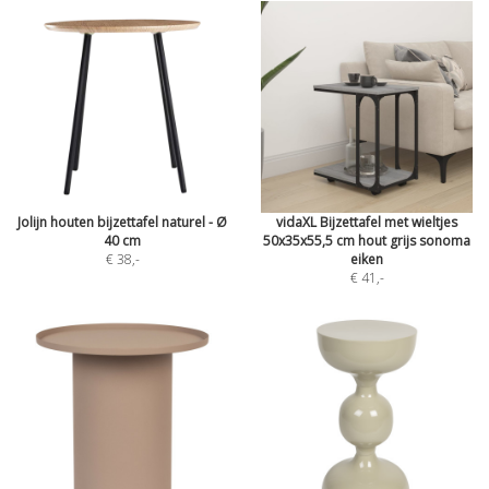
Jolijn houten bijzettafel naturel - Ø
vidaXL Bijzettafel met wieltjes
40 cm
50x35x55,5 cm hout grijs sonoma
€ 38
,-
eiken
€ 41
,-