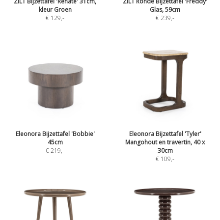
ZILT Bijzettafel 'Renate' 31cm,
ZILT Ronde Bijzettafel 'Freddy'
kleur Groen
Glas, 59cm
€ 129
,-
€ 239
,-
Eleonora Bijzettafel 'Bobbie'
Eleonora Bijzettafel 'Tyler'
45cm
Mangohout en travertin, 40 x
€ 219
,-
30cm
€ 109
,-