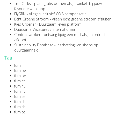
TreeClicks
- plant gratis bomen als je winkelt bij jouw
favoriete webshop
FlyGRN
- Vliegen inclusief CO2-compensatie
Echt Groene Stroom
- Alleen écht groene stroom afsluiten
Kies Groener
- Duurzaam leven platform
Duurzame Vacatures
/
internationaal
Contractwekker
- ontvang tijdig een mail als je contract
afloopt
Sustainability Database
- inschatting van shops op
duurzaamheid
Taal
furn.fr
furn.be
furn.be
furn.at
furn.nu
furn.nu
furn.se
furn.ch
furn.ch
furn.pt