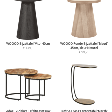
WOOOD Bijzettafel 'Vito' 40cm
WOOOD Ronde Bijzettafel 'Maud'
€ 149
,-
45cm, kleur Naturel
€ 99,95
vidaXL 2-delige Tafeltjesset ruw
Light & Living Laptoptafel 'Marsh'