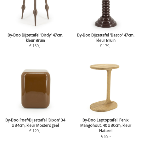
By-Boo Bijzettafel 'Birdy' 47cm,
By-Boo Bijzettafel 'Basco' 47cm,
kleur Bruin
kleur Bruin
€ 159
,-
€ 179
,-
By-Boo Poef/Bijzettafel 'Dixon' 34
By-Boo Laptoptafel 'Fenix'
x 34cm, kleur Mosterdgeel
Mangohout, 40 x 30cm, kleur
€ 129
,-
Naturel
€ 99
,-