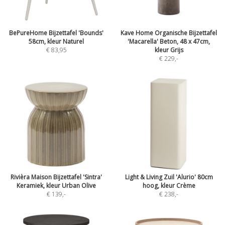
BePureHome Bijzettafel 'Bounds'
Kave Home Organische Bijzettafel
58cm, kleur Naturel
'Macarella' Beton, 48 x 47cm,
€ 83,95
kleur Grijs
€ 229
,-
Rivièra Maison Bijzettafel 'Sintra'
Light & Living Zuil 'Alurio' 80cm
Keramiek, kleur Urban Olive
hoog, kleur Crème
€ 139
,-
€ 238
,-