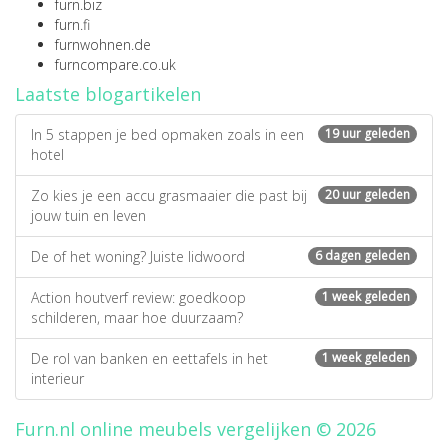
furn.biz
furn.fi
furnwohnen.de
furncompare.co.uk
Laatste blogartikelen
In 5 stappen je bed opmaken zoals in een
19 uur geleden
hotel
Zo kies je een accu grasmaaier die past bij
20 uur geleden
jouw tuin en leven
De of het woning? Juiste lidwoord
6 dagen geleden
Action houtverf review: goedkoop
1 week geleden
schilderen, maar hoe duurzaam?
De rol van banken en eettafels in het
1 week geleden
interieur
Furn.nl online meubels vergelijken © 2026