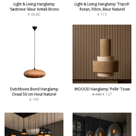
Light & Living Hanglamp
Light & Living Hanglamp 'Tripoli'
'Søstrene' kleur Antiek Brons
Rotan, 50cm, kleur Naturel
€
69,80
€
115
Dutchbone Bond Hanglamp
WOOOD Hanglamp 'Pelle' Touw
Ovaal 50 cm Hout Naturel
€
159
€
127
€
199