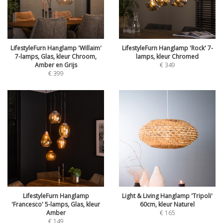
LifestyleFurn Hanglamp 'Willaim'
LifestyleFurn Hanglamp 'Rock' 7-
7-lamps, Glas, kleur Chroom,
lamps, kleur Chromed
Amber en Grijs
€
349
€
399
LifestyleFurn Hanglamp
Light & Living Hanglamp 'Tripoli'
'Francesco' 5-lamps, Glas, kleur
60cm, kleur Naturel
Amber
€
165
€
149