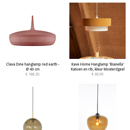
Clava Dine hanglamp red earth -
Kave Home Hanglamp 'Bianella'
Ø 43 cm
Katoen en rib, kleur Mosterdgeel
€
188,30
€
69,99