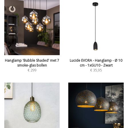
Hanglamp 'Bubble Shaded' met 7
Lucide EVORA - Hanglamp - Ø 10
smoke-glas bollen
cm - 1xGU10 - Zwart
€
299
€
35,95