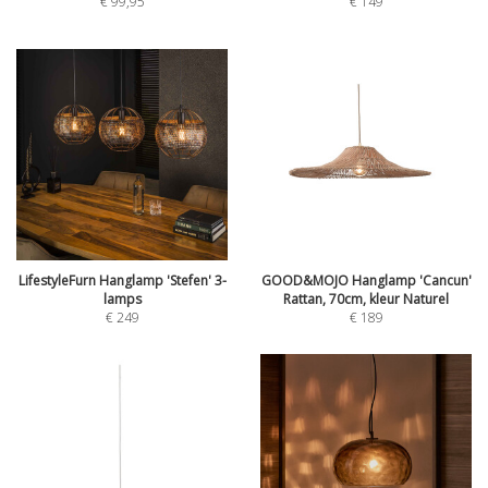
€
99,95
€
149
LifestyleFurn Hanglamp 'Stefen' 3-
GOOD&MOJO Hanglamp 'Cancun'
lamps
Rattan, 70cm, kleur Naturel
€
249
€
189