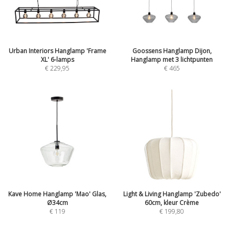
Urban Interiors Hanglamp 'Frame
Goossens Hanglamp Dijon,
XL' 6-lamps
Hanglamp met 3 lichtpunten
€
229,95
€
465
Kave Home Hanglamp 'Mao' Glas,
Light & Living Hanglamp 'Zubedo'
Ø34cm
60cm, kleur Crème
€
119
€
199,80