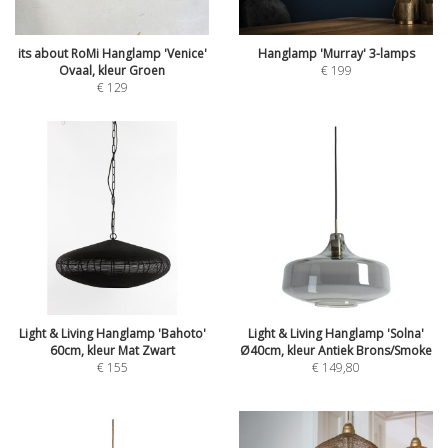
its about RoMi Hanglamp 'Venice'
Hanglamp 'Murray' 3-lamps
Ovaal, kleur Groen
€
199
€
129
Light & Living Hanglamp 'Bahoto'
Light & Living Hanglamp 'Solna'
60cm, kleur Mat Zwart
Ø40cm, kleur Antiek Brons/Smoke
€
155
€
149,80