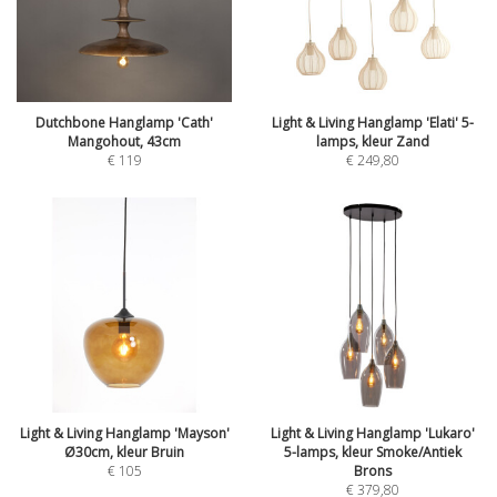
Dutchbone Hanglamp 'Cath'
Light & Living Hanglamp 'Elati' 5-
Mangohout, 43cm
lamps, kleur Zand
€
119
€
249,80
Light & Living Hanglamp 'Mayson'
Light & Living Hanglamp 'Lukaro'
Ø30cm, kleur Bruin
5-lamps, kleur Smoke/Antiek
€
105
Brons
€
379,80