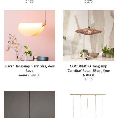
€
139
€
279
Zuiver Hanglamp 'Rani' Glas, kleur
GOOD&MOJO Hanglamp
Roze
'Zanzibar' Rotan, 55cm, kleur
€
599
€
299,50
Naturel
€
119