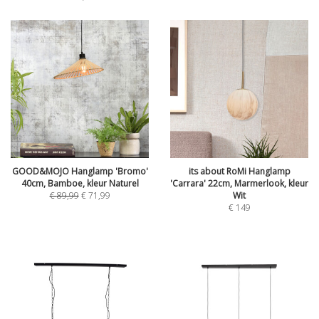
GOOD&MOJO Hanglamp 'Bromo'
its about RoMi Hanglamp
40cm, Bamboe, kleur Naturel
'Carrara' 22cm, Marmerlook, kleur
€
89,99
€
71,99
Wit
€
149