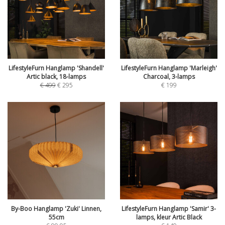
LifestyleFurn Hanglamp 'Shandell'
LifestyleFurn Hanglamp 'Marleigh'
Artic black, 18-lamps
Charcoal, 3-lamps
€
499
€
295
€
199
By-Boo Hanglamp 'Zuki' Linnen,
LifestyleFurn Hanglamp 'Samir' 3-
55cm
lamps, kleur Artic Black