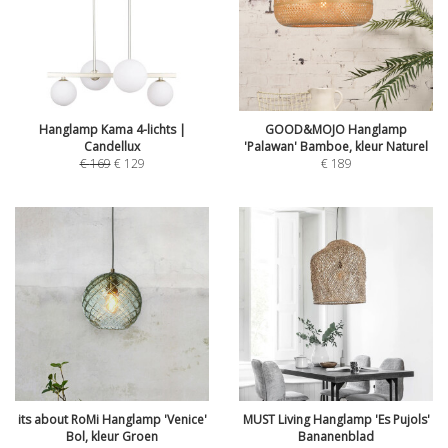
Hanglamp Kama 4-lichts |
GOOD&MOJO Hanglamp
Candellux
'Palawan' Bamboe, kleur Naturel
€
169
€
129
€
189
its about RoMi Hanglamp 'Venice'
MUST Living Hanglamp 'Es Pujols'
Bol, kleur Groen
Bananenblad