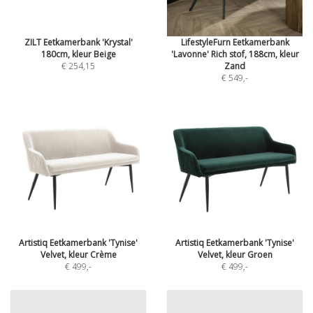
ZILT Eetkamerbank 'Krystal'
LifestyleFurn Eetkamerbank
180cm, kleur Beige
'Lavonne' Rich stof, 188cm, kleur
€ 254,15
Zand
€ 549
,-
Artistiq Eetkamerbank 'Tynise'
Artistiq Eetkamerbank 'Tynise'
Velvet, kleur Crème
Velvet, kleur Groen
€ 499
,-
€ 499
,-