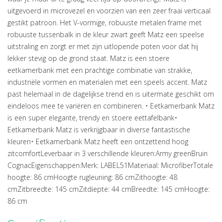
uitgevoerd in microvezel en voorzien van een zeer fraai verticaal
gestikt patroon. Het V-vormige, robuuste metalen frame met
robuuste tussenbalk in de kleur zwart geeft Matz een speelse
uitstraling en zorgt er met zijn uitlopende poten voor dat hij
lekker stevig op de grond staat. Matz is een stoere
eetkamerbank met een prachtige combinatie van strakke,
industriële vormen en materialen met een speels accent. Matz
past helemaal in de dagelijkse trend en is uitermate geschikt om
eindeloos mee te variëren en combineren. • Eetkamerbank Matz
is een super elegante, trendy en stoere eettafelbank•
Eetkamerbank Matz is verkrijgbaar in diverse fantastische
kleuren• Eetkamerbank Matz heeft een ontzettend hoog
zitcomfortLeverbaar in 3 verschillende kleuren:Army greenBruin
CognacEigenschappen:Merk: LABEL51Materiaal: MicrofiberTotale
hoogte: 86 cmHoogte rugleuning: 86 cmZithoogte: 48
cmZitbreedte: 145 cmZitdiepte: 44 cmBreedte: 145 cmHoogte:
86 cm