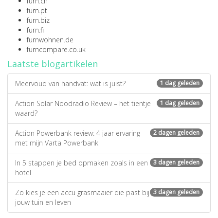
furn.ch
furn.pt
furn.biz
furn.fi
furnwohnen.de
furncompare.co.uk
Laatste blogartikelen
Meervoud van handvat: wat is juist?
1 dag geleden
Action Solar Noodradio Review – het tientje
1 dag geleden
waard?
Action Powerbank review: 4 jaar ervaring
2 dagen geleden
met mijn Varta Powerbank
In 5 stappen je bed opmaken zoals in een
3 dagen geleden
hotel
Zo kies je een accu grasmaaier die past bij
3 dagen geleden
jouw tuin en leven