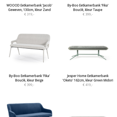
WOOOD Eetkamerbank 'Jacob'
By-Boo Eetkamerbank 'Fika'
Geweven, 130cm, kleur Zand
Bouclé, kleur Taupe
€ 319
,-
€ 399
,-
By-Boo Eetkamerbank 'Fika'
Jesper Home Eetkamerbank
Bouclé, kleur Beige
'Oketo' 162cm, kleur Green Midori
€ 399
,-
€ 419
,-