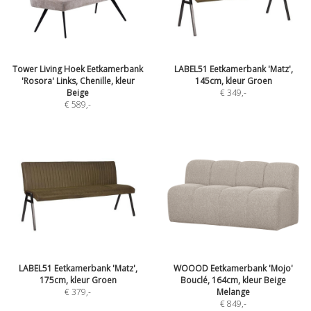
Tower Living Hoek Eetkamerbank
LABEL51 Eetkamerbank 'Matz',
'Rosora' Links, Chenille, kleur
145cm, kleur Groen
Beige
€ 349
,-
€ 589
,-
LABEL51 Eetkamerbank 'Matz',
WOOOD Eetkamerbank 'Mojo'
175cm, kleur Groen
Bouclé, 164cm, kleur Beige
€ 379
,-
Melange
€ 849
,-