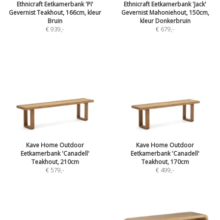
Ethnicraft Eetkamerbank 'PI'
Ethnicraft Eetkamerbank 'Jack'
Gevernist Teakhout, 166cm, kleur
Gevernist Mahoniehout, 150cm,
Bruin
kleur Donkerbruin
€ 939
,-
€ 679
,-
Kave Home Outdoor
Kave Home Outdoor
Eetkamerbank 'Canadell'
Eetkamerbank 'Canadell'
Teakhout, 210cm
Teakhout, 170cm
€ 579
,-
€ 499
,-