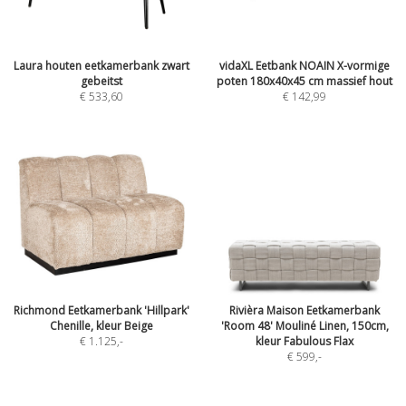
Laura houten eetkamerbank zwart
vidaXL Eetbank NOAIN X-vormige
gebeitst
poten 180x40x45 cm massief hout
€ 533,60
€ 142,99
Richmond Eetkamerbank 'Hillpark'
Rivièra Maison Eetkamerbank
Chenille, kleur Beige
'Room 48' Mouliné Linen, 150cm,
€ 1.125
,-
kleur Fabulous Flax
€ 599
,-