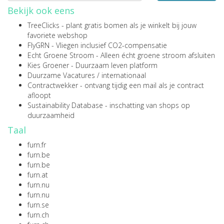
Bekijk ook eens
TreeClicks
- plant gratis bomen als je winkelt bij jouw
favoriete webshop
FlyGRN
- Vliegen inclusief CO2-compensatie
Echt Groene Stroom
- Alleen écht groene stroom afsluiten
Kies Groener
- Duurzaam leven platform
Duurzame Vacatures
/
internationaal
Contractwekker
- ontvang tijdig een mail als je contract
afloopt
Sustainability Database
- inschatting van shops op
duurzaamheid
Taal
furn.fr
furn.be
furn.be
furn.at
furn.nu
furn.nu
furn.se
furn.ch