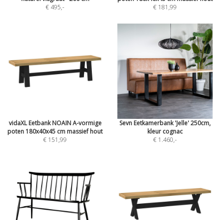
€ 495
,-
€ 181,99
vidaXL Eetbank NOAIN A-vormige
Sevn Eetkamerbank 'Jelle' 250cm,
poten 180x40x45 cm massief hout
kleur cognac
€ 151,99
€ 1.460
,-