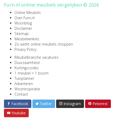
Furn.nl online meubels vergelijken © 2026
Online Meubels
Over Furn.nl
Woonblog
Disclaimer
Sitemap
Meubelwinkels
Zo werkt online meubels shoppen
Privacy Policy
Meubelbranche vacatures
Duurzaamheid
Kortingscodes
1 meubel = 1 boom
Tuinplanner
Adverteren
Wooninspiratie
Contact
Facebook
Twitter
Instagram
Pinterest
Youtube