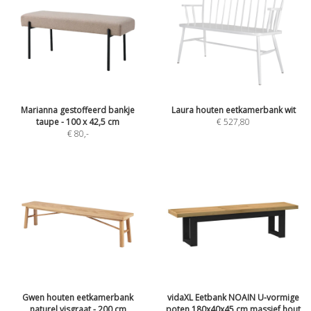
Marianna gestoffeerd bankje
Laura houten eetkamerbank wit
taupe - 100 x 42,5 cm
€ 527,80
€ 80
,-
Gwen houten eetkamerbank
vidaXL Eetbank NOAIN U-vormige
naturel visgraat - 200 cm
poten 180x40x45 cm massief hout