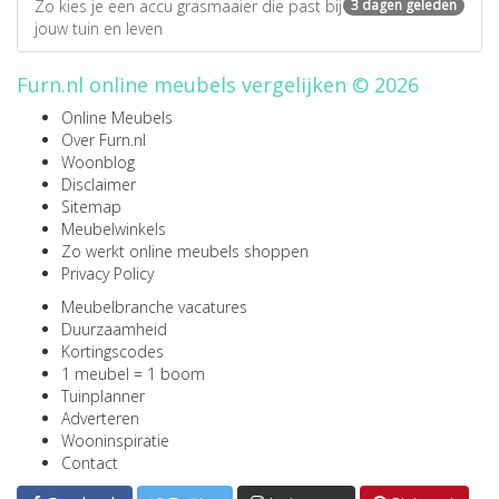
Zo kies je een accu grasmaaier die past bij
3 dagen geleden
jouw tuin en leven
Furn.nl online meubels vergelijken © 2026
Online Meubels
Over Furn.nl
Woonblog
Disclaimer
Sitemap
Meubelwinkels
Zo werkt online meubels shoppen
Privacy Policy
Meubelbranche vacatures
Duurzaamheid
Kortingscodes
1 meubel = 1 boom
Tuinplanner
Adverteren
Wooninspiratie
Contact