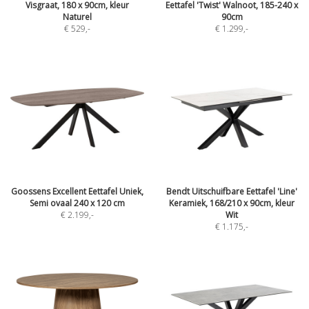
Visgraat, 180 x 90cm, kleur
Eettafel 'Twist' Walnoot, 185-240 x
Naturel
90cm
€ 529
,-
€ 1.299
,-
Goossens Excellent Eettafel Uniek,
Bendt Uitschuifbare Eettafel 'Line'
Semi ovaal 240 x 120 cm
Keramiek, 168/210 x 90cm, kleur
€ 2.199
,-
Wit
€ 1.175
,-