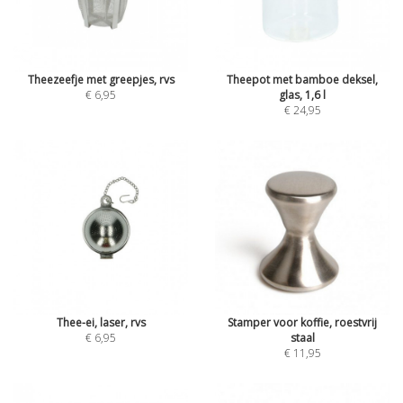
Theezeefje met greepjes, rvs
Theepot met bamboe deksel,
€ 6,95
glas, 1,6 l
€ 24,95
Thee-ei, laser, rvs
Stamper voor koffie, roestvrij
€ 6,95
staal
€ 11,95