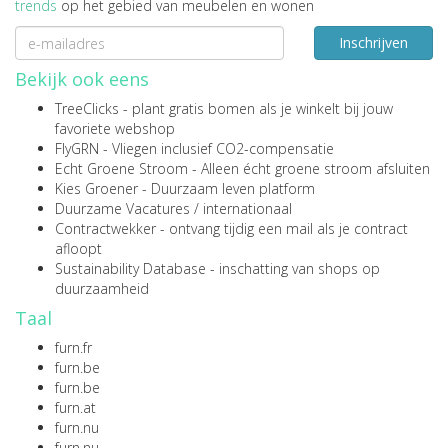
trends
op het gebied van meubelen en wonen
Inschrijven
Bekijk ook eens
TreeClicks
- plant gratis bomen als je winkelt bij jouw
favoriete webshop
FlyGRN
- Vliegen inclusief CO2-compensatie
Echt Groene Stroom
- Alleen écht groene stroom afsluiten
Kies Groener
- Duurzaam leven platform
Duurzame Vacatures
/
internationaal
Contractwekker
- ontvang tijdig een mail als je contract
afloopt
Sustainability Database
- inschatting van shops op
duurzaamheid
Taal
furn.fr
furn.be
furn.be
furn.at
furn.nu
furn.nu