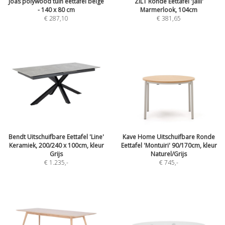
Joas polywood tuin eettafel beige
ZILT Ronde Eettafel 'Jalil'
- 140 x 80 cm
Marmerlook, 104cm
€ 287,10
€ 381,65
Bendt Uitschuifbare Eettafel 'Line'
Kave Home Uitschuifbare Ronde
Keramiek, 200/240 x 100cm, kleur
Eettafel 'Montuiri' 90/170cm, kleur
Grijs
Naturel/Grijs
€ 1.235
,-
€ 745
,-