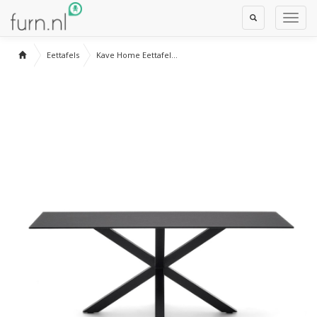
Toggle
Toggl
Search
Navig
Eettafels
Kave Home Eettafel...