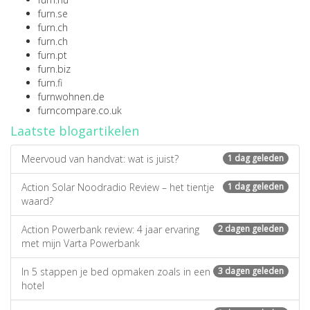
furn.se
furn.ch
furn.ch
furn.pt
furn.biz
furn.fi
furnwohnen.de
furncompare.co.uk
Laatste blogartikelen
Meervoud van handvat: wat is juist?
1 dag geleden
Action Solar Noodradio Review – het tientje
1 dag geleden
waard?
Action Powerbank review: 4 jaar ervaring
2 dagen geleden
met mijn Varta Powerbank
In 5 stappen je bed opmaken zoals in een
3 dagen geleden
hotel