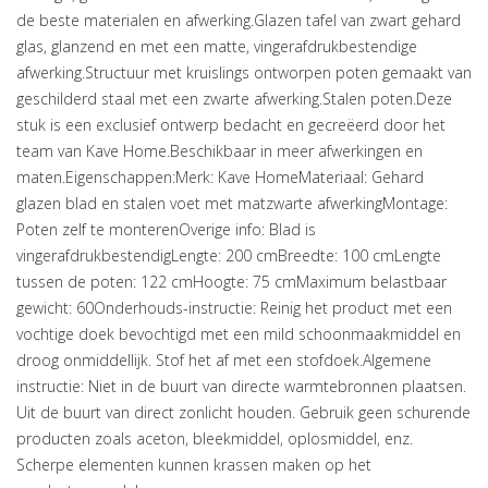
de beste materialen en afwerking.Glazen tafel van zwart gehard
glas, glanzend en met een matte, vingerafdrukbestendige
afwerking.Structuur met kruislings ontworpen poten gemaakt van
geschilderd staal met een zwarte afwerking.Stalen poten.Deze
stuk is een exclusief ontwerp bedacht en gecreëerd door het
team van Kave Home.Beschikbaar in meer afwerkingen en
maten.Eigenschappen:Merk: Kave HomeMateriaal: Gehard
glazen blad en stalen voet met matzwarte afwerkingMontage:
Poten zelf te monterenOverige info: Blad is
vingerafdrukbestendigLengte: 200 cmBreedte: 100 cmLengte
tussen de poten: 122 cmHoogte: 75 cmMaximum belastbaar
gewicht: 60Onderhouds-instructie: Reinig het product met een
vochtige doek bevochtigd met een mild schoonmaakmiddel en
droog onmiddellijk. Stof het af met een stofdoek.Algemene
instructie: Niet in de buurt van directe warmtebronnen plaatsen.
Uit de buurt van direct zonlicht houden. Gebruik geen schurende
producten zoals aceton, bleekmiddel, oplosmiddel, enz.
Scherpe elementen kunnen krassen maken op het