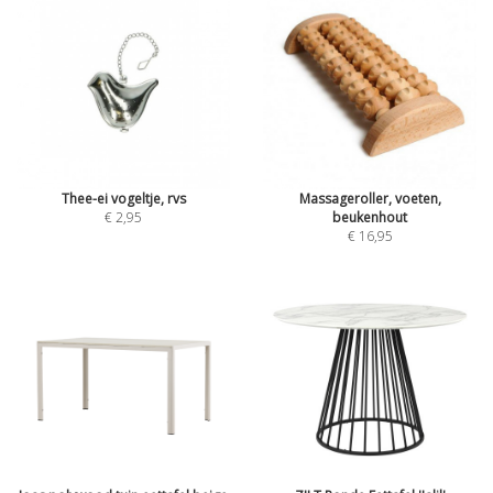
Thee-ei vogeltje, rvs
Massageroller, voeten,
€ 2,95
beukenhout
€ 16,95