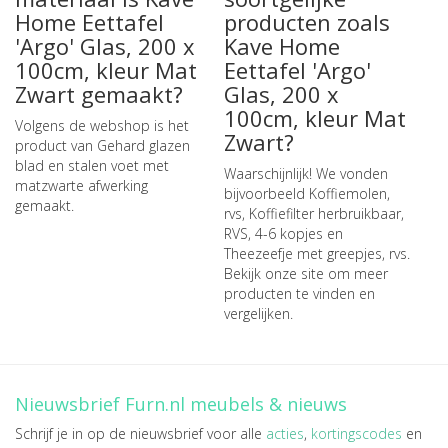
Home Eettafel
producten zoals
'Argo' Glas, 200 x
Kave Home
100cm, kleur Mat
Eettafel 'Argo'
Zwart gemaakt?
Glas, 200 x
100cm, kleur Mat
Volgens de webshop is het
Zwart?
product van Gehard glazen
blad en stalen voet met
Waarschijnlijk! We vonden
matzwarte afwerking
bijvoorbeeld
Koffiemolen,
gemaakt.
rvs
,
Koffiefilter herbruikbaar,
RVS, 4-6 kopjes
en
Theezeefje met greepjes, rvs
.
Bekijk onze site om meer
producten te vinden en
vergelijken.
Nieuwsbrief Furn.nl meubels & nieuws
Schrijf je in op de nieuwsbrief voor alle
acties
,
kortingscodes
en