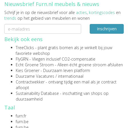
Nieuwsbrief Furn.nl meubels & nieuws
Schrijf je in op de nieuwsbrief voor alle
acties
,
kortingscodes
en
trends
op het gebied van meubelen en wonen
Inschrijven
Bekijk ook eens
TreeClicks
- plant gratis bomen als je winkelt bij jouw
favoriete webshop
FlyGRN
- Vliegen inclusief CO2-compensatie
Echt Groene Stroom
- Alleen écht groene stroom afsluiten
Kies Groener
- Duurzaam leven platform
Duurzame Vacatures
/
internationaal
Contractwekker
- ontvang tijdig een mail als je contract
afloopt
Sustainability Database
- inschatting van shops op
duurzaamheid
Taal
furn.fr
furn.be
furn.be