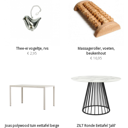
Thee-ei vogeltje, rvs
Massageroller, voeten,
€ 2,95
beukenhout
€ 16,95
Joas polywood tuin eettafel beige
ZILT Ronde Eettafel 'Jalil'