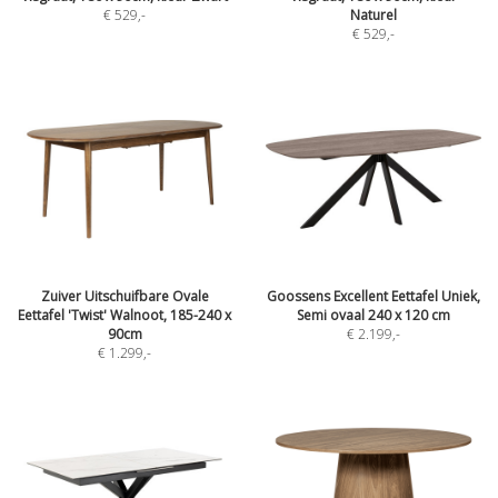
€ 529
,-
Naturel
€ 529
,-
Zuiver Uitschuifbare Ovale
Goossens Excellent Eettafel Uniek,
Eettafel 'Twist' Walnoot, 185-240 x
Semi ovaal 240 x 120 cm
90cm
€ 2.199
,-
€ 1.299
,-