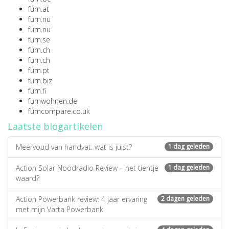
furn.at
furn.nu
furn.nu
furn.se
furn.ch
furn.ch
furn.pt
furn.biz
furn.fi
furnwohnen.de
furncompare.co.uk
Laatste blogartikelen
Meervoud van handvat: wat is juist?
1 dag geleden
Action Solar Noodradio Review – het tientje
1 dag geleden
waard?
Action Powerbank review: 4 jaar ervaring
2 dagen geleden
met mijn Varta Powerbank