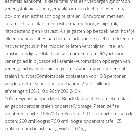
eettafels aankomt, is deze tafel met een verborgen synchroon
verlengstuk niet alleen gemaakt om zijn doel te dienen, maar
ook om een esthetisch oog te strelen. Ontworpen met een
keramisch tafelblad in een witte marmerlook, is hij strak,
hittebestendig en krasvast. Als je gasten op bezoek hebt, hoef je
alleen maar zachtjes aan het uiteinde van de tafel te trekken om
het verlengstuk in het midden te laten verschijnen.Hitte- en
krasbestendig tafelblad van wit marmerkeramiekSynchroon
verlengblad in bijpassend keramiekAutomatisch opbergen van
verlengblad wanneer niet in gebruikZwart ruw gepoedercoat
stalen kruisvoetComfortabele zitplaatsen voor 6/8 personen
zonder/met uitschuifbladLeverbaar in 2 verschillende
afmetingen:168-210 x 90cm200-240 x
100cmEigenschappen:Merk: BendtMateriaal: Keramieken blad
en gepoedercoat stalen onderstelMontage: Poten zelf te
monterenLengte: 168/210 cmBreedte: 90.0 cmLengte tussen de
poten: 200 cmHoogte: 76.0 cmHoogte onderkant tafel: 65
cmMaximum belastbaar gewicht: 100 kg