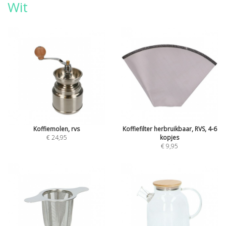
Wit
Koffiemolen, rvs
Koffiefilter herbruikbaar, RVS, 4-6
€ 24,95
kopjes
€ 9,95