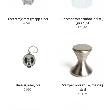
Theezeefje met greepjes, rvs
Theepot met bamboe deksel,
€ 6,95
glas, 1,6 l
€ 24,95
Thee-ei, laser, rvs
Stamper voor koffie, roestvrij
€ 6,95
staal
€ 11,95