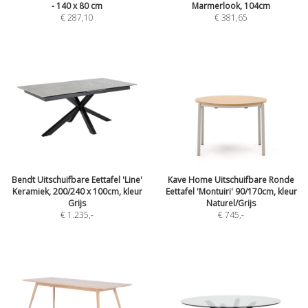
- 140 x 80 cm
Marmerlook, 104cm
€ 287,10
€ 381,65
Bendt Uitschuifbare Eettafel 'Line'
Kave Home Uitschuifbare Ronde
Keramiek, 200/240 x 100cm, kleur
Eettafel 'Montuiri' 90/170cm, kleur
Grijs
Naturel/Grijs
€ 1.235
,-
€ 745
,-