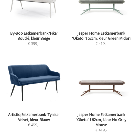
By-Boo Eetkamerbank 'Fika'
Jesper Home Eetkamerbank
Bouclé, kleur Beige
'Oketo' 162cm, kleur Green Midori
€ 399
,-
€ 419
,-
Artistiq Eetkamerbank 'Tynise'
Jesper Home Eetkamerbank
Velvet, kleur Blauw
'Oketo' 162cm, kleur No Grey
€ 499
,-
Mouse
€ 419
,-