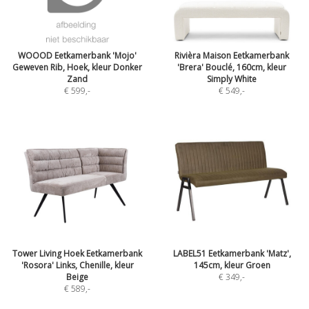
WOOOD Eetkamerbank 'Mojo'
Rivièra Maison Eetkamerbank
Geweven Rib, Hoek, kleur Donker
'Brera' Bouclé, 160cm, kleur
Zand
Simply White
€ 599
,-
€ 549
,-
Tower Living Hoek Eetkamerbank
LABEL51 Eetkamerbank 'Matz',
'Rosora' Links, Chenille, kleur
145cm, kleur Groen
Beige
€ 349
,-
€ 589
,-