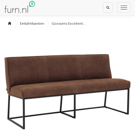
Toggle
Toggl
Search
Navig
Eettafelbanken
Goossens Excellent...