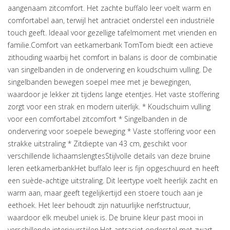
aangenaam zitcomfort. Het zachte buffalo leer voelt warm en
comfortabel aan, terwijl het antraciet onderstel een industriële
touch geeft. Ideaal voor gezellige tafelmoment met vrienden en
familie.Comfort van eetkamerbank TomTom biedt een actieve
zithouding waarbij het comfort in balans is door de combinatie
van singelbanden in de ondervering en koudschuim vulling. De
singelbanden bewegen soepel mee met je bewegingen,
waardoor je lekker zit tijdens lange etentjes. Het vaste stoffering
zorgt voor een strak en modern uiterlijk. * Koudschuim vulling
voor een comfortabel zitcomfort * Singelbanden in de
ondervering voor soepele beweging * Vaste stoffering voor een
strakke uitstraling * Zitdiepte van 43 cm, geschikt voor
verschillende lichaamslengtesStijlvolle details van deze bruine
leren eetkamerbankHet buffalo leer is fijn opgeschuurd en heeft
een suède-achtige uitstraling. Dit leertype voelt heerlijk zacht en
warm aan, maar geeft tegelijkertijd een stoere touch aan je
eethoek. Het leer behoudt zijn natuurlijke nerfstructuur,
waardoor elk meubel uniek is. De bruine kleur past mooi in
verschillende interieurstijlen.Het antraciet onderstel met zwart