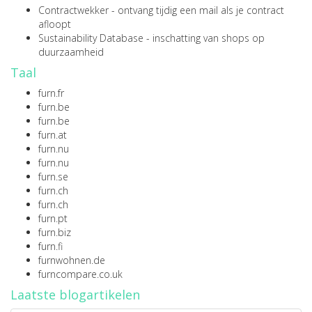
Contractwekker
- ontvang tijdig een mail als je contract
afloopt
Sustainability Database
- inschatting van shops op
duurzaamheid
Taal
furn.fr
furn.be
furn.be
furn.at
furn.nu
furn.nu
furn.se
furn.ch
furn.ch
furn.pt
furn.biz
furn.fi
furnwohnen.de
furncompare.co.uk
Laatste blogartikelen