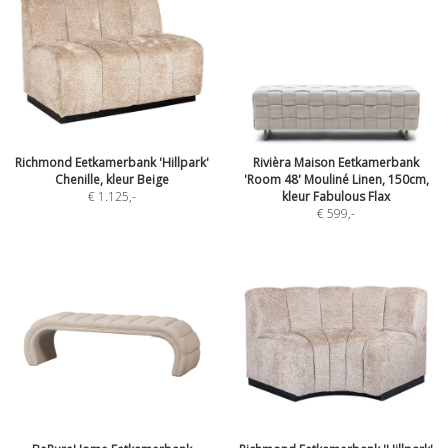
Richmond Eetkamerbank 'Hillpark'
Rivièra Maison Eetkamerbank
Chenille, kleur Beige
'Room 48' Mouliné Linen, 150cm,
€ 1.125
,-
kleur Fabulous Flax
€ 599
,-