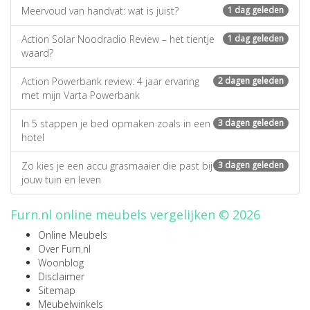
Meervoud van handvat: wat is juist?
1 dag geleden
Action Solar Noodradio Review – het tientje
1 dag geleden
waard?
Action Powerbank review: 4 jaar ervaring
2 dagen geleden
met mijn Varta Powerbank
In 5 stappen je bed opmaken zoals in een
3 dagen geleden
hotel
Zo kies je een accu grasmaaier die past bij
3 dagen geleden
jouw tuin en leven
Furn.nl online meubels vergelijken © 2026
Online Meubels
Over Furn.nl
Woonblog
Disclaimer
Sitemap
Meubelwinkels