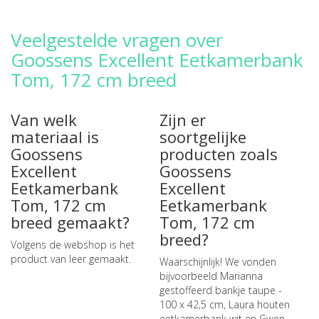
Veelgestelde vragen over
Goossens Excellent Eetkamerbank
Tom, 172 cm breed
Van welk
Zijn er
materiaal is
soortgelijke
Goossens
producten zoals
Excellent
Goossens
Eetkamerbank
Excellent
Tom, 172 cm
Eetkamerbank
breed gemaakt?
Tom, 172 cm
breed?
Volgens de webshop is het
product van leer gemaakt.
Waarschijnlijk! We vonden
bijvoorbeeld
Marianna
gestoffeerd bankje taupe -
100 x 42,5 cm
,
Laura houten
eetkamerbank wit
en
Gwen