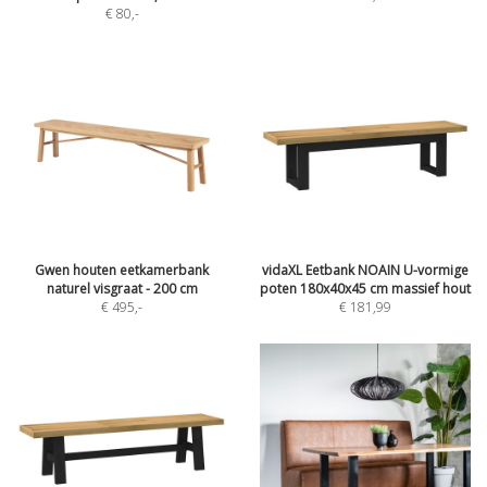
€ 80
,-
Gwen houten eetkamerbank
vidaXL Eetbank NOAIN U-vormige
naturel visgraat - 200 cm
poten 180x40x45 cm massief hout
€ 495
,-
€ 181,99