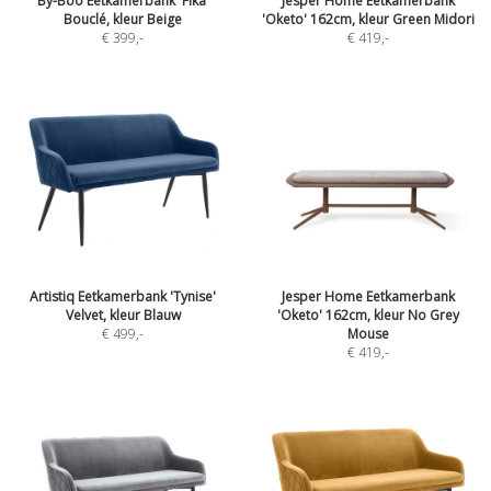
By-Boo Eetkamerbank 'Fika'
Jesper Home Eetkamerbank
Bouclé, kleur Beige
'Oketo' 162cm, kleur Green Midori
€ 399
,-
€ 419
,-
Artistiq Eetkamerbank 'Tynise'
Jesper Home Eetkamerbank
Velvet, kleur Blauw
'Oketo' 162cm, kleur No Grey
€ 499
,-
Mouse
€ 419
,-