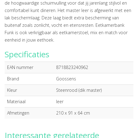
de hoogwaardige schuimvulling voor dat jij jarenlang stijlvol en
comfortabel kunt dineren. Het master leer is afgewerkt met een
lak beschermlaag. Deze laag biedt extra bescherming van
buitenaf zoals zonlicht, vocht en etensresten. Eetkamerbank
Funk is ook verkrijgbaar als eetkamerstoel, mix en match voor
eenheid in jouw eethoek.
Specificaties
EAN nummer
8718823240962
Brand
Goossens
Kleur
Steenrood (dik master)
Materiaal
leer
Afmetingen
210 x 91 x 64 cm
Interessante gerelateerde