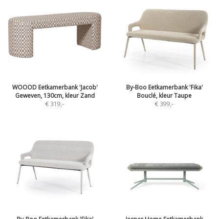
WOOOD Eetkamerbank 'Jacob'
By-Boo Eetkamerbank 'Fika'
Geweven, 130cm, kleur Zand
Bouclé, kleur Taupe
€ 319
,-
€ 399
,-