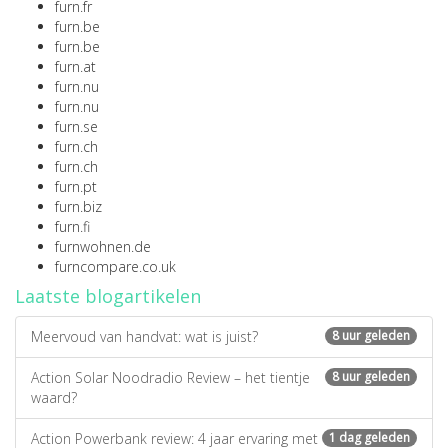
furn.fr
furn.be
furn.be
furn.at
furn.nu
furn.nu
furn.se
furn.ch
furn.ch
furn.pt
furn.biz
furn.fi
furnwohnen.de
furncompare.co.uk
Laatste blogartikelen
Meervoud van handvat: wat is juist?
8 uur geleden
Action Solar Noodradio Review – het tientje
8 uur geleden
waard?
Action Powerbank review: 4 jaar ervaring met
1 dag geleden