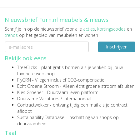
Nieuwsbrief Furn.nl meubels & nieuws
Schrijf je in op de nieuwsbrief voor alle
acties
,
kortingscodes
en
trends
op het gebied van meubelen en wonen
Inschrijven
Bekijk ook eens
TreeClicks
- plant gratis bomen als je winkelt bij jouw
favoriete webshop
FlyGRN
- Vliegen inclusief CO2-compensatie
Echt Groene Stroom
- Alleen écht groene stroom afsluiten
Kies Groener
- Duurzaam leven platform
Duurzame Vacatures
/
internationaal
Contractwekker
- ontvang tijdig een mail als je contract
afloopt
Sustainability Database
- inschatting van shops op
duurzaamheid
Taal