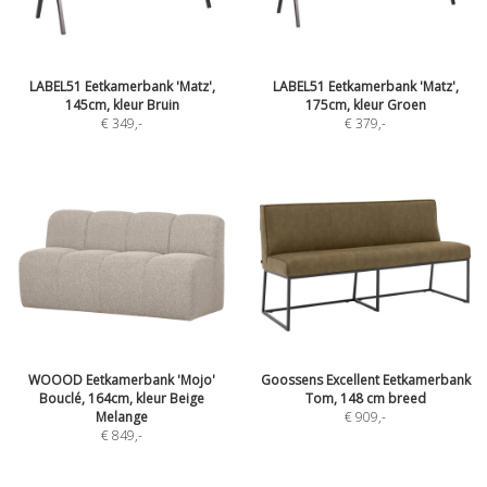
LABEL51 Eetkamerbank 'Matz',
LABEL51 Eetkamerbank 'Matz',
145cm, kleur Bruin
175cm, kleur Groen
€ 349
,-
€ 379
,-
WOOOD Eetkamerbank 'Mojo'
Goossens Excellent Eetkamerbank
Bouclé, 164cm, kleur Beige
Tom, 148 cm breed
Melange
€ 909
,-
€ 849
,-