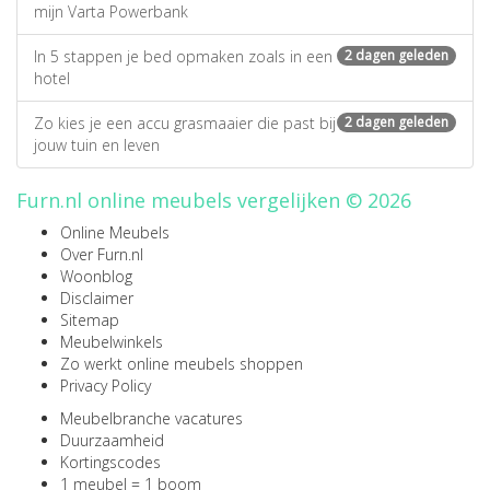
mijn Varta Powerbank
In 5 stappen je bed opmaken zoals in een
2 dagen geleden
hotel
Zo kies je een accu grasmaaier die past bij
2 dagen geleden
jouw tuin en leven
Furn.nl online meubels vergelijken © 2026
Online Meubels
Over Furn.nl
Woonblog
Disclaimer
Sitemap
Meubelwinkels
Zo werkt online meubels shoppen
Privacy Policy
Meubelbranche vacatures
Duurzaamheid
Kortingscodes
1 meubel = 1 boom