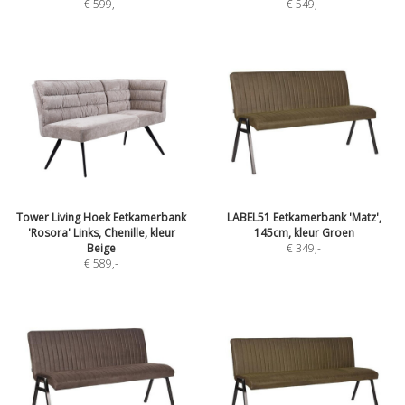
€ 599
,-
€ 549
,-
Tower Living Hoek Eetkamerbank
LABEL51 Eetkamerbank 'Matz',
'Rosora' Links, Chenille, kleur
145cm, kleur Groen
Beige
€ 349
,-
€ 589
,-