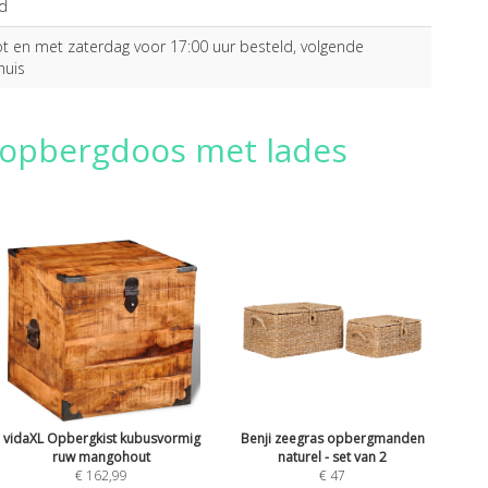
d
 en met zaterdag voor 17:00 uur besteld, volgende
huis
 opbergdoos met lades
vidaXL Opbergkist kubusvormig
Benji zeegras opbergmanden
ruw mangohout
naturel - set van 2
€ 162,99
€ 47