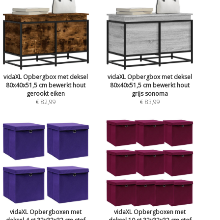
vidaXL Opbergbox met deksel
vidaXL Opbergbox met deksel
80x40x51,5 cm bewerkt hout
80x40x51,5 cm bewerkt hout
gerookt eiken
grijs sonoma
€ 82,99
€ 83,99
vidaXL Opbergboxen met
vidaXL Opbergboxen met