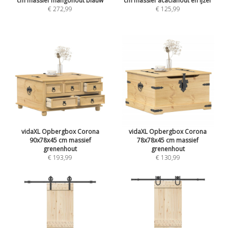
cm massief mangohout blauw
cm massief acaciahout en ijzer
€ 272,99
€ 125,99
vidaXL Opbergbox Corona
vidaXL Opbergbox Corona
90x78x45 cm massief
78x78x45 cm massief
grenenhout
grenenhout
€ 193,99
€ 130,99