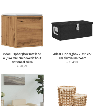
vidaXL Opbergbox met lade
vidaXL Opbergbox 70x31x27
40,5x40x40 cm bewerkt hout
cm aluminium zwart
artisanaal eiken
€ 154,99
€ 90,99