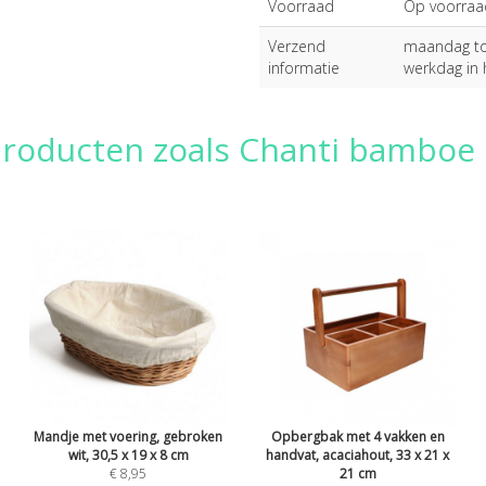
Voorraad
Op voorraa
Verzend
maandag tot
informatie
werkdag in 
 producten zoals Chanti bamboe
Mandje met voering, gebroken
Opbergbak met 4 vakken en
wit, 30,5 x 19 x 8 cm
handvat, acaciahout, 33 x 21 x
€ 8,95
21 cm