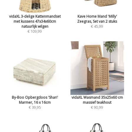
vidaXL 3-delige Kattenmandset
Kave Home Mand 'Milly'
met kussens 47x34x60cm
Zeegras, Set van 2 stuks
natuurlijk wilgen
€ 45,99
€ 109,99
By-Boo Opbergdoos 'Shari'
vidaXL Wasmand 35x25x60 cm
Marmer, 16 x 16cm
massief teakhout
€ 39,95
€ 90,99