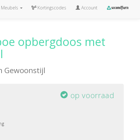
Meubels
Kortingscodes
Account
boe opbergdoos met
l
an
Gewoonstijl
op voorraad
ng