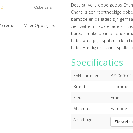
Deze stijlvolle opbergdoos Chan
el
Opbergers
Chanti is een rechthoekige opb
bamboe en de lades zijn gemaakt
/ creme
Meer Opbergers
zien wat er in iedere lade zit. 
bureau, make-up in de badkamer 
lades waar je je spullen in ka
lades Handig om kleine spullen
Specificaties
EAN nummer
872060464
Brand
Lisomme
Kleur
Bruin
Materiaal
Bamboe
Afmetingen
Zie websi