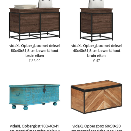
vidaXL Opbergbox met deksel
vidaXL Opbergbox met deksel
80x40x51,5 cm bewerkt hout
40x40x51,5 cm bewerkt hout
bruin eiken
bruin eiken
€ 83,99
€ 47
vidaXL Opbergkist 100x40x41
vidaXL Opbergbox 60x30x30