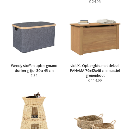
€ 24,95
Wendy stoffen opbergmand
vidaXL Opbergkist met deksel
donkergrijs - 30 x 45 cm
PANAMA 79x42x46 cm massief
€ 32
grenenhout
€ 114,99