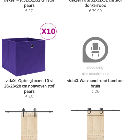
deksel 4 st 32x32x32 cm stof
deksel 10 st 32x32x32 cm stof
paars
donkerrood
€ 37
€ 79,99
vidaXL Opbergboxen 10 st
vidaXL Wasmand rond bamboe
28x28x28 cm nonwoven stof
bruin
paars
€ 26
€ 48