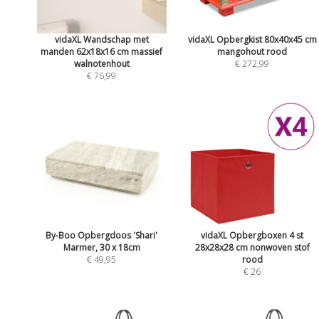
vidaXL Wandschap met
vidaXL Opbergkist 80x40x45 cm
manden 62x18x16 cm massief
mangohout rood
walnotenhout
€ 272,99
€ 76,99
By-Boo Opbergdoos 'Shari'
vidaXL Opbergboxen 4 st
Marmer, 30 x 18cm
28x28x28 cm nonwoven stof
€ 49,95
rood
€ 26