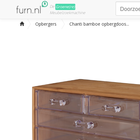
De
Groene(re)
Meubelzoekmachine
Opbergers
Chanti bamboe opbergdoos...