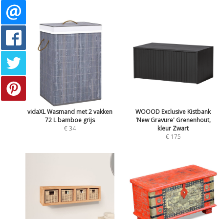
vidaXL Wasmand met 2 vakken
WOOOD Exclusive Kistbank
72 L bamboe grijs
'New Gravure' Grenenhout,
€ 34
kleur Zwart
€ 175