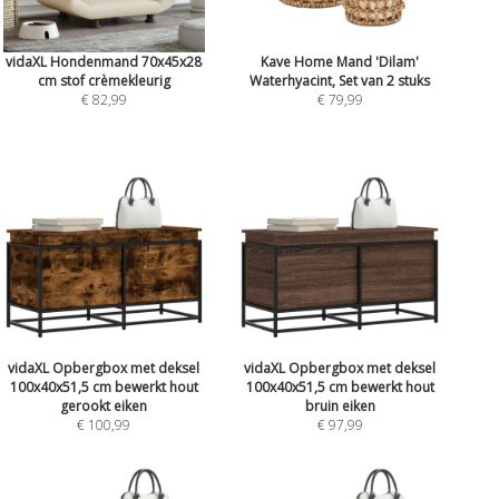
vidaXL Hondenmand 70x45x28
Kave Home Mand 'Dilam'
cm stof crèmekleurig
Waterhyacint, Set van 2 stuks
€ 82,99
€ 79,99
vidaXL Opbergbox met deksel
vidaXL Opbergbox met deksel
100x40x51,5 cm bewerkt hout
100x40x51,5 cm bewerkt hout
gerookt eiken
bruin eiken
€ 100,99
€ 97,99