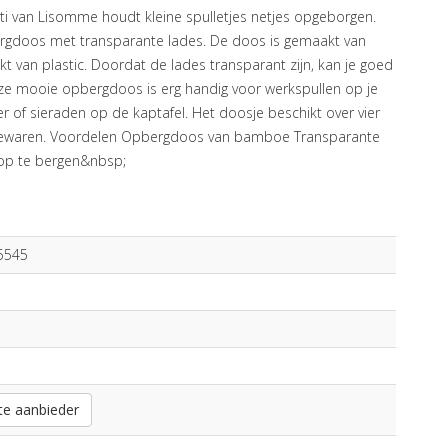
ti van Lisomme houdt kleine spulletjes netjes opgeborgen.
ergdoos met transparante lades. De doos is gemaakt van
 van plastic. Doordat de lades transparant zijn, kan je goed
Deze mooie opbergdoos is erg handig voor werkspullen op je
of sieraden op de kaptafel. Het doosje beschikt over vier
n bewaren. Voordelen Opbergdoos van bamboe Transparante
 op te bergen&nbsp;
5545
te aanbieder