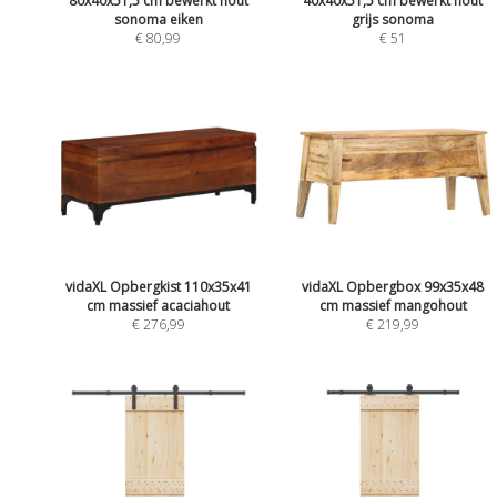
80x40x51,5 cm bewerkt hout
40x40x51,5 cm bewerkt hout
sonoma eiken
grijs sonoma
€ 80,99
€ 51
vidaXL Opbergkist 110x35x41
vidaXL Opbergbox 99x35x48
cm massief acaciahout
cm massief mangohout
€ 276,99
€ 219,99