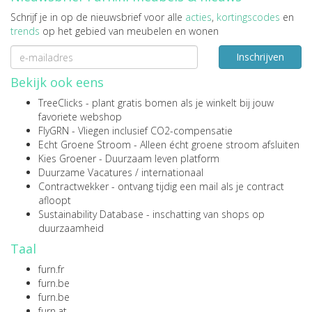
Schrijf je in op de nieuwsbrief voor alle
acties
,
kortingscodes
en
trends
op het gebied van meubelen en wonen
Inschrijven
Bekijk ook eens
TreeClicks
- plant gratis bomen als je winkelt bij jouw
favoriete webshop
FlyGRN
- Vliegen inclusief CO2-compensatie
Echt Groene Stroom
- Alleen écht groene stroom afsluiten
Kies Groener
- Duurzaam leven platform
Duurzame Vacatures
/
internationaal
Contractwekker
- ontvang tijdig een mail als je contract
afloopt
Sustainability Database
- inschatting van shops op
duurzaamheid
Taal
furn.fr
furn.be
furn.be
furn.at