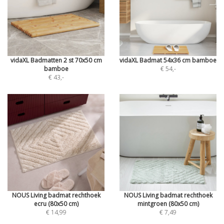
vidaXL Badmatten 2 st 70x50 cm
vidaXL Badmat 54x36 cm bamboe
bamboe
€ 54
,-
€ 43
,-
NOUS Living badmat rechthoek
NOUS Living badmat rechthoek
ecru (80x50 cm)
mintgroen (80x50 cm)
€ 14,99
€ 7,49