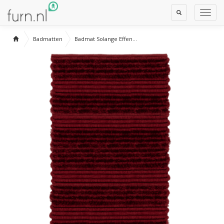
Toggle
Toggl
Search
Navig
Badmatten
Badmat Solange Effen...