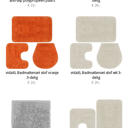
anti-slip polypropeen paars
delig
€ 33
,-
€ 28
,-
vidaXL Badmattenset stof oranje
vidaXL Badmattenset stof wit 3-
3-delig
delig
€ 26
,-
€ 29
,-