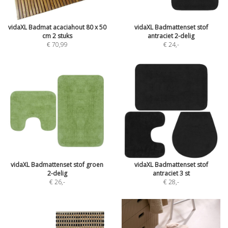
vidaXL Badmat acaciahout 80 x 50
vidaXL Badmattenset stof
cm 2 stuks
antraciet 2-delig
€ 70,99
€ 24
,-
vidaXL Badmattenset stof groen
vidaXL Badmattenset stof
2-delig
antraciet 3 st
€ 26
,-
€ 28
,-