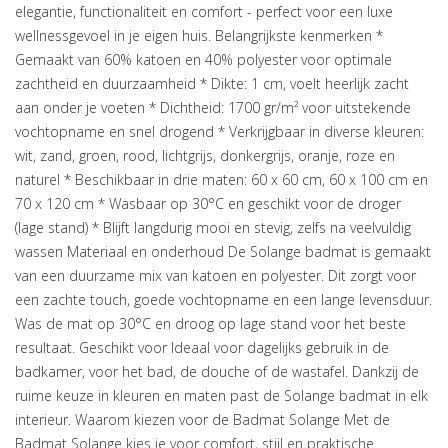
elegantie, functionaliteit en comfort - perfect voor een luxe
wellnessgevoel in je eigen huis. Belangrijkste kenmerken *
Gemaakt van 60% katoen en 40% polyester voor optimale
zachtheid en duurzaamheid * Dikte: 1 cm, voelt heerlijk zacht
aan onder je voeten * Dichtheid: 1700 gr/m² voor uitstekende
vochtopname en snel drogend * Verkrijgbaar in diverse kleuren:
wit, zand, groen, rood, lichtgrijs, donkergrijs, oranje, roze en
naturel * Beschikbaar in drie maten: 60 x 60 cm, 60 x 100 cm en
70 x 120 cm * Wasbaar op 30°C en geschikt voor de droger
(lage stand) * Blijft langdurig mooi en stevig, zelfs na veelvuldig
wassen Materiaal en onderhoud De Solange badmat is gemaakt
van een duurzame mix van katoen en polyester. Dit zorgt voor
een zachte touch, goede vochtopname en een lange levensduur.
Was de mat op 30°C en droog op lage stand voor het beste
resultaat. Geschikt voor Ideaal voor dagelijks gebruik in de
badkamer, voor het bad, de douche of de wastafel. Dankzij de
ruime keuze in kleuren en maten past de Solange badmat in elk
interieur. Waarom kiezen voor de Badmat Solange Met de
Badmat Solange kies je voor comfort, stijl en praktische