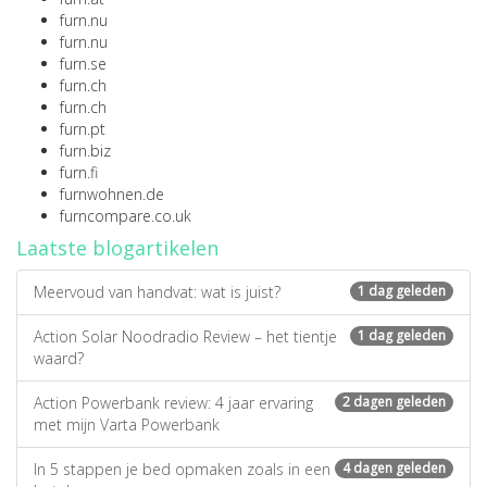
furn.nu
furn.nu
furn.se
furn.ch
furn.ch
furn.pt
furn.biz
furn.fi
furnwohnen.de
furncompare.co.uk
Laatste blogartikelen
Meervoud van handvat: wat is juist?
1 dag geleden
Action Solar Noodradio Review – het tientje
1 dag geleden
waard?
Action Powerbank review: 4 jaar ervaring
2 dagen geleden
met mijn Varta Powerbank
In 5 stappen je bed opmaken zoals in een
4 dagen geleden