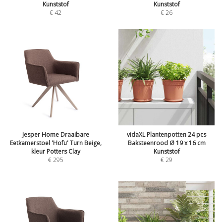
Kunststof
Kunststof
€
42
€
26
Jesper Home Draaibare
vidaXL Plantenpotten 24 pcs
Eetkamerstoel 'Hofu' Turn Beige,
Baksteenrood Ø 19 x 16 cm
kleur Potters Clay
Kunststof
€
295
€
29