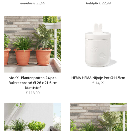
€
27,95
€
23,99
€
29,95
€
22,99
vidaXL Plantenpotten 24 pcs
HEMA HEMA Nijntje Pot Ø11.5cm
Baksteenrood Ø 26 x 21.5 cm
€
14,29
Kunststof
€
118,99