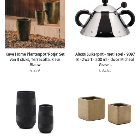
Kave Home Plantenpot 'Rotja' Set
Alessi Suikerpot - met lepel - 9097
van 3 stuks, Terracotta, kleur
B - Zwart - 200 ml - door Micheal
Blauw
Graves
€
279
€
82,85