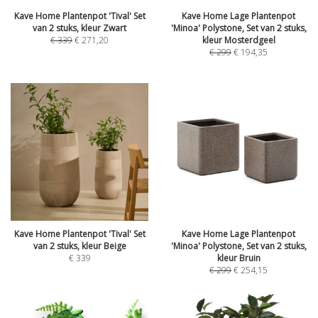
Kave Home Plantenpot 'Tival' Set
Kave Home Lage Plantenpot
van 2 stuks, kleur Zwart
'Minoa' Polystone, Set van 2 stuks,
€
339
€
271,20
kleur Mosterdgeel
€
299
€
194,35
Kave Home Plantenpot 'Tival' Set
Kave Home Lage Plantenpot
van 2 stuks, kleur Beige
'Minoa' Polystone, Set van 2 stuks,
€
339
kleur Bruin
€
299
€
254,15