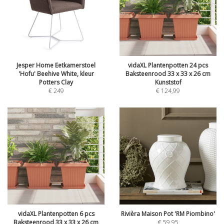
Jesper Home Eetkamerstoel
vidaXL Plantenpotten 24 pcs
'Hofu' Beehive White, kleur
Baksteenrood 33 x 33 x 26 cm
Potters Clay
Kunststof
€
249
€
124,99
vidaXL Plantenpotten 6 pcs
Rivièra Maison Pot 'RM Piombino'
Baksteenrood 33 x 33 x 26 cm
€
59,95