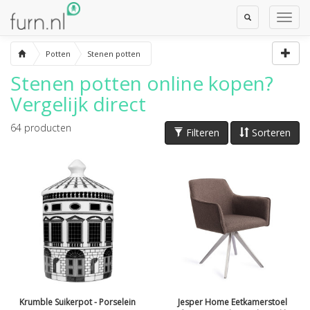
Toggle
Toggl
Search
Navig
Potten
Stenen potten
Stenen potten
online kopen?
Vergelijk direct
64
producten
Filteren
Sorteren
Krumble Suikerpot - Porselein
Jesper Home Eetkamerstoel