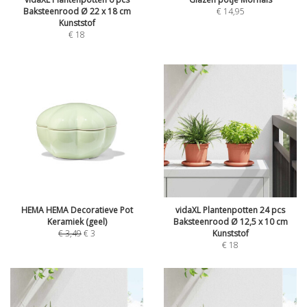
Baksteenrood Ø 22 x 18 cm
€
14,95
Kunststof
€
18
HEMA HEMA Decoratieve Pot
vidaXL Plantenpotten 24 pcs
Keramiek (geel)
Baksteenrood Ø 12,5 x 10 cm
€
3,49
€
3
Kunststof
€
18