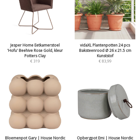
Jesper Home Eetkamerstoel
vidaXL Plantenpotten 24 pcs
'Hofu' Beehive Rose Gold, kleur
Baksteenrood Ø 26 x 21.5 cm
Potters Clay
Kunststof
€
319
€
83,99
Bloemenpot Gary | House Nordic
Opbergpot Emi | House Nordic