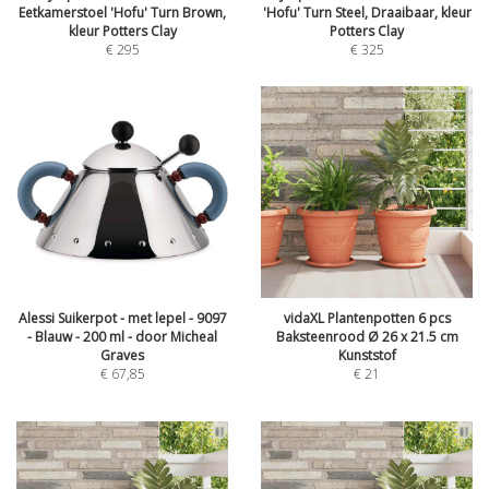
Eetkamerstoel 'Hofu' Turn Brown,
'Hofu' Turn Steel, Draaibaar, kleur
kleur Potters Clay
Potters Clay
€
295
€
325
Alessi Suikerpot - met lepel - 9097
vidaXL Plantenpotten 6 pcs
- Blauw - 200 ml - door Micheal
Baksteenrood Ø 26 x 21.5 cm
Graves
Kunststof
€
67,85
€
21