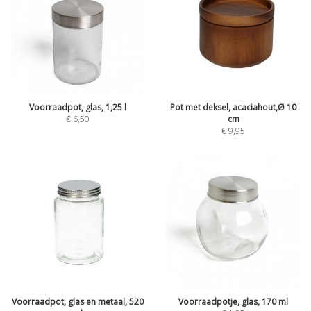
Voorraadpot, glas, 1,25 l
Pot met deksel, acaciahout,Ø 10
€
6,50
cm
€
9,95
Voorraadpot, glas en metaal, 520
Voorraadpotje, glas, 170 ml