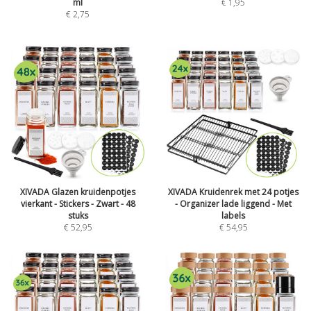
ml
€
1,95
€
2,75
XIVADA Glazen kruidenpotjes
XIVADA Kruidenrek met 24 potjes
vierkant - Stickers - Zwart - 48
- Organizer lade liggend - Met
stuks
labels
€
52,95
€
54,95