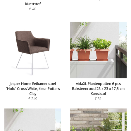
Kunststof
€
40
Jesper Home Eetkamerstoel
vidaXL Plantenpotten 6 pcs
'Hofu' Cross White, kleur Potters
Baksteenrood 23 x 23 x 17,5 cm
Clay
Kunststof
€
249
€
31