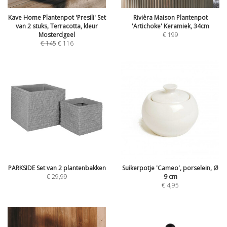
Kave Home Plantenpot 'Presili' Set
Rivièra Maison Plantenpot
van 2 stuks, Terracotta, kleur
'Artichoke' Keramiek, 34cm
Mosterdgeel
€
199
€
145
€
116
PARKSIDE Set van 2 plantenbakken
Suikerpotje 'Cameo', porselein, Ø
€
29,99
9 cm
€
4,95