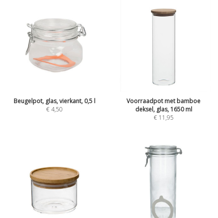
Beugelpot, glas, vierkant, 0,5 l
Voorraadpot met bamboe
€
4,50
deksel, glas, 1650 ml
€
11,95