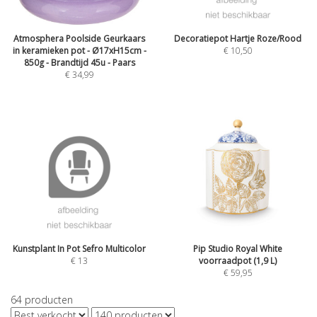
Atmosphera Poolside Geurkaars
Decoratiepot Hartje Roze/Rood
in keramieken pot - Ø17xH15cm -
€
10,50
850g - Brandtijd 45u - Paars
€
34,99
Kunstplant In Pot Sefro Multicolor
Pip Studio Royal White
€
13
voorraadpot (1,9 L)
€
59,95
64
producten