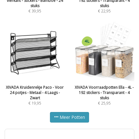
vierkant - Stickers - Bamboe - 24
192 stickers - Transparant - 4
stuks
stuks
€
39,95
€
22,95
XIVADA Kruidenrekje Paco - Voor
XIVADA Voorraadpotten Ella - 4L -
24 potjes - Metaal - 4 Laags -
192 stickers - Transparant - 4
Zwart
stuks
€
19,95
€
25,95
Meer Potten