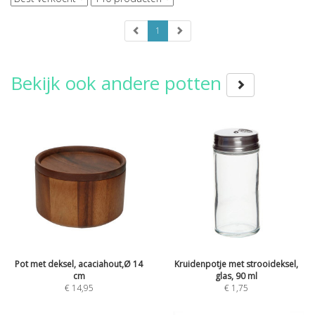
1
Bekijk ook andere potten
Pot met deksel, acaciahout,Ø 14
Kruidenpotje met strooideksel,
cm
glas, 90 ml
€
14,95
€
1,75