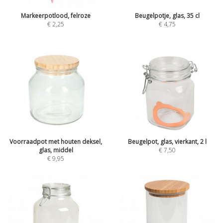
Markeerpotlood, felroze
Beugelpotje, glas, 35 cl
€ 2,25
€ 4,75
Voorraadpot met houten deksel,
Beugelpot, glas, vierkant, 2 l
glas, middel
€ 7,50
€ 9,95