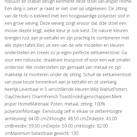
robuust en stabiel design kenmerkt deze stoel van Jesper Home.
Eén ding is zeker: je raakt er niet snel op uitgekeken. De zitting
van de Hofu is bekleed met een hoogwaardige polyester stof in
een grove weving. Deze weving zorgt ervoor dat dde stoel een
mooie diepte krijgt, welke kleur je ook kiest. De naturel kleuren
brengen rust aan je eettafel en zijn prachtig te combineren met
alle stijlen tafels.Kies uit een van de vele modellen en kleuren
onderstellen en creeër zo je eigen perfecte eetkamerstoel. Ga
voor een robuuste, draaibare kruispoot of voor een wat smaller
onderstel. Alle onderstellen zijn gemaakt van metaal en zijn
makkelijk te monteren onder de zitting. Schuif de eetkamerstoel
van jouw keuze binnenkort aan je eettafel en zit urenlang
heerlijk.Leverbaar in 5 verschillende kleuren:Wild WalnutPotters
ClayCheckers CharmFrench ToastEnokiEigenschappen:Merk:
Jesper HomeMateriaal: Poten: metaal, zitting: 100%
polyesterMontage: Eenvoudig zelf in elkaar te zettenHoogte
armleuning: 64.00 cmZithoogte: 48.50 cmZitdiepte: 43.00
cmBreedte: 59.00 cmDiepte: 59.00 cmHoogte: 82.00
cmMaximum belastbaar gewicht: 130