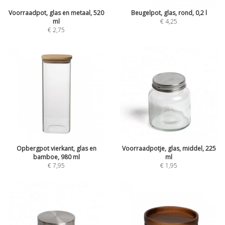
Voorraadpot, glas en metaal, 520
Beugelpot, glas, rond, 0,2 l
ml
€ 4,25
€ 2,75
Opbergpot vierkant, glas en
Voorraadpotje, glas, middel, 225
bamboe, 980 ml
ml
€ 7,95
€ 1,95