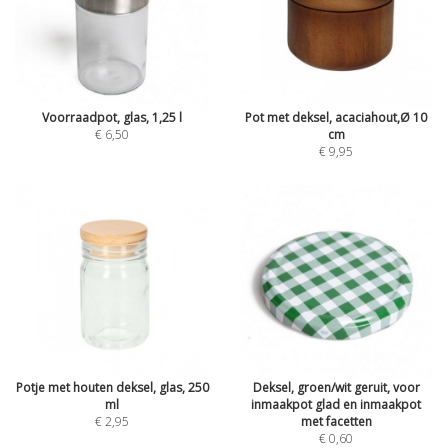
Voorraadpot, glas, 1,25 l
Pot met deksel, acaciahout,Ø 10
€ 6,50
cm
€ 9,95
Potje met houten deksel, glas, 250
Deksel, groen/wit geruit, voor
ml
inmaakpot glad en inmaakpot
€ 2,95
met facetten
€ 0,60