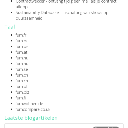
Contractwekker
- ontvang tijdig een mail als je contract
afloopt
Sustainability Database
- inschatting van shops op
duurzaamheid
Taal
furn.fr
furn.be
furn.be
furn.at
furn.nu
furn.nu
furn.se
furn.ch
furn.ch
furn.pt
furn.biz
furn.fi
furnwohnen.de
furncompare.co.uk
Laatste blogartikelen