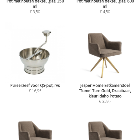
Pot met houten deksel, glas, 350
Pot met houten deksel, glas, 800
ml
ml
€ 3,50
€ 4,50
Pureerzeef voor QS-pot, rvs
Jesper Home Eetkamerstoel
€ 16,95
'Tome' Turn Gold, Draaibaar,
kleur Idaho Potato
€ 359
,-