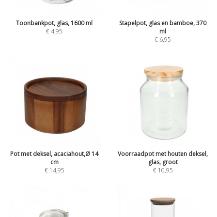
Toonbankpot, glas, 1600 ml
Stapelpot, glas en bamboe, 370
€ 4,95
ml
€ 6,95
Pot met deksel, acaciahout,Ø 14
Voorraadpot met houten deksel,
cm
glas, groot
€ 14,95
€ 10,95