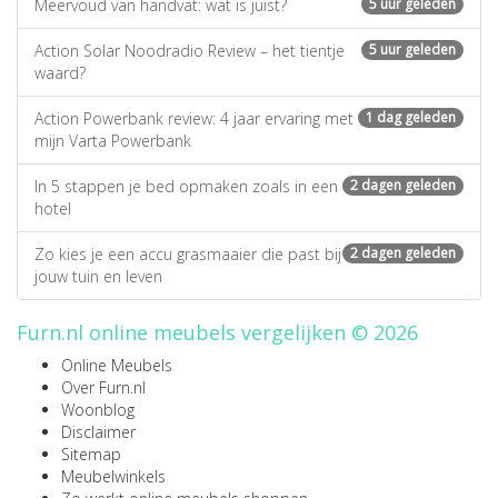
Meervoud van handvat: wat is juist?
5 uur geleden
Action Solar Noodradio Review – het tientje
5 uur geleden
waard?
Action Powerbank review: 4 jaar ervaring met
1 dag geleden
mijn Varta Powerbank
In 5 stappen je bed opmaken zoals in een
2 dagen geleden
hotel
Zo kies je een accu grasmaaier die past bij
2 dagen geleden
jouw tuin en leven
Furn.nl online meubels vergelijken © 2026
Online Meubels
Over Furn.nl
Woonblog
Disclaimer
Sitemap
Meubelwinkels