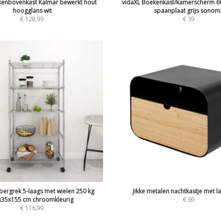
kenbovenkast Kalmar bewerkt hout
vidaXL Boekenkast/kamerscherm 6
hoogglans wit
spaanplaat grijs sonom
€
128,99
€
39
ergrek 5-laags met wielen 250 kg
Jikke metalen nachtkastje met l
x35x155 cm chroomkleurig
€
69
€
116,99