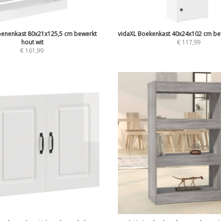
oenenkast 80x21x125,5 cm bewerkt
vidaXL Boekenkast 40x24x102 cm bew
hout wit
€
117,99
€
161,99