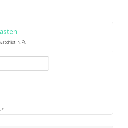
asten
watchlist in! 🔍
gte