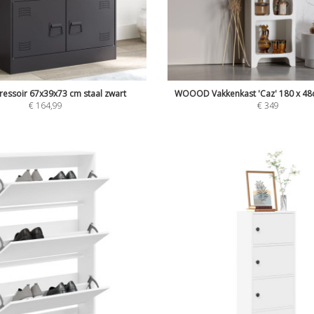
ressoir 67x39x73 cm staal zwart
WOOOD Vakkenkast 'Caz' 180 x 48c
€
164,99
€
349