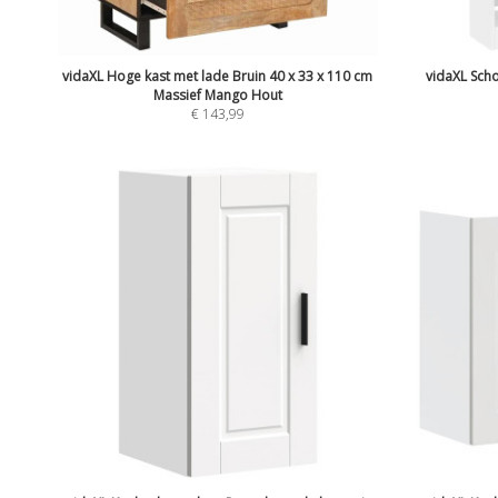
vidaXL Hoge kast met lade Bruin 40 x 33 x 110 cm
vidaXL Sch
Massief Mango Hout
€
143,99