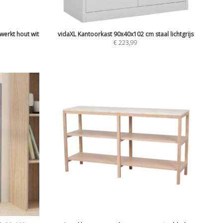
erkt hout wit
vidaXL Kantoorkast 90x40x102 cm staal lichtgrijs
€
223,99