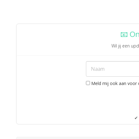
📧 O
Wil jij een u
Meld mij ook aan voor 
✔ 