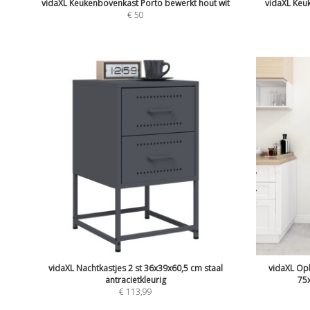
vidaXL Keukenbovenkast Porto bewerkt hout wit
vidaXL Keu
€
50
vidaXL Nachtkastjes 2 st 36x39x60,5 cm staal
vidaXL Opb
antracietkleurig
75
€
113,99