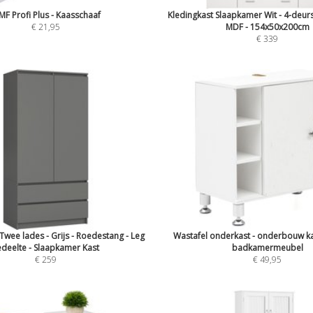
F Profi Plus - Kaasschaaf
Kledingkast Slaapkamer Wit - 4-deurs
€ 21,95
MDF - 154x50x200cm
€ 339
 Twee lades - Grijs - Roedestang - Leg
Wastafel onderkast - onderbouw kas
edeelte - Slaapkamer Kast
badkamermeubel
€ 259
€ 49,95