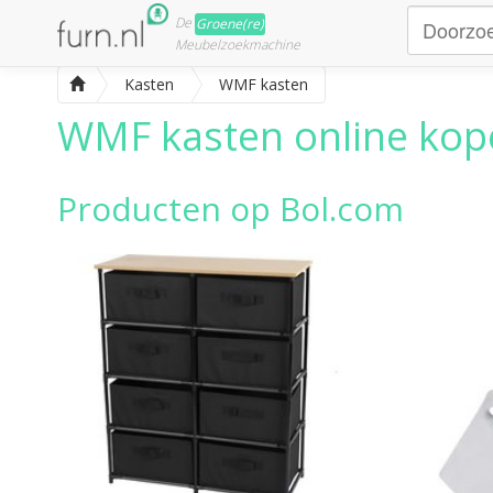
De
Groene(re)
Meubelzoekmachine
Kasten
WMF kasten
WMF kasten
online kope
Producten op Bol.com