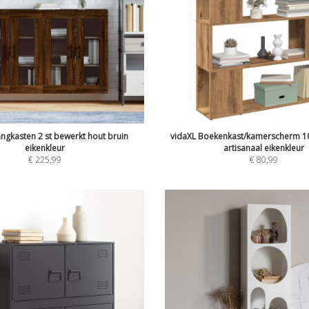
ngkasten 2 st bewerkt hout bruin
vidaXL Boekenkast/kamerscherm 1
eikenkleur
artisanaal eikenkleur
€
225,99
€
80,99