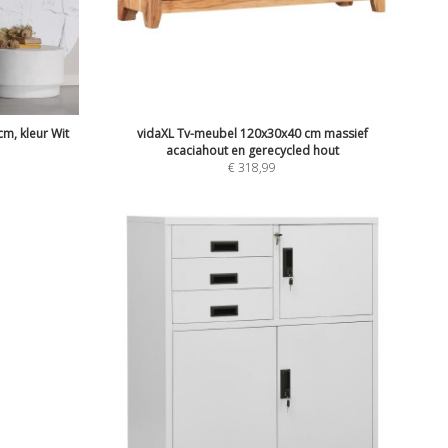
m, kleur Wit
vidaXL Tv-meubel 120x30x40 cm massief
acaciahout en gerecycled hout
€
318,99