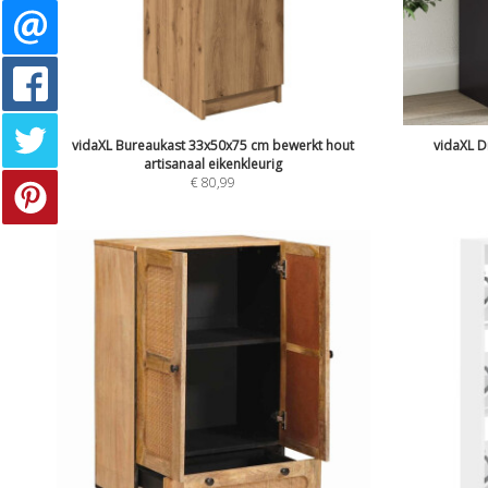
vidaXL Bureaukast 33x50x75 cm bewerkt hout
vidaXL D
artisanaal eikenkleurig
€
80,99