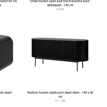
0x30x103 cm
Orwel houten open kast met travertine blad -
a
whitewash - 140 cm
€
999
ade zwart
Redmer houten sideboard zwart eiken - 160 x 45
cm
€
1.138