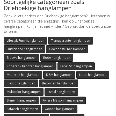
Soortgelijke categorieën zoals
Driehoekige hanglampen
Zoek je iets anders dan Driehoekige hanglampen? Hier tonen wij
diverse categorieën die enigszins lijken op Driehoekige
hanglampen. Kun je het niet vinden? Gebruik dan de zoekfunctie
bovenin.
LifestyleFurn hanglampen
Transparante hanglampen
Dutchbone hanglampen
Gewoonstijl hanglampen
Blauwe hanglampen
Rode hanglampen
Koperen / bronzen hanglampen
Label 51 hanglampen
Moderne hanglampen
D&M hanglampen
Label hanglampen
Plastic hanglampen
Betonnen hanglampen
Multicolor hanglampen
Ovaal hanglampen
Stenen hanglampen
Riviera Maison hanglampen
Safavieh hanglampen
woood hanglampen