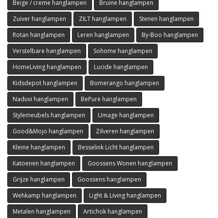
Beige / creme hanglampen
Bruine hanglampen
Zuiver hanglampen
ZILT hanglampen
Stenen hanglampen
Rotan hanglampen
Leren hanglampen
By-Boo hanglampen
Verstelbare hanglampen
Sohome hanglampen
HomeLiving hanglampen
Lucide hanglampen
Kidsdepot hanglampen
Bomerango hanglampen
Naduvi hanglampen
BePure hanglampen
Stylemeubels hanglampen
Umage hanglampen
Good&Mojo hanglampen
Zilveren hanglampen
Kleine hanglampen
Besselink Licht hanglampen
Katoenen hanglampen
Goossens Wonen hanglampen
Grijze hanglampen
Goossens hanglampen
Wehkamp hanglampen
Light & Living hanglampen
Metalen hanglampen
Artichok hanglampen