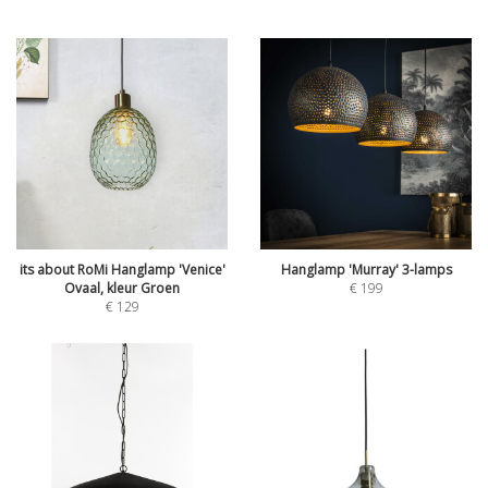
its about RoMi Hanglamp 'Venice'
Hanglamp 'Murray' 3-lamps
Ovaal, kleur Groen
€
199
€
129