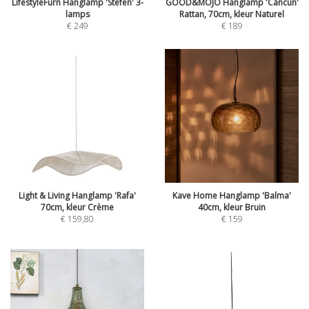
LifestyleFurn Hanglamp 'Stefen' 3-
GOOD&MOJO Hanglamp 'Cancun'
lamps
Rattan, 70cm, kleur Naturel
€
249
€
189
Light & Living Hanglamp 'Rafa'
Kave Home Hanglamp 'Balma'
70cm, kleur Crème
40cm, kleur Bruin
€
159,80
€
159