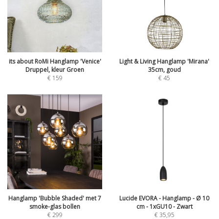
its about RoMi Hanglamp 'Venice'
Light & Living Hanglamp 'Mirana'
Druppel, kleur Groen
35cm, goud
€
159
€
45
Hanglamp 'Bubble Shaded' met 7
Lucide EVORA - Hanglamp - Ø 10
smoke-glas bollen
cm - 1xGU10 - Zwart
€
299
€
35,95