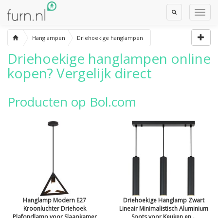
Toggle
Toggl
Search
Navig
Hanglampen
Driehoekige hanglampen
Driehoekige hanglampen
online
kopen? Vergelijk direct
Producten op Bol.com
Hanglamp Modern E27
Driehoekige Hanglamp Zwart
Kroonluchter Driehoek
Lineair Minimalistisch Aluminium
Plafondlamp voor Slaapkamer
Spots voor Keuken en...