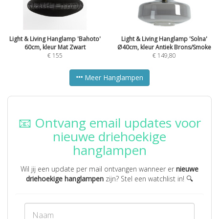
Light & Living Hanglamp 'Bahoto'
Light & Living Hanglamp 'Solna'
60cm, kleur Mat Zwart
Ø40cm, kleur Antiek Brons/Smoke
€
155
€
149,80
Meer Hanglampen
📧 Ontvang email updates voor
nieuwe driehoekige
hanglampen
Wil jij een update per mail ontvangen wanneer er
nieuwe
driehoekige hanglampen
zijn? Stel een watchlist in! 🔍