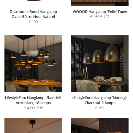
Dutchbone Bond Hanglamp
WOOOD Hanglamp 'Pelle' Touw
Ovaal 50 cm Hout Naturel
€
159
€
127
€
199
LifestyleFurn Hanglamp 'Shandell'
LifestyleFurn Hanglamp 'Marleigh'
Artic black, 18-lamps
Charcoal, 3-lamps
€
499
€
295
€
199