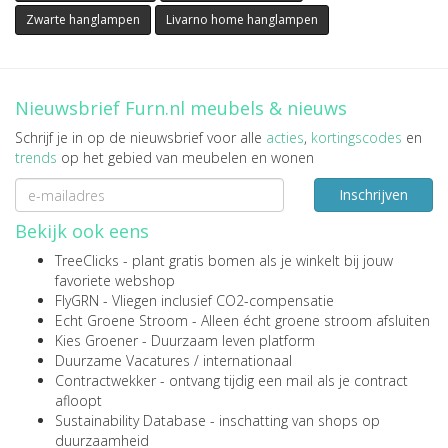
Zwarte hanglampen
Livarno home hanglampen
Nieuwsbrief Furn.nl meubels & nieuws
Schrijf je in op de nieuwsbrief voor alle
acties
,
kortingscodes
en
trends
op het gebied van meubelen en wonen
Inschrijven
Bekijk ook eens
TreeClicks
- plant gratis bomen als je winkelt bij jouw
favoriete webshop
FlyGRN
- Vliegen inclusief CO2-compensatie
Echt Groene Stroom
- Alleen écht groene stroom afsluiten
Kies Groener
- Duurzaam leven platform
Duurzame Vacatures
/
internationaal
Contractwekker
- ontvang tijdig een mail als je contract
afloopt
Sustainability Database
- inschatting van shops op
duurzaamheid