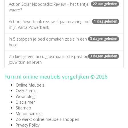
Action Solar Noodradio Review – het tientje
22 uur geleden
waard?
Action Powerbank review: 4 jaar ervaring met
1 dag geleden
mijn Varta Powerbank
In 5 stappen je bed opmaken zoals in een
3 dagen geleden
hotel
Zo kies je een accu grasmaaier die past bij
3 dagen geleden
jouw tuin en leven
Furn.nl online meubels vergelijken © 2026
Online Meubels
Over Furn.nl
Woonblog
Disclaimer
Sitemap
Meubelwinkels
Zo werkt online meubels shoppen
Privacy Policy