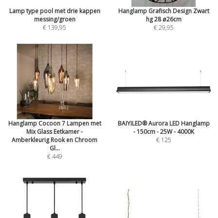
Lamp type pool met drie kappen
Hanglamp Grafisch Design Zwart
messing/groen
hg 28 ø26cm
€ 139,95
€ 29,95
Hanglamp Cocoon 7 Lampen met
BAIYILED® Aurora LED Hanglamp
Mix Glass Eetkamer -
- 150cm - 25W - 4000K
Amberkleurig Rook en Chroom
€ 125
Gl...
€ 449