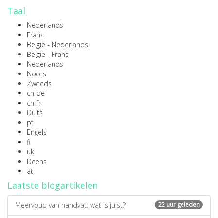
Taal
Nederlands
Frans
België - Nederlands
België - Frans
Nederlands
Noors
Zweeds
ch-de
ch-fr
Duits
pt
Engels
fi
uk
Deens
at
Laatste blogartikelen
Meervoud van handvat: wat is juist?
22 uur geleden