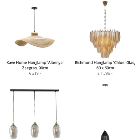
Kave Home Hanglamp 'Albenya'
Richmond Hanglamp 'Chloe' Glas,
Zeegras, 90cm
60 x 60cm
€ 219
,-
€ 1.798
,-