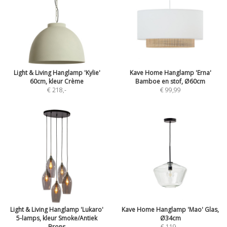
Light & Living Hanglamp 'Kylie'
Kave Home Hanglamp 'Erna'
60cm, kleur Crème
Bamboe en stof, Ø60cm
€ 218
,-
€ 99,99
Light & Living Hanglamp 'Lukaro'
Kave Home Hanglamp 'Mao' Glas,
5-lamps, kleur Smoke/Antiek
Ø34cm
Brons
€ 119
,-