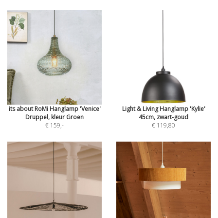
its about RoMi Hanglamp 'Venice'
Light & Living Hanglamp 'Kylie'
Druppel, kleur Groen
45cm, zwart-goud
€ 159
,-
€ 119,80