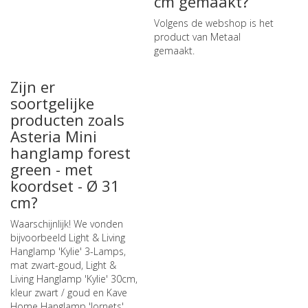
cm gemaakt?
Volgens de webshop is het
product van Metaal
gemaakt.
Zijn er
soortgelijke
producten zoals
Asteria Mini
hanglamp forest
green - met
koordset - Ø 31
cm?
Waarschijnlijk! We vonden
bijvoorbeeld
Light & Living
Hanglamp 'Kylie' 3-Lamps,
mat zwart-goud
,
Light &
Living Hanglamp 'Kylie' 30cm,
kleur zwart / goud
en
Kave
Home Hanglamp 'Jornets'