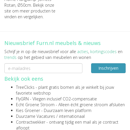
Rotan, Ø50cm
. Bekijk onze
site om meer producten te
vinden en vergelijken.
Nieuwsbrief Furn.nl meubels & nieuws
Schrijf je in op de nieuwsbrief voor alle
acties
,
kortingscodes
en
trends
op het gebied van meubelen en wonen
Inschrijven
Bekijk ook eens
TreeClicks
- plant gratis bomen als je winkelt bij jouw
favoriete webshop
FlyGRN
- Vliegen inclusief CO2-compensatie
Echt Groene Stroom
- Alleen écht groene stroom afsluiten
Kies Groener
- Duurzaam leven platform
Duurzame Vacatures
/
internationaal
Contractwekker
- ontvang tijdig een mail als je contract
afloopt