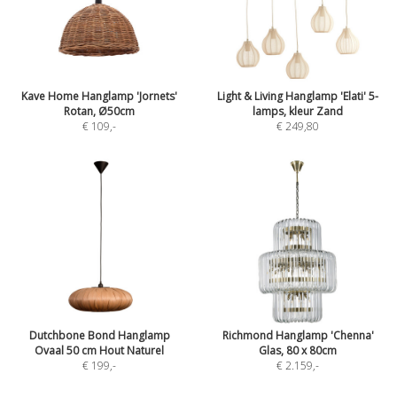
Kave Home Hanglamp 'Jornets'
Light & Living Hanglamp 'Elati' 5-
Rotan, Ø50cm
lamps, kleur Zand
€ 109
,-
€ 249,80
Dutchbone Bond Hanglamp
Richmond Hanglamp 'Chenna'
Ovaal 50 cm Hout Naturel
Glas, 80 x 80cm
€ 199
,-
€ 2.159
,-