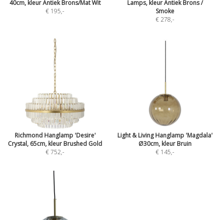
40cm, kleur Antiek Brons/Mat Wit
Lamps, kleur Antiek Brons /
€ 195
,-
Smoke
€ 278
,-
Richmond Hanglamp 'Desire'
Light & Living Hanglamp 'Magdala'
Crystal, 65cm, kleur Brushed Gold
Ø30cm, kleur Bruin
€ 752
,-
€ 145
,-