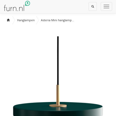
Toggle
Toggl
Search
Navig
Hanglampen
Asteria Mini hanglamp...