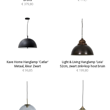
€ 379,80
Kave Home Hanglamp 'Catlar'
Light & Living Hanglamp 'Leia'
Metaal, kleur Zwart
52cm, zwart zink+kop hout bruin
€ 96,85
€ 199,80