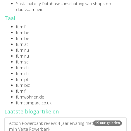
Sustainability Database
- inschatting van shops op
duurzaamheid
Taal
furn.fr
furn.be
furn.be
furn.at
furn.nu
furn.nu
furn.se
furn.ch
furn.ch
furn.pt
furn.biz
furn.fi
furnwohnen.de
furncompare.co.uk
Laatste blogartikelen
Action Powerbank review: 4 jaar ervaring met
19 uur geleden
mijn Varta Powerbank