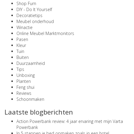
Shop Furn
DIY - Do It Yourself
Decoratietips
Meubel onderhoud
Winactie
Online Meubel Marktmonitors
Pasen
Kleur
Tuin
Buiten
Duurzaamheid
Tips
Unboxing
Planten
Feng shui
Reviews
Schoonmaken
Laatste blogberichten
Action Powerbank review: 4 jaar ervaring met mijn Varta
Powerbank
In 5 stappen je bed opmaken zoals in een hotel