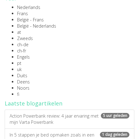
Nederlands
Frans
België - Frans
België - Nederlands
at
Zweeds
ch-de
ch-fr
Engels
pt
uk
Duits
Deens
Noors
fi
Laatste blogartikelen
Action Powerbank review: 4 jaar ervaring met
5 uur geleden
mijn Varta Powerbank
In 5 stappen je bed opmaken zoals in een
1 dag geleden