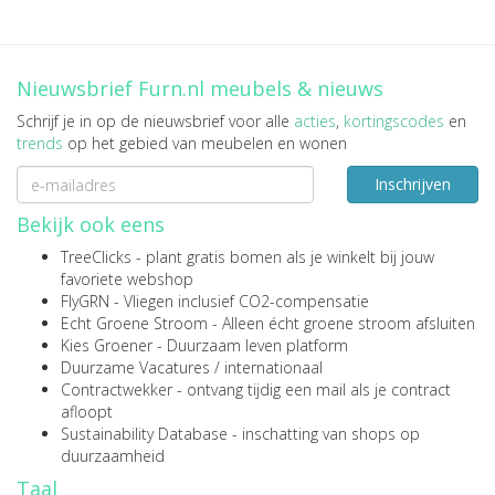
Nieuwsbrief Furn.nl meubels & nieuws
Schrijf je in op de nieuwsbrief voor alle
acties
,
kortingscodes
en
trends
op het gebied van meubelen en wonen
Inschrijven
Bekijk ook eens
TreeClicks
- plant gratis bomen als je winkelt bij jouw
favoriete webshop
FlyGRN
- Vliegen inclusief CO2-compensatie
Echt Groene Stroom
- Alleen écht groene stroom afsluiten
Kies Groener
- Duurzaam leven platform
Duurzame Vacatures
/
internationaal
Contractwekker
- ontvang tijdig een mail als je contract
afloopt
Sustainability Database
- inschatting van shops op
duurzaamheid
Taal