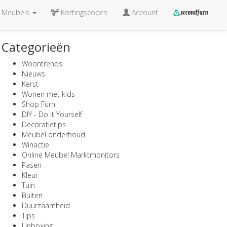
Meubels
Kortingscodes
Account
Categorieën
Woontrends
Nieuws
Kerst
Wonen met kids
Shop Furn
DIY - Do It Yourself
Decoratietips
Meubel onderhoud
Winactie
Online Meubel Marktmonitors
Pasen
Kleur
Tuin
Buiten
Duurzaamheid
Tips
Unboxing