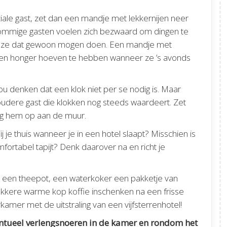
ciale gast, zet dan een mandje met lekkernijen neer
 Sommige gasten voelen zich bezwaard om dingen te
 dat ze dat gewoon mogen doen. Een mandje met
 geen honger hoeven te hebben wanneer ze ’s avonds
u denken dat een klok niet per se nodig is. Maar
udere gast die klokken nog steeds waardeert. Zet
ng hem op aan de muur.
j je thuis wanneer je in een hotel slaapt? Misschien is
ortabel tapijt? Denk daarover na en richt je
n, een theepot, een waterkoker een pakketje van
lekkere warme kop koffie inschenken na een frisse
kamer met de uitstraling van een vijfsterrenhotel!
entueel verlengsnoeren in de kamer en rondom het