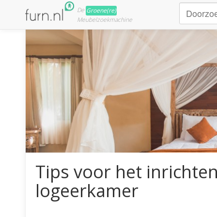
De
Groene(re)
Meubelzoekmachine
Tips voor het inrichte
logeerkamer