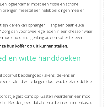
. Een logeerkamer moet een frisse en schone
sten brengen meestal een heleboel dingen mee en
st zijn kleren kan ophangen. Hang een paar leuke
t? Zorg dan voor twee lege laden in een dressoir waar
 vermoeiend om dagenlang uit een koffer te leven.
 ze hun koffer op uit kunnen stallen.
oed en witte handdoeken
nel door wit
beddengoed
(lakens, dekens en
eer stralend wit te krijgen door wat bleekmiddel toe
ordat je gast komt op. Gasten waarderen een mooi
in. Beddengoed dat al een tijdje in een linnenkast of