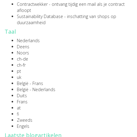
Contractwekker
- ontvang tijdig een mail als je contract
afloopt
Sustainability Database
- inschatting van shops op
duurzaamheid
Taal
Nederlands
Deens
Noors
ch-de
ch-fr
pt
uk
België - Frans
België - Nederlands
Duits
Frans
at
fi
Zweeds
Engels
Laatste blogartikelen