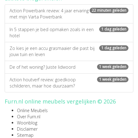
Action Powerbank review: 4 jaar ervaring
22 minuten geleden
met mijn Varta Powerbank
In 5 stappen je bed opmaken zoals in een
1 dag geleden
hotel
Zo kies je een accu grasmaaier die past bij
1 dag geleden
jouw tuin en leven
De of het woning? Juiste lidwoord
1 week geleden
Action houtverf review: goedkoop
1 week geleden
schilderen, maar hoe duurzaam?
Furn.nl online meubels vergelijken © 2026
Online Meubels
Over Furn.nl
Woonblog
Disclaimer
Sitemap