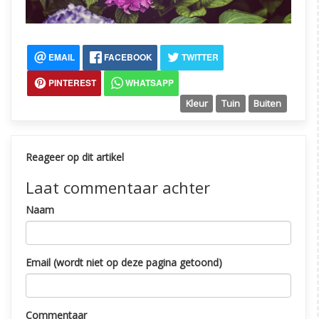
EMAIL
FACEBOOK
TWITTER
PINTEREST
WHATSAPP
Kleur
Tuin
Buiten
Reageer op dit artikel
Laat commentaar achter
Naam
Email (wordt niet op deze pagina getoond)
Commentaar