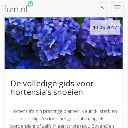
Toggle
Toggl
Search
Navig
10-05-2017
De volledige gids voor
hortensia's snoeien
Hortensia's zijn prachtige planten: kleurrijk, sterk en
zee veelzijdig. Ze doen het goed als haag, als
borderplant of zelfs in een (grote) pot. Bovendien