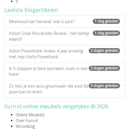
fi
Laatste blogartikelen
Meervoud van handvat: wat is juist?
1 dag geleden
Action Solar Noodradio Review – het tientje
1 dag geleden
waard?
Action Powerbank review: 4 jaar ervaring
2 dagen geleden
met mijn Varta Powerbank
In 5 stappen je bed opmaken zoals in een
3 dagen geleden
hotel
Zo kies je een accu grasmaaier die past bij
3 dagen geleden
jouw tuin en leven
Furn.nl online meubels vergelijken © 2026
Online Meubels
Over Furn.nl
Woonblog