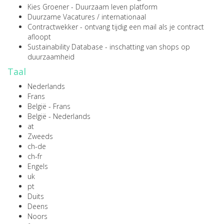
Kies Groener
- Duurzaam leven platform
Duurzame Vacatures
/
internationaal
Contractwekker
- ontvang tijdig een mail als je contract
afloopt
Sustainability Database
- inschatting van shops op
duurzaamheid
Taal
Nederlands
Frans
België - Frans
België - Nederlands
at
Zweeds
ch-de
ch-fr
Engels
uk
pt
Duits
Deens
Noors