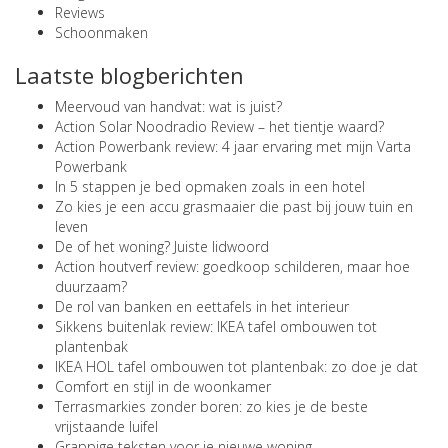
Reviews
Schoonmaken
Laatste blogberichten
Meervoud van handvat: wat is juist?
Action Solar Noodradio Review – het tientje waard?
Action Powerbank review: 4 jaar ervaring met mijn Varta
Powerbank
In 5 stappen je bed opmaken zoals in een hotel
Zo kies je een accu grasmaaier die past bij jouw tuin en
leven
De of het woning? Juiste lidwoord
Action houtverf review: goedkoop schilderen, maar hoe
duurzaam?
De rol van banken en eettafels in het interieur
Sikkens buitenlak review: IKEA tafel ombouwen tot
plantenbak
IKEA HOL tafel ombouwen tot plantenbak: zo doe je dat
Comfort en stijl in de woonkamer
Terrasmarkies zonder boren: zo kies je de beste
vrijstaande luifel
Grappige teksten voor je nieuwe woning