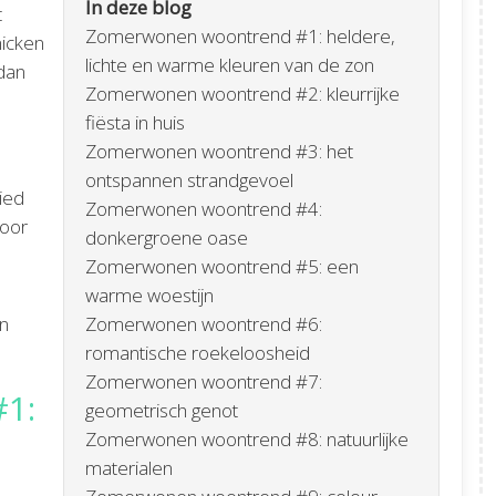
In deze blog
t
Zomerwonen woontrend #1: heldere,
nicken
lichte en warme kleuren van de zon
 dan
Zomerwonen woontrend #2: kleurrijke
fiësta in huis
Zomerwonen woontrend #3: het
ontspannen strandgevoel
ied
Zomerwonen woontrend #4:
voor
donkergroene oase
Zomerwonen woontrend #5: een
warme woestijn
an
Zomerwonen woontrend #6:
romantische roekeloosheid
Zomerwonen woontrend #7:
1:
geometrisch genot
Zomerwonen woontrend #8: natuurlijke
materialen