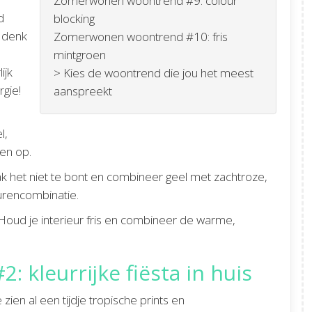
Zomerwonen woontrend #9: colour
d
blocking
n denk
Zomerwonen woontrend #10: fris
mintgroen
ijk
> Kies de woontrend die jou het meest
rgie!
aanspreekt
l,
en op.
k het niet te bont en combineer geel met zachtroze,
urencombinatie.
. Houd je interieur fris en combineer de warme,
kleurrijke fiësta in huis
ien al een tijdje tropische prints en