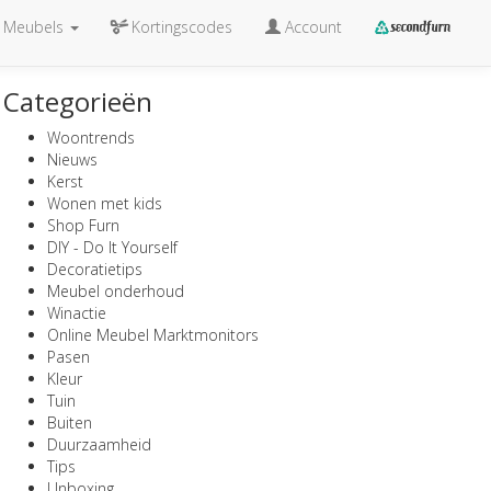
Meubels
Kortingscodes
Account
Categorieën
Woontrends
Nieuws
Kerst
Wonen met kids
Shop Furn
DIY - Do It Yourself
Decoratietips
Meubel onderhoud
Winactie
Online Meubel Marktmonitors
Pasen
Kleur
Tuin
Buiten
Duurzaamheid
Tips
Unboxing