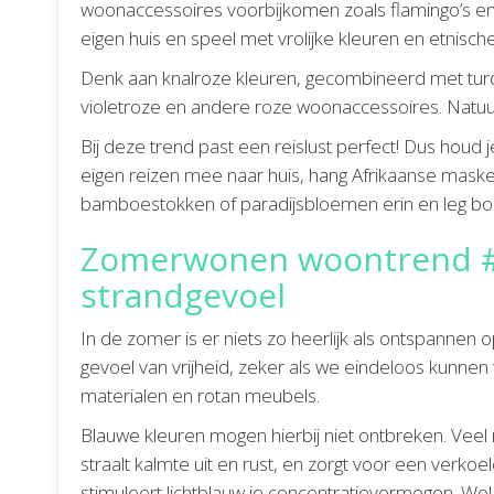
woonaccessoires voorbijkomen zoals flamingo’s en 
eigen huis en speel met vrolijke kleuren en etnische
Denk aan knalroze kleuren, gecombineerd met turq
violetroze en andere roze woonaccessoires. Natuur
Bij deze trend past een reislust perfect! Dus houd j
eigen reizen mee naar huis, hang Afrikaanse mask
bamboestokken of paradijsbloemen erin en leg b
Zomerwonen woontrend #
strandgevoel
In de zomer is er niets zo heerlijk als ontspannen 
gevoel van vrijheid, zeker als we eindeloos kunnen
materialen en rotan meubels.
Blauwe kleuren mogen hierbij niet ontbreken. Vee
straalt kalmte uit en rust, en zorgt voor een verk
stimuleert lichtblauw je concentratievermogen. Wel z