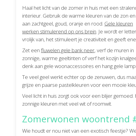
Haal het licht van de zomer in huis met een stralen
interieur. Gebruik de warme kleuren van de zon e
aan zachtgeel, goud, oranje en rood.
Gele kleuren
werken stimulerend op ons brein
. Je wordt er letterl
vrolijk van, het stimuleert je creativiteit en geeft ene
Zet een
fluwelen gele bank neer
, verf de muren in
zonnige, warme geeltinten of verf het kozijn knalgee
denk aan gele woonaccessoires en hang gele lamp
Te veel geel werkt echter op de zenuwen, dus maa
grijze en paarse pastelkleuren voor een mooie kle
Veel licht in huis zorgt ook voor een blijer gemoed
zonnige kleuren met veel wit of roomwit.
Zomerwonen woontrend #2: 
Wie houdt er nou niet van een exotisch feestje? We z