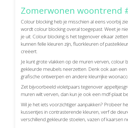
Zomerwonen woontrend #9
Colour blocking heb je misschien al eens voorbij z
wordt colour blocking overal toegepast. Weet je ni
je uit. Colour blocking is het tegenover elkaar zet
kunnen felle kleuren zijn, fluorkleuren of pastelkleu
creëert.
Je kunt grote vlakken op de muren verven, colour b
gekleurde meubels neerzetten. Denk ook aan een 
grafische ontwerpen en andere kleurrijke woonacc
Zet bijvoorbeeld violetpaars tegenover appeltjesgro
muren wilt verven, dan kun je ook een mdf-plaat b
Wil je het iets voorzichtiger aanpakken? Probeer he
kussentjes in contrasterende kleuren, verf de deur
verschillend gekleurde stoelen, vazen of kaarsen ne