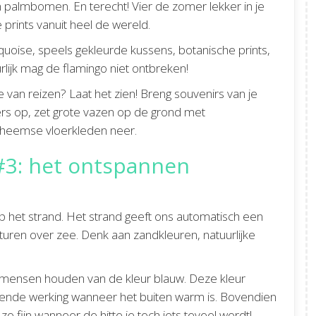
palmbomen. En terecht! Vier de zomer lekker in je
 prints vanuit heel de wereld.
uoise, speels gekleurde kussens, botanische prints,
lijk mag de flamingo niet ontbreken!
e van reizen? Laat het zien! Breng souvenirs van je
ers op, zet grote vazen op de grond met
oheemse vloerkleden neer.
3: het ontspannen
op het strand. Het strand geeft ons automatisch een
 turen over zee. Denk aan zandkleuren, natuurlijke
l mensen houden van de kleur blauw. Deze kleur
oelende werking wanneer het buiten warm is. Bovendien
o fijn wanneer de hitte je toch iets teveel wordt!