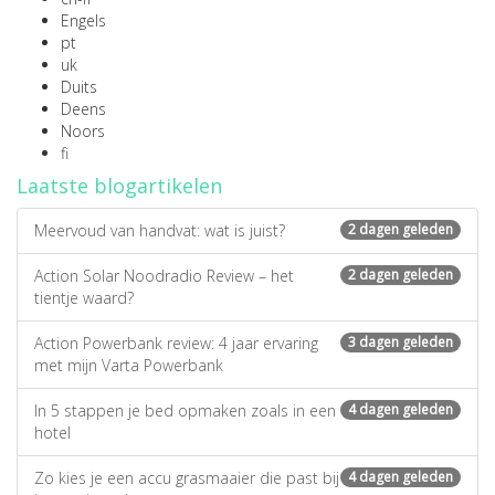
Engels
pt
uk
Duits
Deens
Noors
fi
Laatste blogartikelen
Meervoud van handvat: wat is juist?
2 dagen geleden
Action Solar Noodradio Review – het
2 dagen geleden
tientje waard?
Action Powerbank review: 4 jaar ervaring
3 dagen geleden
met mijn Varta Powerbank
In 5 stappen je bed opmaken zoals in een
4 dagen geleden
hotel
Zo kies je een accu grasmaaier die past bij
4 dagen geleden