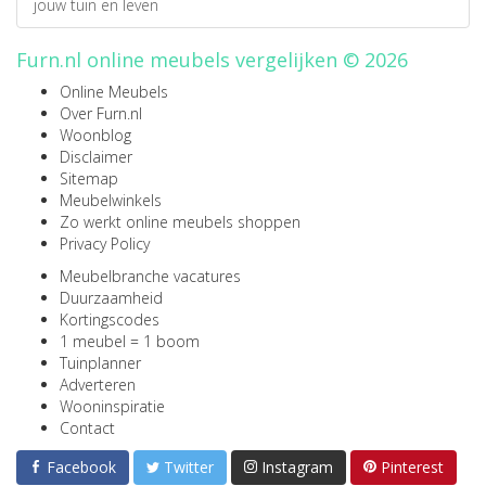
jouw tuin en leven
Furn.nl online meubels vergelijken © 2026
Online Meubels
Over Furn.nl
Woonblog
Disclaimer
Sitemap
Meubelwinkels
Zo werkt online meubels shoppen
Privacy Policy
Meubelbranche vacatures
Duurzaamheid
Kortingscodes
1 meubel = 1 boom
Tuinplanner
Adverteren
Wooninspiratie
Contact
Facebook
Twitter
Instagram
Pinterest