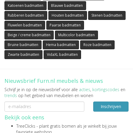
Katoenen badmatten
Blauwe badmatten
Rubberen badmatten
Houten badmatten
Stenen badmatten
Fluwelen badmatten
Paarse badmatten
Beige / creme badmatten
Multicolor badmatten
Bruine badmatten
Hema badmatten
Roze badmatten
Zwarte badmatten
VidaXL badmatten
Nieuwsbrief Furn.nl meubels & nieuws
Schrijf je in op de nieuwsbrief voor alle
acties
,
kortingscodes
en
trends
op het gebied van meubelen en wonen
Inschrijven
Bekijk ook eens
TreeClicks
- plant gratis bomen als je winkelt bij jouw
favoriete webshop