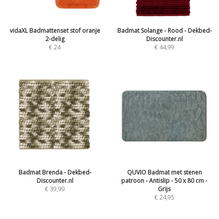
vidaXL Badmattenset stof oranje
Badmat Solange - Rood - Dekbed-
2-delig
Discounter.nl
€
24
€
44,99
Badmat Brenda - Dekbed-
QUVIO Badmat met stenen
Discounter.nl
patroon - Antislip - 50 x 80 cm -
€
39,99
Grijs
€
24,95