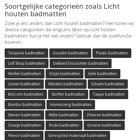
Soortgelijke categorieën zoals Licht
houten badmatten
Zoek je iets anders dan Licht houten badmatten? Hier tonen wij
diverse categorieën die enigszins lijken op Licht houten
badmatten. Kun je het niet vinden? Gebruik dan de zoekfunctie
bovenin.
Turqoise badmatten
Gouden badmatten
Plastic badmatten
Lidl Shop badmatten
Dekbed Discounter badmatten
Wollen badmatten
Grijze badmatten
Gele badmatten
Linnen badmatten
Metalen badmatten
Schuim badmatten
Bol.com badmatten
Stoffen badmatten
Taupe badmatten
Bambo badmatten
HomeLiving badmatten
Stenen badmatten
Witte badmatten
Zilveren badmatten
Oranje badmatten
Rode badmatten
Groene badmatten
Fleece badmatten
Gerecycled materiaal badmatten