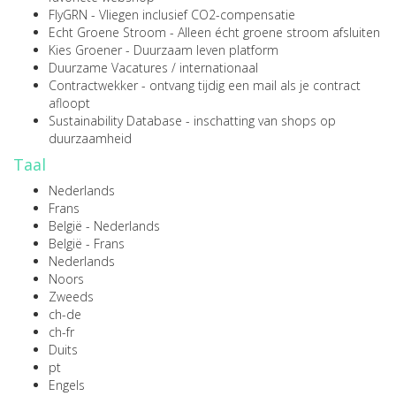
FlyGRN
- Vliegen inclusief CO2-compensatie
Echt Groene Stroom
- Alleen écht groene stroom afsluiten
Kies Groener
- Duurzaam leven platform
Duurzame Vacatures
/
internationaal
Contractwekker
- ontvang tijdig een mail als je contract
afloopt
Sustainability Database
- inschatting van shops op
duurzaamheid
Taal
Nederlands
Frans
België - Nederlands
België - Frans
Nederlands
Noors
Zweeds
ch-de
ch-fr
Duits
pt
Engels