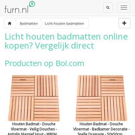
Toggle
Toggl
Search
Navig
Badmatten
Licht houten badmatten
Licht houten badmatten
online
kopen? Vergelijk direct
Producten op Bol.com
Houten Badmat - Douche
Houten Badmat - Douche
Vloermat - Veilig Douchen -
Vloermat - Badkamer Decoratie -
Antislip Massief Hout - W80xL...
Snelle Drainage - 50x50cm...