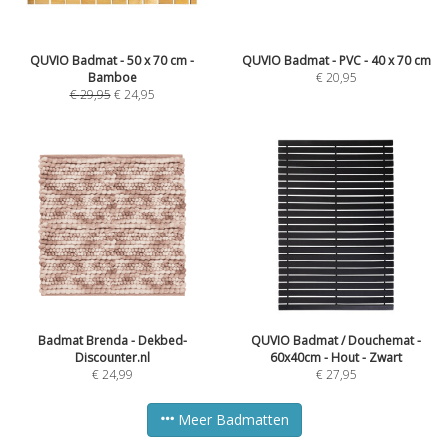
QUVIO Badmat - 50 x 70 cm -
QUVIO Badmat - PVC - 40 x 70 cm
Bamboe
€
20,95
€
29,95
€
24,95
Badmat Brenda - Dekbed-
QUVIO Badmat / Douchemat -
Discounter.nl
60x40cm - Hout - Zwart
€
24,99
€
27,95
Meer Badmatten