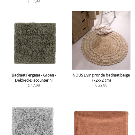
€
17,99
Badmat Fergana - Groen -
NOUS Living ronde badmat beige
Dekbed-Discounter.nl
(72x72 cm)
€
17,99
€
23,99