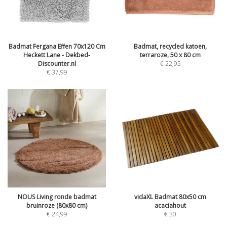
Badmat Fergana Effen 70x120 Cm
Badmat, recycled katoen,
Heckett Lane - Dekbed-
terraroze, 50 x 80 cm
Discounter.nl
€
22,95
€
37,99
NOUS Living ronde badmat
vidaXL Badmat 80x50 cm
bruinroze (80x80 cm)
acaciahout
€
24,99
€
30