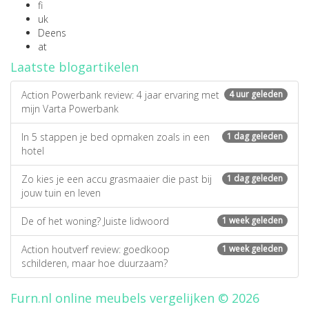
fi
uk
Deens
at
Laatste blogartikelen
Action Powerbank review: 4 jaar ervaring met
4 uur geleden
mijn Varta Powerbank
In 5 stappen je bed opmaken zoals in een
1 dag geleden
hotel
Zo kies je een accu grasmaaier die past bij
1 dag geleden
jouw tuin en leven
De of het woning? Juiste lidwoord
1 week geleden
Action houtverf review: goedkoop
1 week geleden
schilderen, maar hoe duurzaam?
Furn.nl online meubels vergelijken © 2026