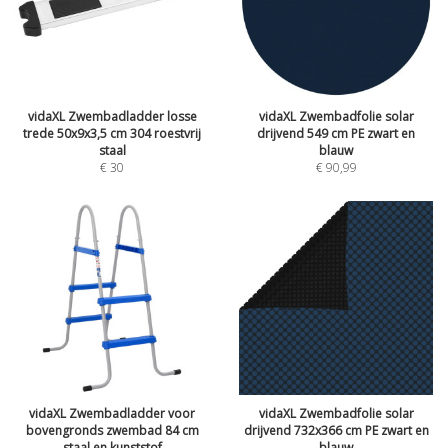
vidaXL Zwembadladder losse
vidaXL Zwembadfolie solar
trede 50x9x3,5 cm 304 roestvrij
drijvend 549 cm PE zwart en
staal
blauw
€
30
€
90,99
vidaXL Zwembadladder voor
vidaXL Zwembadfolie solar
bovengronds zwembad 84 cm
drijvend 732x366 cm PE zwart en
staal en kunststof
blauw