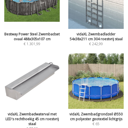
Bestway Power Steel Zwembadset
vidaXL Zwembadladder
ovaal 488x305x107 cm
54x38x211 cm 304 roestvrij staal
€
1.301,99
€
242,99
vidaXL Zwembadwaterval met
vidaXL Zwembadgrondzeil Ø550
LED's rechthoekig 45 cm roestvrij
cm polyester geotextiel lichtgrijs
staal
€
65