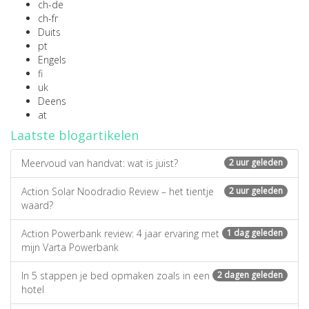
ch-de
ch-fr
Duits
pt
Engels
fi
uk
Deens
at
Laatste blogartikelen
Meervoud van handvat: wat is juist?
2 uur geleden
Action Solar Noodradio Review – het tientje
2 uur geleden
waard?
Action Powerbank review: 4 jaar ervaring met
1 dag geleden
mijn Varta Powerbank
In 5 stappen je bed opmaken zoals in een
2 dagen geleden
hotel