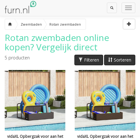
Toggle
Toggl
Search
Navig
Zwembaden
Rotan zwembaden
Rotan zwembaden
online
kopen? Vergelijk direct
5
producten
Filteren
Sorteren
vidaXL Opbergzak voor aan het
vidaXL Opbergzak voor aan het