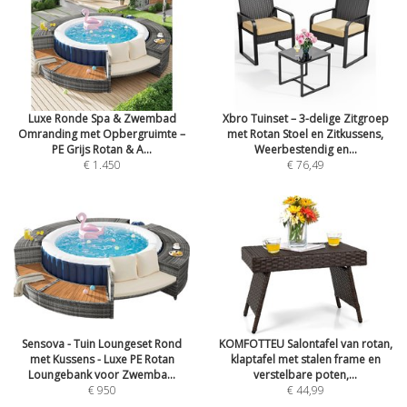
Luxe Ronde Spa & Zwembad
Xbro Tuinset – 3-delige Zitgroep
Omranding met Opbergruimte –
met Rotan Stoel en Zitkussens,
PE Grijs Rotan & A...
Weerbestendig en...
€ 1.450
€ 76,49
Sensova - Tuin Loungeset Rond
KOMFOTTEU Salontafel van rotan,
met Kussens - Luxe PE Rotan
klaptafel met stalen frame en
Loungebank voor Zwemba...
verstelbare poten,...
€ 950
€ 44,99