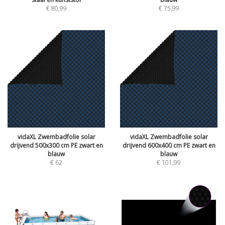
€
80,99
€
75,99
vidaXL Zwembadfolie solar
vidaXL Zwembadfolie solar
drijvend 500x300 cm PE zwart en
drijvend 600x400 cm PE zwart en
blauw
blauw
€
62
€
101,99