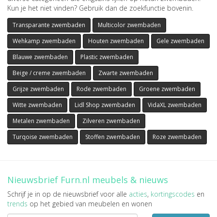
Kun je het niet vinden? Gebruik dan de zoekfunctie bovenin.
Transparante zwembaden
Multicolor zwembaden
Wehkamp zwembaden
Houten zwembaden
Gele zwembaden
Blauwe zwembaden
Plastic zwembaden
Beige / creme zwembaden
Zwarte zwembaden
Grijze zwembaden
Rode zwembaden
Groene zwembaden
Witte zwembaden
Lidl Shop zwembaden
VidaXL zwembaden
Metalen zwembaden
Zilveren zwembaden
Turqoise zwembaden
Stoffen zwembaden
Roze zwembaden
Nieuwsbrief Furn.nl meubels & nieuws
Schrijf je in op de nieuwsbrief voor alle
acties
,
kortingscodes
en
trends
op het gebied van meubelen en wonen