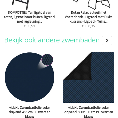
KOMFOTTEU Tuinligstoel van
Rotan Relaxfauteuil met
rotan, ligstoel voor buiten, ligstoel
Voetenbank - Ligstoel met Dikke
met rugleuning...
Kussens - Ligbed - Tuins...
€ 99,99
€ 198,95
Bekijk ook andere zwembaden
vidaXL Zwembadfolie solar
vidaXL Zwembadfolie solar
drijvend 455 cm PE zwart en
drijvend 600x300 cm PE zwart en
blauw
blauw