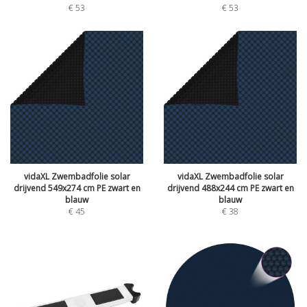
€
53
€
53
vidaXL Zwembadfolie solar
vidaXL Zwembadfolie solar
drijvend 549x274 cm PE zwart en
drijvend 488x244 cm PE zwart en
blauw
blauw
€
45
€
38