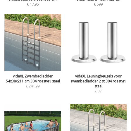
€
17,95
€
599
vidaXL Zwembadladder
vidaXL Leuningbeugels voor
54x38x211 cm 304 roestvrij staal
zwembadladder 2 st 304 roestvrij
€
241,99
staal
€
37