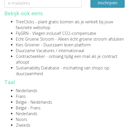
Inschrijven
Bekijk ook eens
TreeClicks
- plant gratis bomen als je winkelt bij jouw
favoriete webshop
FlyGRN
- Vliegen inclusief CO2-compensatie
Echt Groene Stroom
- Alleen écht groene stroom afsluiten
Kies Groener
- Duurzaam leven platform
Duurzame Vacatures
/
internationaal
Contractwekker
- ontvang tijdig een mail als je contract
afloopt
Sustainability Database
- inschatting van shops op
duurzaamheid
Taal
Nederlands
Frans
België - Nederlands
België - Frans
Nederlands
Noors
Zweeds