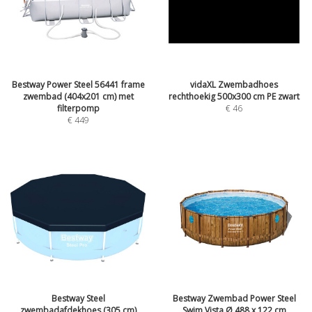
Bestway Power Steel 56441 frame
vidaXL Zwembadhoes
zwembad (404x201 cm) met
rechthoekig 500x300 cm PE zwart
filterpomp
€
46
€
449
Bestway Steel
Bestway Zwembad Power Steel
zwembadafdekhoes (305 cm)
Swim Vista Ø 488 x 122 cm