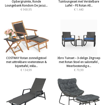
Opbergruimte, Ronde
Tuinloungeset met Verstelbare
Loungebank Rondom De Jacuz...
Luifel – PE Rotan All...
€ 969,95
€ 1.440
COSTWAY Rotan zonneligstoel
Xbro Tuinset – 3-delige Zitgroep
met uittrekbare voetensteun &
met Rotan Stoel en salontafel ,
bijzettafel, inkla...
Weerbestendig e...
€ 134,99
€ 79,99