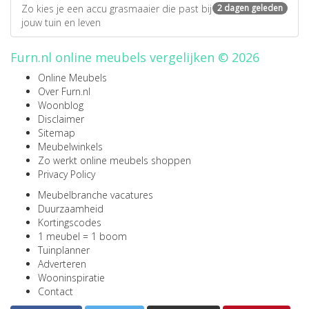
Zo kies je een accu grasmaaier die past bij
2 dagen geleden
jouw tuin en leven
Furn.nl online meubels vergelijken © 2026
Online Meubels
Over Furn.nl
Woonblog
Disclaimer
Sitemap
Meubelwinkels
Zo werkt online meubels shoppen
Privacy Policy
Meubelbranche vacatures
Duurzaamheid
Kortingscodes
1 meubel = 1 boom
Tuinplanner
Adverteren
Wooninspiratie
Contact