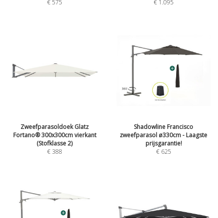
€
575
€
1.095
Zweefparasoldoek Glatz
Shadowline Francisco
Fortano® 300x300cm vierkant
zweefparasol ø330cm - Laagste
(Stofklasse 2)
prijsgarantie!
€
388
€
625