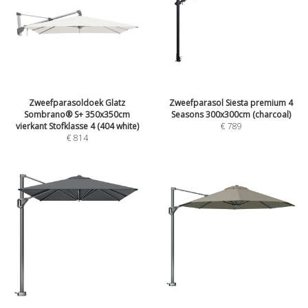
Zweefparasoldoek Glatz
Zweefparasol Siesta premium 4
Sombrano® S+ 350x350cm
Seasons 300x300cm (charcoal)
vierkant Stofklasse 4 (404 white)
€
789
€
814