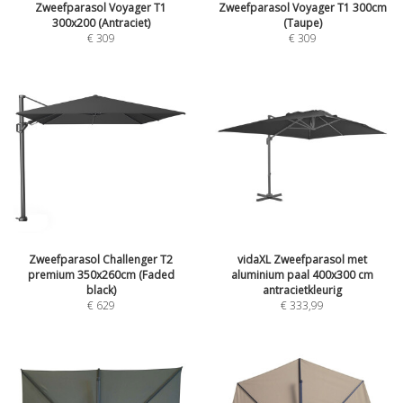
Zweefparasol Voyager T1
Zweefparasol Voyager T1 300cm
300x200 (Antraciet)
(Taupe)
€
309
€
309
Zweefparasol Challenger T2
vidaXL Zweefparasol met
premium 350x260cm (Faded
aluminium paal 400x300 cm
black)
antracietkleurig
€
629
€
333,99