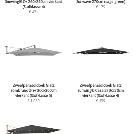
Sunwing® C+ 260x260cm vierkant
Sunwave 270cm (sage green)
(Stofklasse 4)
€
179
€
471
Zweefparasoldoek Glatz
Zweefparasoldoek Glatz
Sombrano® S+ 300x300cm
Sunwing® Casa 270x270cm
vierkant (Stofklasse 5)
vierkant (Stofklasse 4)
€
1.080
€
499