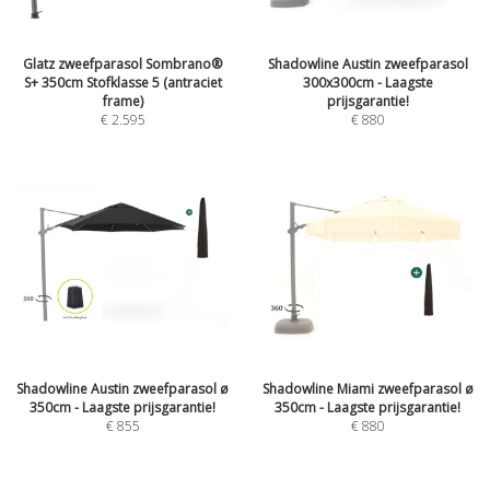
Glatz zweefparasol Sombrano®
Shadowline Austin zweefparasol
S+ 350cm Stofklasse 5 (antraciet
300x300cm - Laagste
frame)
prijsgarantie!
€
2.595
€
880
Shadowline Austin zweefparasol ø
Shadowline Miami zweefparasol ø
350cm - Laagste prijsgarantie!
350cm - Laagste prijsgarantie!
€
855
€
880