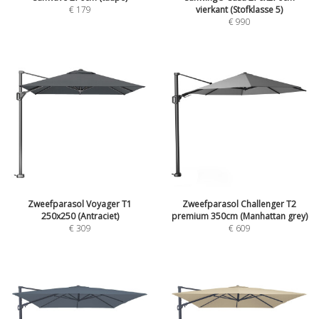
€
179
vierkant (Stofklasse 5)
€
990
Zweefparasol Voyager T1
Zweefparasol Challenger T2
250x250 (Antraciet)
premium 350cm (Manhattan grey)
€
309
€
609