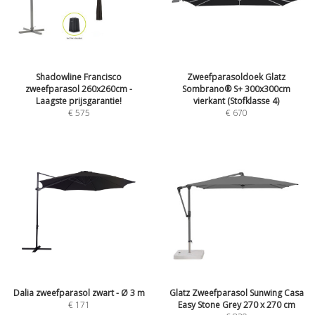
Shadowline Francisco
Zweefparasoldoek Glatz
zweefparasol 260x260cm -
Sombrano® S+ 300x300cm
Laagste prijsgarantie!
vierkant (Stofklasse 4)
€
575
€
670
Dalia zweefparasol zwart - Ø 3 m
Glatz Zweefparasol Sunwing Casa
€
171
Easy Stone Grey 270 x 270 cm