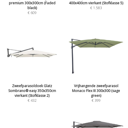
premium 300x300cm (Faded
400x400cm vierkant (Stofklasse 5)
black)
€
1.583
€
609
Zweefparasoldoek Glatz
Vrijhangende zweefparasol
Sombrano® easy 350x350cm
Monaco Flex III 300x300 (sage
vierkant (Stofklasse 2)
green)
€
432
€
399