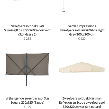
Zweefparasoldoek Glatz
Garden Impressions
Sunwing® C+ 260x260cm vierkant
Zweefparasol Hawaii White Light
(Stofklasse 2)
Grey 300 x 300 cm
€
238
€
529
Vrijhangende zweefparasol Sun
Zweefparasoldoek Hartman
Square 250x125 (Taupe)
Reflexion en Scope zweefparasol
€
179
320x320cm vierkant naturel