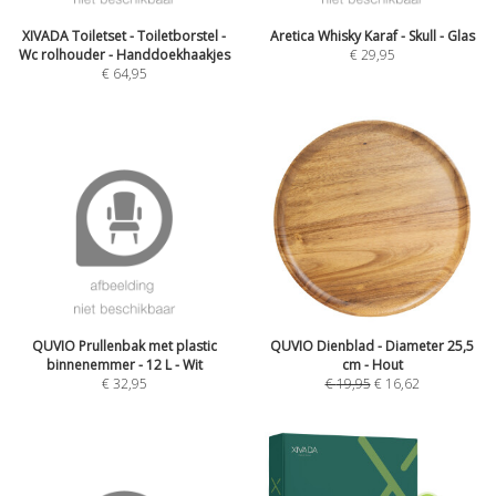
XIVADA Toiletset - Toiletborstel -
Aretica Whisky Karaf - Skull - Glas
Wc rolhouder - Handdoekhaakjes
€
29,95
€
64,95
QUVIO Prullenbak met plastic
QUVIO Dienblad - Diameter 25,5
binnenemmer - 12 L - Wit
cm - Hout
€
32,95
€
19,95
€
16,62