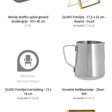
Wendy stoffen opbergmand
QUVIO Fotolijst - 17,5 x 23 cm -
donkergrijs - 30 x 45 cm
Staand - Goud
€
32
€
19,95
€
16,62
QUVIO Fotolijst met ketting - 13 x
Krumble Melkkannetje - Zilver -
18 cm
RVS
€
21,95
€
18,83
€
16,95
€
14,12