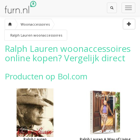
Toggle
Toggl
Search
Navig
Woonaccessoires
Ralph Lauren woonaccessoires
Ralph Lauren woonaccessoires
online kopen? Vergelijk direct
Producten op Bol.com
Ralph Lauren
Ralph Lauren A Way of Living