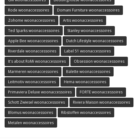
Rode woonaccessoires
Domani Furniture woonaccessoires
Zohome woonaccessoires
Artis woonaccessoires
Ted Sparks woonaccessoires
Stanley woonaccessoires
Apple Bee woonaccessoires
Dutch Lifestyle woonaccessoires
Riverdale woonaccessoires
Label 51 woonaccessoires
It's about RoMi woonaccessoires
Obsession woonaccessoires
Marmeren woonaccessoires
Balette woonaccessoires
Leitmotiv woonaccessoires
Hema woonaccessoires
Primaviera Deluxe woonaccessoires
FORTE woonaccessoires
Schott Zwiesel woonaccessoires
Riviera Maison woonaccessoires
Blomus woonaccessoires
Ribstoffen woonaccessoires
Metalen woonaccessoires