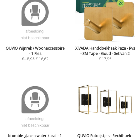
QUVIO Wijnrek / Woonaccessoire
XIVADA Handdoekhaak Paza - Rvs
- 1 Fles
- 3M Tape - Goud - Set van 2
€
18,95
€
16,62
€
17,95
Krumble glazen water karaf - 1
QUVIO Fotolijstjes - Rechthoek -