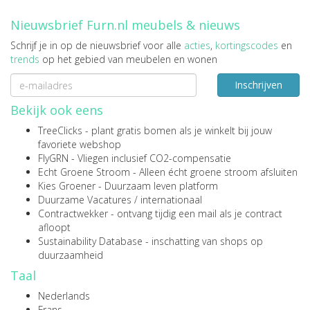
Nieuwsbrief Furn.nl meubels & nieuws
Schrijf je in op de nieuwsbrief voor alle
acties
,
kortingscodes
en
trends
op het gebied van meubelen en wonen
Inschrijven
Bekijk ook eens
TreeClicks
- plant gratis bomen als je winkelt bij jouw
favoriete webshop
FlyGRN
- Vliegen inclusief CO2-compensatie
Echt Groene Stroom
- Alleen écht groene stroom afsluiten
Kies Groener
- Duurzaam leven platform
Duurzame Vacatures
/
internationaal
Contractwekker
- ontvang tijdig een mail als je contract
afloopt
Sustainability Database
- inschatting van shops op
duurzaamheid
Taal
Nederlands
Frans