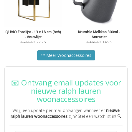
QUVIO Fotolijst - 13 x 18 cm (bxh)
Krumble Melkkan 300ml -
- Vouwlijst
Antraciet
€
25,95
€
22,26
€
16,95
€
14,95
Meer Woonaccessoires
📧 Ontvang email updates voor
nieuwe ralph lauren
woonaccessoires
Wil jij een update per mail ontvangen wanneer er
nieuwe
ralph lauren woonaccessoires
zijn? Stel een watchlist in! 🔍