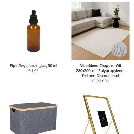
Pipetflesje, bruin glas, 50 ml
Vloerkleed Chappe - Wit
€
1,95
280x200cm - Polypropyleen -
Dekbed-Discounter.nl
€
129
€
99