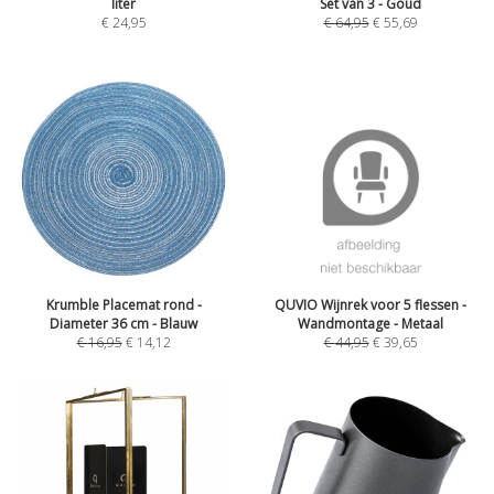
liter
Set van 3 - Goud
€
24,95
€
64,95
€
55,69
Krumble Placemat rond -
QUVIO Wijnrek voor 5 flessen -
Diameter 36 cm - Blauw
Wandmontage - Metaal
€
16,95
€
14,12
€
44,95
€
39,65