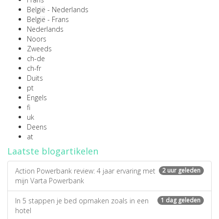
België - Nederlands
België - Frans
Nederlands
Noors
Zweeds
ch-de
ch-fr
Duits
pt
Engels
fi
uk
Deens
at
Laatste blogartikelen
Action Powerbank review: 4 jaar ervaring met
2 uur geleden
mijn Varta Powerbank
In 5 stappen je bed opmaken zoals in een
1 dag geleden
hotel