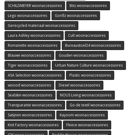
SCHILDMEYER woonaccessoires
Bitz woonaccessoires
Lego woonaccessoires
Gorillz woonaccessoires
Gerecycled materiaal woonaccessoires
Laura Ashley woonaccessoires
Cult woonaccessoires
Romanette woonaccessoires
Bureaustoel24 woonaccessoires
Blauwe woonaccessoires
Gouden woonaccessoires
Tiger woonaccessoires
Urban Nature Culture woonaccessoires
ASA Selection woonaccessoires
Plastic woonaccessoires
woood woonaccessoires
Diesel woonaccessoires
Sealskin woonaccessoires
NOUS Living woonaccessoires
Transparante woonaccessoires
Go-de textil woonaccessoires
Satijnen woonaccessoires
Kayoom woonaccessoires
Knit Factory woonaccessoires
Fleece woonaccessoires
GM woonaccessoires
Beddinghouse woonaccessoires