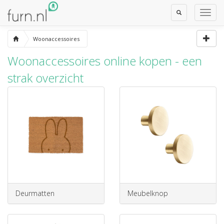
Toggle
Toggl
Search
Navig
Woonaccessoires
Woonaccessoires online kopen - een
strak overzicht
Deurmatten
Meubelknop