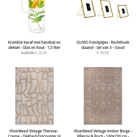
Krumble Karaf met handvat en
QUVIO Fotolijstjes - Rechthoek
deksel - Glas en hout - 1,5 liter
staand - Set van 3 - Goud
€
29,95
€
26,41
€
39,95
Vloerkleed Vintage Therese -
Vloerkleed Vintage Amber Beige -
Creme - Dekbed-Discounter.nl
Villeroy & Boch - 160x230 cm -