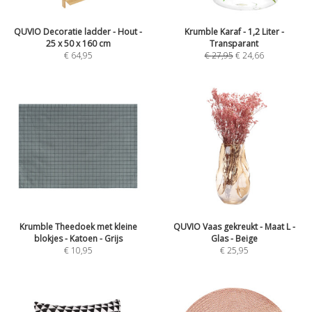
QUVIO Decoratie ladder - Hout -
Krumble Karaf - 1,2 Liter -
25 x 50 x 160 cm
Transparant
€
64,95
€
27,95
€
24,66
Krumble Theedoek met kleine
QUVIO Vaas gekreukt - Maat L -
blokjes - Katoen - Grijs
Glas - Beige
€
10,95
€
25,95