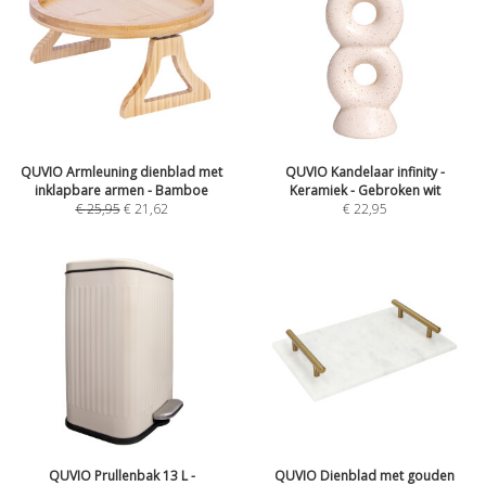
QUVIO Armleuning dienblad met
QUVIO Kandelaar infinity -
inklapbare armen - Bamboe
Keramiek - Gebroken wit
€
25,95
€
21,62
€
22,95
QUVIO Prullenbak 13 L -
QUVIO Dienblad met gouden