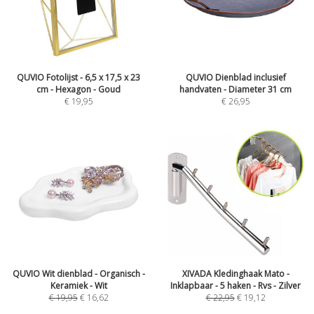
QUVIO Fotolijst - 6,5 x 17,5 x 23
QUVIO Dienblad inclusief
cm - Hexagon - Goud
handvaten - Diameter 31 cm
€
19,95
€
26,95
QUVIO Wit dienblad - Organisch -
XIVADA Kledinghaak Mato -
Keramiek - Wit
Inklapbaar - 5 haken - Rvs - Zilver
€
19,95
€
16,62
€
22,95
€
19,12