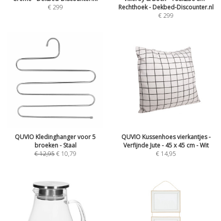
€
299
Rechthoek - Dekbed-Discounter.nl
€
299
QUVIO Kledinghanger voor 5
QUVIO Kussenhoes vierkantjes -
broeken - Staal
Verfijnde Jute - 45 x 45 cm - Wit
€
12,95
€
10,79
€
14,95