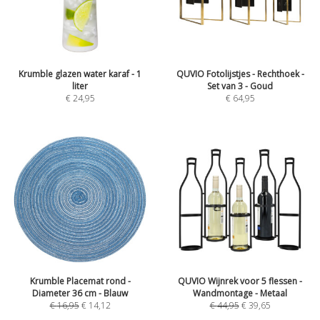
Krumble glazen water karaf - 1
QUVIO Fotolijstjes - Rechthoek -
liter
Set van 3 - Goud
€
24,95
€
64,95
Krumble Placemat rond -
QUVIO Wijnrek voor 5 flessen -
Diameter 36 cm - Blauw
Wandmontage - Metaal
€
16,95
€
14,12
€
44,95
€
39,65