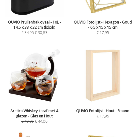
QUVIO Prullenbak ovaal - 10L -
QUVIO Fotolijst - Hexagon - Goud
14,5 x 33 x 32 cm (lxbxh)
- 6,5 x 15 x 15 cm
€
34,95
€
30,83
€
17,95
Aretica Whiskey karaf met 4
QUVIO Fotolijst - Hout - Staand
glazen - Glas en Hout
€
17,95
€
49,95
€
44,06