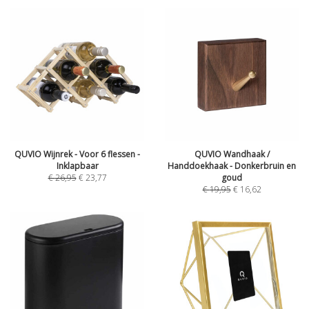
QUVIO Wijnrek - Voor 6 flessen -
QUVIO Wandhaak /
Inklapbaar
Handdoekhaak - Donkerbruin en
€
26,95
€
23,77
goud
€
19,95
€
16,62