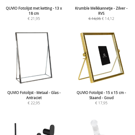
QUVIO Fotolijst met ketting - 13 x
Krumble Melkkannetje - Zilver -
18 cm
RVS
€
21,95
€
16,95
€
14,12
QUVIO Fotolijst - Metaal - Glas -
QUVIO Fotolijst - 15 x 15 cm -
Antraciet
Staand - Goud
€
22,95
€
17,95