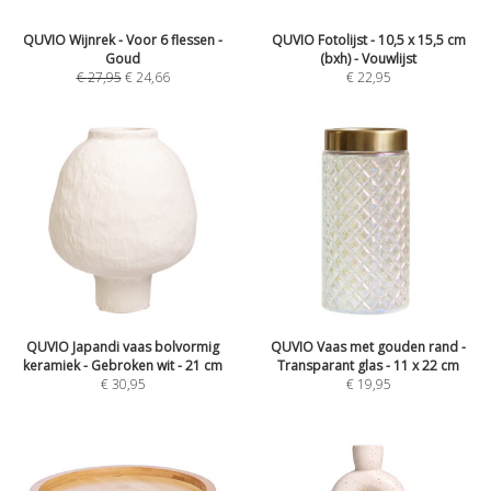
QUVIO Wijnrek - Voor 6 flessen -
QUVIO Fotolijst - 10,5 x 15,5 cm
Goud
(bxh) - Vouwlijst
€
27,95
€
24,66
€
22,95
QUVIO Japandi vaas bolvormig
QUVIO Vaas met gouden rand -
keramiek - Gebroken wit - 21 cm
Transparant glas - 11 x 22 cm
€
30,95
€
19,95