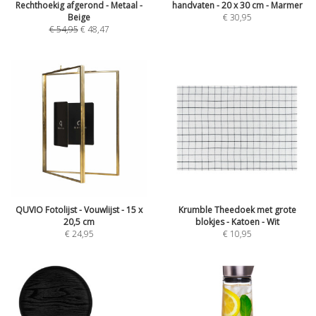
Rechthoekig afgerond - Metaal -
handvaten - 20 x 30 cm - Marmer
Beige
€
30,95
€
54,95
€
48,47
QUVIO Fotolijst - Vouwlijst - 15 x
Krumble Theedoek met grote
20,5 cm
blokjes - Katoen - Wit
€
24,95
€
10,95