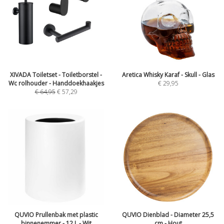
XIVADA Toiletset - Toiletborstel -
Aretica Whisky Karaf - Skull - Glas
Wc rolhouder - Handdoekhaakjes
€
29,95
€
64,95
€
57,29
QUVIO Prullenbak met plastic
QUVIO Dienblad - Diameter 25,5
binnenemmer - 12 L - Wit
cm - Hout