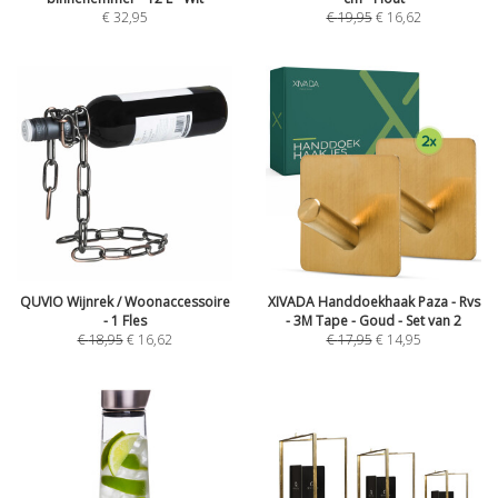
€
32,95
€
19,95
€
16,62
QUVIO Wijnrek / Woonaccessoire
XIVADA Handdoekhaak Paza - Rvs
- 1 Fles
- 3M Tape - Goud - Set van 2
€
18,95
€
16,62
€
17,95
€
14,95