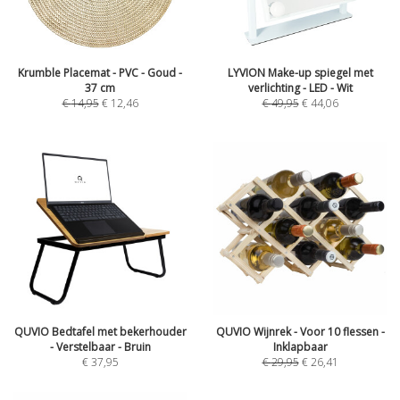
Krumble Placemat - PVC - Goud -
LYVION Make-up spiegel met
37 cm
verlichting - LED - Wit
€
14,95
€
12,46
€
49,95
€
44,06
QUVIO Bedtafel met bekerhouder
QUVIO Wijnrek - Voor 10 flessen -
- Verstelbaar - Bruin
Inklapbaar
€
37,95
€
29,95
€
26,41