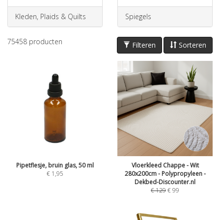
Kleden, Plaids & Quilts
Spiegels
75458
producten
Filteren
Sorteren
Pipetflesje, bruin glas, 50 ml
Vloerkleed Chappe - Wit
€
1,95
280x200cm - Polypropyleen -
Dekbed-Discounter.nl
€
129
€
99