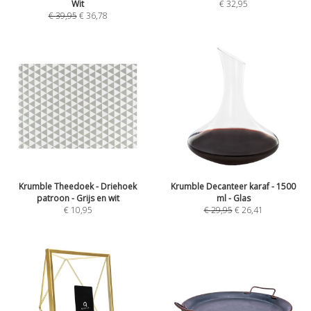
Wit
€
32,95
€
39,95
€
36,78
Krumble Theedoek - Driehoek
Krumble Decanteer karaf - 1500
patroon - Grijs en wit
ml - Glas
€
10,95
€
29,95
€
26,41