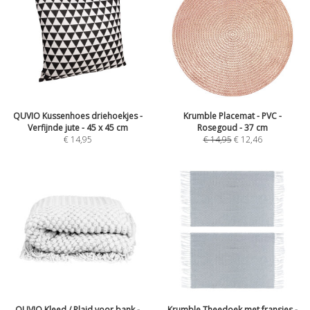
QUVIO Kussenhoes driehoekjes -
Krumble Placemat - PVC -
Verfijnde jute - 45 x 45 cm
Rosegoud - 37 cm
€
14,95
€
14,95
€
12,46
QUVIO Kleed / Plaid voor bank -
Krumble Theedoek met fransjes -