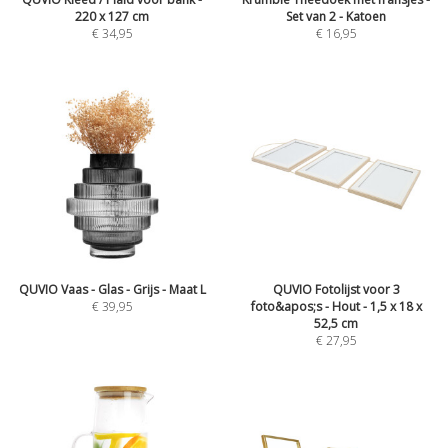
220 x 127 cm
Set van 2 - Katoen
€
34,95
€
16,95
QUVIO Vaas - Glas - Grijs - Maat L
QUVIO Fotolijst voor 3
€
39,95
foto&apos;s - Hout - 1,5 x 18 x
52,5 cm
€
27,95