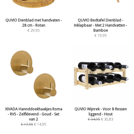
QUVIO Dienblad met handvaten -
QUVIO Bedtafel Dienblad -
28 cm - Rotan
Inklapbaar - Met 2 Handvatten -
€
29,95
Bamboe
€
19,95
XIVADA Hannddoekhaakjes Roma
QUVIO Wijnrek - Voor 8 flessen
- RVS - Zelfklevend - Goud - Set
liggend - Hout
van 2
€
34,95
€
30,83
€
17,95
€
14,95