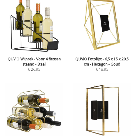
QUVIO Wijnrek - Voor 4 flessen
QUVIO Fotolijst - 6,5 x 15 x 20,5
staand - Staal
cm - Hexagon - Goud
€
26,95
€
18,95