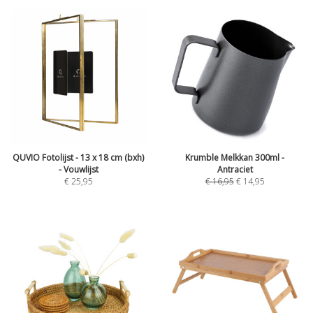
QUVIO Fotolijst - 13 x 18 cm (bxh)
Krumble Melkkan 300ml -
- Vouwlijst
Antraciet
€
25,95
€
16,95
€
14,95