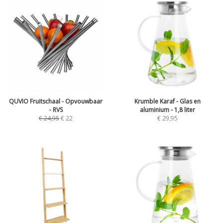
QUVIO Fruitschaal - Opvouwbaar
Krumble Karaf - Glas en
- RVS
aluminium - 1,8 liter
€
24,95
€
22
€
29,95