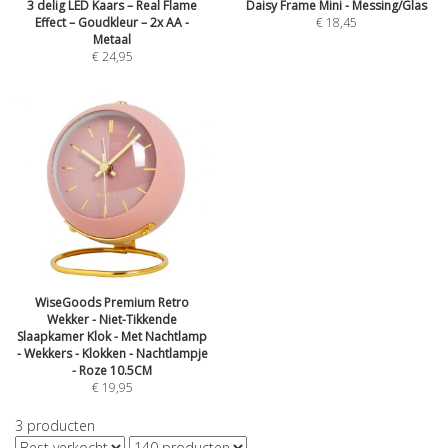
3 delig LED Kaars – Real Flame
Daisy Frame Mini - Messing/Glas
Effect – Goudkleur – 2x AA -
€
18,45
Metaal
€
24,95
WiseGoods Premium Retro
Wekker - Niet-Tikkende
Slaapkamer Klok - Met Nachtlamp
- Wekkers - Klokken - Nachtlampje
- Roze 10.5CM
€
19,95
3
producten