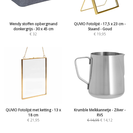
Wendy stoffen opbergmand
QUVIO Fotolijst - 17,5 x 23 cm -
donkergrijs - 30 x 45 cm
Staand - Goud
€
32
€
19,95
QUVIO Fotolijst met ketting - 13 x
Krumble Melkkannetje - Zilver -
18 cm
RVS
€
21,95
€
16,95
€
14,12