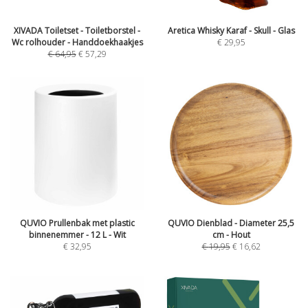
XIVADA Toiletset - Toiletborstel -
Aretica Whisky Karaf - Skull - Glas
Wc rolhouder - Handdoekhaakjes
€
29,95
€
64,95
€
57,29
QUVIO Prullenbak met plastic
QUVIO Dienblad - Diameter 25,5
binnenemmer - 12 L - Wit
cm - Hout
€
32,95
€
19,95
€
16,62