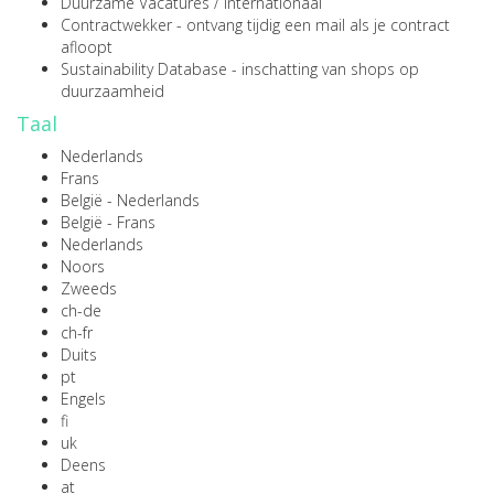
Duurzame Vacatures
/
internationaal
Contractwekker
- ontvang tijdig een mail als je contract
afloopt
Sustainability Database
- inschatting van shops op
duurzaamheid
Taal
Nederlands
Frans
België - Nederlands
België - Frans
Nederlands
Noors
Zweeds
ch-de
ch-fr
Duits
pt
Engels
fi
uk
Deens
at