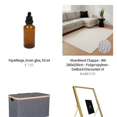
Pipetflesje, bruin glas, 50 ml
Vloerkleed Chappe - Wit
€
1,95
280x200cm - Polypropyleen -
Dekbed-Discounter.nl
€
129
€
99