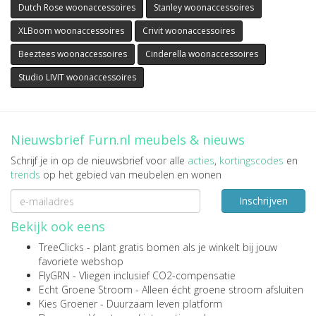
Dutch Rose woonaccessoires
Stanley woonaccessoires
XLBoom woonaccessoires
Crivit woonaccessoires
Beeztees woonaccessoires
Cinderella woonaccessoires
Studio LIVIT woonaccessoires
Nieuwsbrief Furn.nl meubels & nieuws
Schrijf je in op de nieuwsbrief voor alle
acties
,
kortingscodes
en
trends
op het gebied van meubelen en wonen
Inschrijven
Bekijk ook eens
TreeClicks
- plant gratis bomen als je winkelt bij jouw
favoriete webshop
FlyGRN
- Vliegen inclusief CO2-compensatie
Echt Groene Stroom
- Alleen écht groene stroom afsluiten
Kies Groener
- Duurzaam leven platform