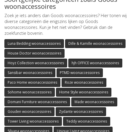
woonaccessoires
Zoek je iets anders dan Goods woonaccessoires? Hier tonen wij
diverse categorieën die enigszins lijken op Goods
woonaccessoires. Kun je het niet vinden? Gebruik dan de
zoekfunctie bovenin.
Luna Bedding woonaccessoires
Dille & Kamille woonaccessoires
House Doctor woonaccessoires
Hoyz Collection woonaccessoires
hjh OFFICE woonaccessoires
Sansibar woonaccessoires
PTMD woonaccessoires
Paco Home woonaccessoires
Roze woonaccessoires
Sohome woonaccessoires
Home Style woonaccessoires
Domani Furniture woonaccessoires
Made woonaccessoires
Gouden woonaccessoires
Zydante woonaccessoires
Tower Living woonaccessoires
Teddy woonaccessoires
Silvana woonaccessoires
Unique Living woonaccessoires