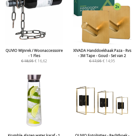
QUVIO Wijnrek / Woonaccessoire
XIVADA Handdoekhaak Paza - Rvs
- 1 Fles
- 3M Tape - Goud - Set van 2
€
18,95
€
16,62
€
17,95
€
14,95
Krumble glazen water karaf - 1
QUVIO Fotolijstjes - Rechthoek -