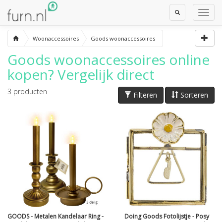
Toggle
Toggl
Search
Navig
Woonaccessoires
Goods woonaccessoires
Goods woonaccessoires
online
kopen? Vergelijk direct
3
producten
Filteren
Sorteren
GOODS - Metalen Kandelaar Ring -
Doing Goods Fotolijstje - Posy