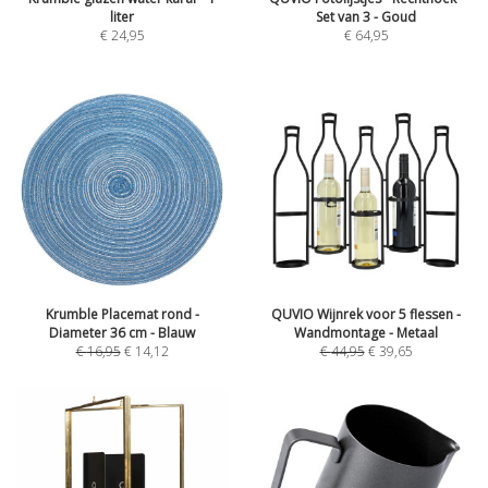
liter
Set van 3 - Goud
€
24,95
€
64,95
Krumble Placemat rond -
QUVIO Wijnrek voor 5 flessen -
Diameter 36 cm - Blauw
Wandmontage - Metaal
€
16,95
€
14,12
€
44,95
€
39,65