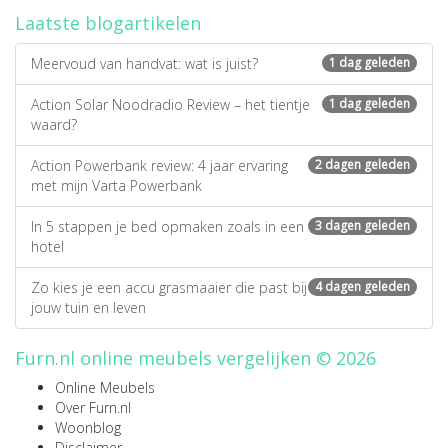
Laatste blogartikelen
Meervoud van handvat: wat is juist?
1 dag geleden
Action Solar Noodradio Review – het tientje
1 dag geleden
waard?
Action Powerbank review: 4 jaar ervaring
2 dagen geleden
met mijn Varta Powerbank
In 5 stappen je bed opmaken zoals in een
3 dagen geleden
hotel
Zo kies je een accu grasmaaier die past bij
4 dagen geleden
jouw tuin en leven
Furn.nl online meubels vergelijken © 2026
Online Meubels
Over Furn.nl
Woonblog
Disclaimer