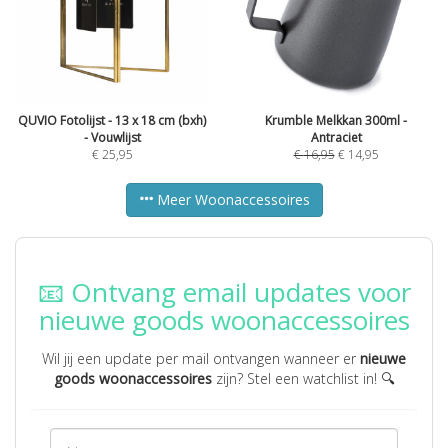
QUVIO Fotolijst - 13 x 18 cm (bxh)
Krumble Melkkan 300ml -
- Vouwlijst
Antraciet
€
25,95
€
16,95
€
14,95
Meer Woonaccessoires
📧 Ontvang email updates voor
nieuwe goods woonaccessoires
Wil jij een update per mail ontvangen wanneer er
nieuwe
goods woonaccessoires
zijn? Stel een watchlist in! 🔍