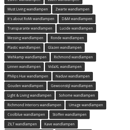
Must Living wandlampen
Zwarte wandlampen
It's about RoMi wandlampen
D&M wandlampen
Transparante wandlampen
Lucide wandlampen
Messing wandlampen
Ronde wandlampen
Plastic wandlampen
Glazen wandlampen
Wehkamp wandlampen
Richmond wandlampen
Linnen wandlampen
VidaXL wandlampen
Philips Hue wandlampen
Naduvi wandlampen
Gouden wandlampen
Gewoonstijl wandlampen
Light & Living wandlampen
Sohome wandlampen
Richmond Interiors wandlampen
Umage wandlampen
Coolblue wandlampen
Stoffen wandlampen
ZILT wandlampen
Kave wandlampen