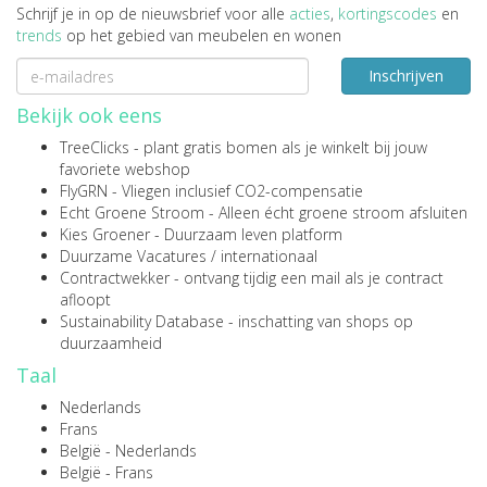
Schrijf je in op de nieuwsbrief voor alle
acties
,
kortingscodes
en
trends
op het gebied van meubelen en wonen
Inschrijven
Bekijk ook eens
TreeClicks
- plant gratis bomen als je winkelt bij jouw
favoriete webshop
FlyGRN
- Vliegen inclusief CO2-compensatie
Echt Groene Stroom
- Alleen écht groene stroom afsluiten
Kies Groener
- Duurzaam leven platform
Duurzame Vacatures
/
internationaal
Contractwekker
- ontvang tijdig een mail als je contract
afloopt
Sustainability Database
- inschatting van shops op
duurzaamheid
Taal
Nederlands
Frans
België - Nederlands
België - Frans