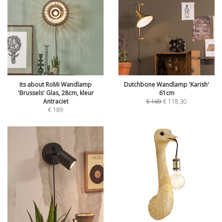
its about RoMi Wandlamp
Dutchbone Wandlamp 'Karish'
'Brussels' Glas, 28cm, kleur
61cm
Antraciet
€
169
€
118,30
€
189