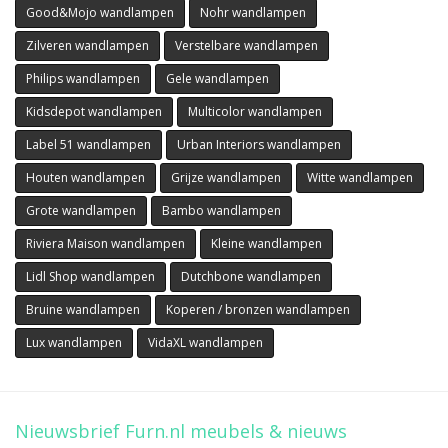
Good&Mojo wandlampen
Nohr wandlampen
Zilveren wandlampen
Verstelbare wandlampen
Philips wandlampen
Gele wandlampen
Kidsdepot wandlampen
Multicolor wandlampen
Label 51 wandlampen
Urban Interiors wandlampen
Houten wandlampen
Grijze wandlampen
Witte wandlampen
Grote wandlampen
Bambo wandlampen
Riviera Maison wandlampen
Kleine wandlampen
Lidl Shop wandlampen
Dutchbone wandlampen
Bruine wandlampen
Koperen / bronzen wandlampen
Lux wandlampen
VidaXL wandlampen
Nieuwsbrief Furn.nl meubels & nieuws