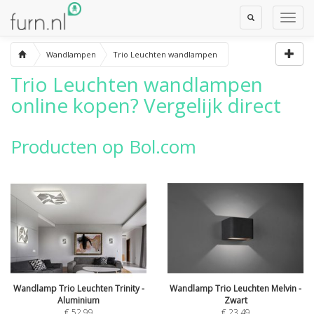
Toggle
Toggl
Search
Navig
Wandlampen
Trio Leuchten wandlampen
Trio Leuchten wandlampen
online kopen? Vergelijk direct
Producten op Bol.com
Wandlamp Trio Leuchten Trinity -
Wandlamp Trio Leuchten Melvin -
Aluminium
Zwart
€ 52,99
€ 23,49