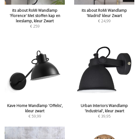
its about RoMi Wandlamp
its about RoMi Wandlamp
'Florence' Met stoffen kap en
'Madrid' kleur Zwart
leeslamp, kleur Zwart
€
24,99
€
259
Kave Home Wandlamp 'Offelis',
Urban Interiors Wandlamp
kleur zwart
'Industrial', kleur zwart
€
59,99
€
39,95