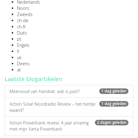
Nederlands
Noors
Zweeds
ch-de
ch-fr
Duits
pt
Engels
fi
uk
Deens
at
Laatste blogartikelen
Meervoud van handvat: wat is juist?
1 dag geleden
Action Solar Noodradio Review – het tientje
1 dag geleden
waard?
Action Powerbank review: 4 jaar ervaring
2 dagen geleden
met mijn Varta Powerbank