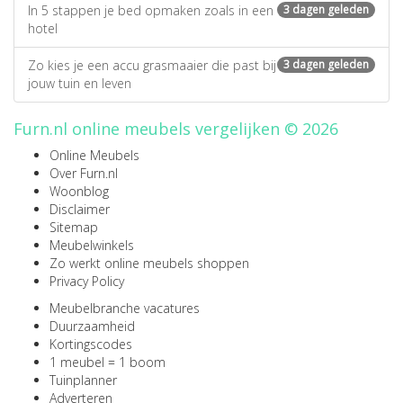
In 5 stappen je bed opmaken zoals in een
3 dagen geleden
hotel
Zo kies je een accu grasmaaier die past bij
3 dagen geleden
jouw tuin en leven
Furn.nl online meubels vergelijken © 2026
Online Meubels
Over Furn.nl
Woonblog
Disclaimer
Sitemap
Meubelwinkels
Zo werkt online meubels shoppen
Privacy Policy
Meubelbranche vacatures
Duurzaamheid
Kortingscodes
1 meubel = 1 boom
Tuinplanner
Adverteren