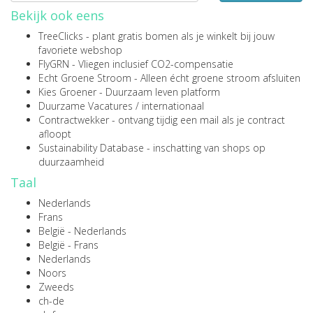
Bekijk ook eens
TreeClicks
- plant gratis bomen als je winkelt bij jouw
favoriete webshop
FlyGRN
- Vliegen inclusief CO2-compensatie
Echt Groene Stroom
- Alleen écht groene stroom afsluiten
Kies Groener
- Duurzaam leven platform
Duurzame Vacatures
/
internationaal
Contractwekker
- ontvang tijdig een mail als je contract
afloopt
Sustainability Database
- inschatting van shops op
duurzaamheid
Taal
Nederlands
Frans
België - Nederlands
België - Frans
Nederlands
Noors
Zweeds
ch-de