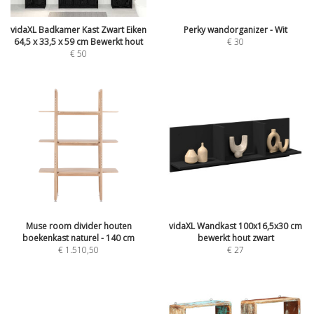
vidaXL Badkamer Kast Zwart Eiken
Perky wandorganizer - Wit
64,5 x 33,5 x 59 cm Bewerkt hout
€
30
€
50
Muse room divider houten
vidaXL Wandkast 100x16,5x30 cm
boekenkast naturel - 140 cm
bewerkt hout zwart
€
1.510,50
€
27