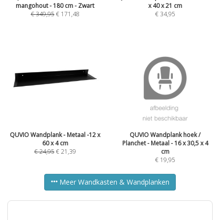
mangohout - 180 cm - Zwart
x 40 x 21 cm
€
349,95
€
171,48
€
34,95
QUVIO Wandplank - Metaal -12 x
QUVIO Wandplank hoek /
60 x 4 cm
Planchet - Metaal - 16 x 30,5 x 4
€
24,95
€
21,39
cm
€
19,95
Meer Wandkasten & Wandplanken