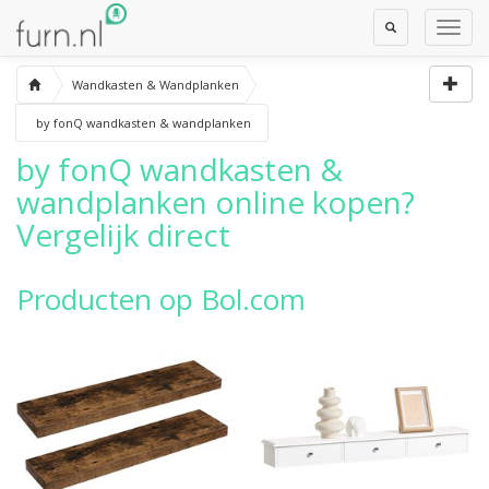
Toggle
Toggl
Search
Navig
Wandkasten & Wandplanken
by fonQ wandkasten & wandplanken
by fonQ wandkasten &
wandplanken
online kopen?
Vergelijk direct
Producten op Bol.com