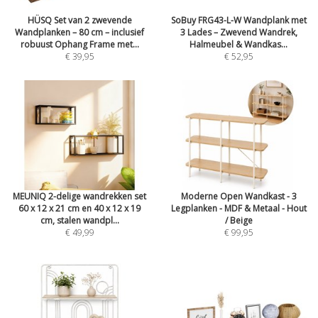
HÜSQ Set van 2 zwevende
SoBuy FRG43-L-W Wandplank met
Wandplanken – 80 cm – inclusief
3 Lades – Zwevend Wandrek,
robuust Ophang Frame met...
Halmeubel & Wandkas...
€ 39,95
€ 52,95
MEUNIQ 2-delige wandrekken set
Moderne Open Wandkast - 3
60 x 12 x 21 cm en 40 x 12 x 19
Legplanken - MDF & Metaal - Hout
cm, stalen wandpl...
/ Beige
€ 49,99
€ 99,95