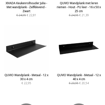
XIVADA Keukenrolhouder Julia -
QUVIO Wandplank met leren
Met wandplank - Zelfklevend -
riemen - Hout - PU leer - 16 x 50 x
Zwart
25 cm
€
24,95
€
22,81
€
24,95
€
21,39
QUVIO Wandplank - Metaal - 12 x
QUVIO Wandplank - Metaal - 12 x
30 x 4 cm
40 x 4 cm
€
22,95
€
23,95
€
20,54