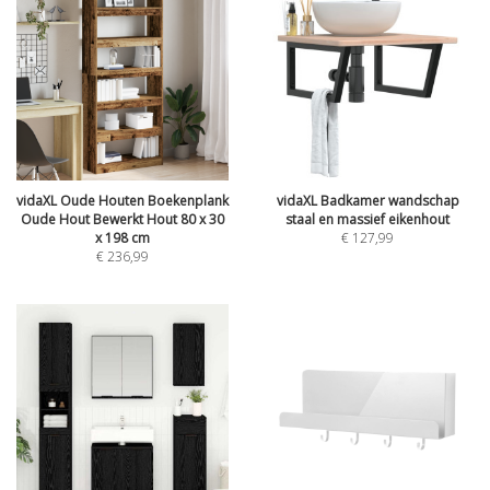
vidaXL Oude Houten Boekenplank
vidaXL Badkamer wandschap
Oude Hout Bewerkt Hout 80 x 30
staal en massief eikenhout
x 198 cm
€
127,99
€
236,99