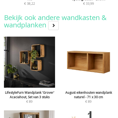
€ 38,22
€ 33,99
Bekijk ook andere wandkasten &
wandplanken
LifestyleFurn Wandplank 'Grover'
August eikenhouten wandplank
Acaciahout, Set van 3 stuks
naturel - 71 x 30 cm
€
89
€
89