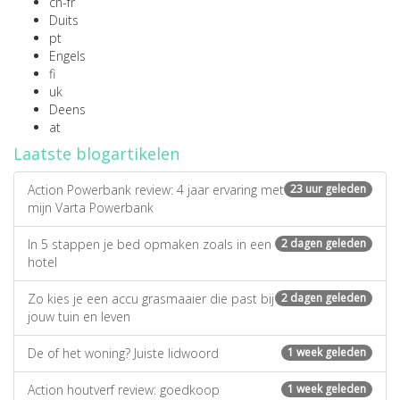
ch-fr
Duits
pt
Engels
fi
uk
Deens
at
Laatste blogartikelen
Action Powerbank review: 4 jaar ervaring met
23 uur geleden
mijn Varta Powerbank
In 5 stappen je bed opmaken zoals in een
2 dagen geleden
hotel
Zo kies je een accu grasmaaier die past bij
2 dagen geleden
jouw tuin en leven
De of het woning? Juiste lidwoord
1 week geleden
Action houtverf review: goedkoop
1 week geleden