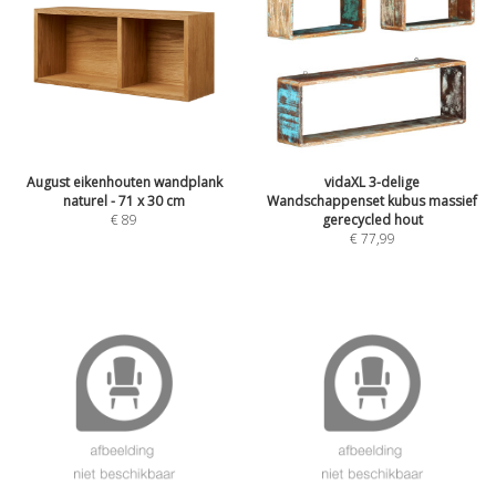
August eikenhouten wandplank
vidaXL 3-delige
naturel - 71 x 30 cm
Wandschappenset kubus massief
€
89
gerecycled hout
€
77,99