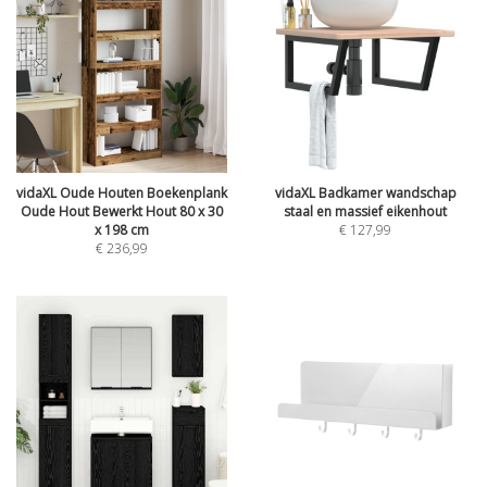
vidaXL Oude Houten Boekenplank
vidaXL Badkamer wandschap
Oude Hout Bewerkt Hout 80 x 30
staal en massief eikenhout
x 198 cm
€
127,99
€
236,99