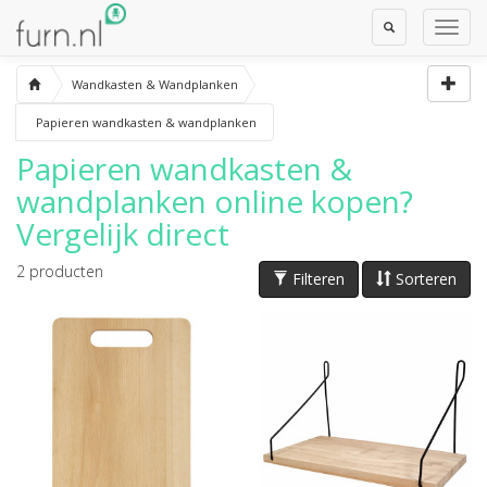
Toggle
Toggl
Search
Navig
Wandkasten & Wandplanken
Papieren wandkasten & wandplanken
Papieren wandkasten &
wandplanken
online kopen?
Vergelijk direct
2
producten
Filteren
Sorteren