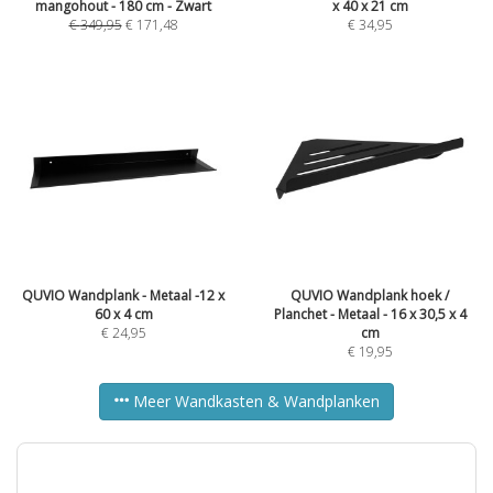
mangohout - 180 cm - Zwart
x 40 x 21 cm
€
349,95
€
171,48
€
34,95
QUVIO Wandplank - Metaal -12 x
QUVIO Wandplank hoek /
60 x 4 cm
Planchet - Metaal - 16 x 30,5 x 4
€
24,95
cm
€
19,95
Meer Wandkasten & Wandplanken