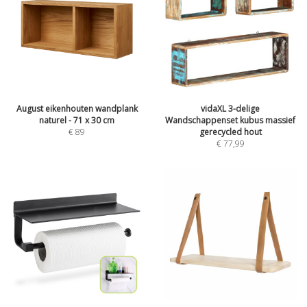
August eikenhouten wandplank
vidaXL 3-delige
naturel - 71 x 30 cm
Wandschappenset kubus massief
€
89
gerecycled hout
€
77,99