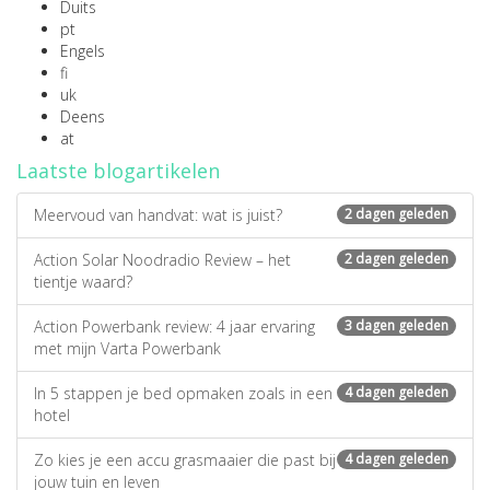
Duits
pt
Engels
fi
uk
Deens
at
Laatste blogartikelen
Meervoud van handvat: wat is juist?
2 dagen geleden
Action Solar Noodradio Review – het
2 dagen geleden
tientje waard?
Action Powerbank review: 4 jaar ervaring
3 dagen geleden
met mijn Varta Powerbank
In 5 stappen je bed opmaken zoals in een
4 dagen geleden
hotel
Zo kies je een accu grasmaaier die past bij
4 dagen geleden
jouw tuin en leven