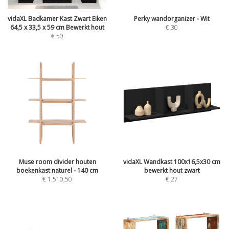
vidaXL Badkamer Kast Zwart Eiken
Perky wandorganizer - Wit
64,5 x 33,5 x 59 cm Bewerkt hout
€
30
€
50
Muse room divider houten
vidaXL Wandkast 100x16,5x30 cm
boekenkast naturel - 140 cm
bewerkt hout zwart
€
1.510,50
€
27