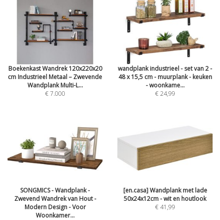
Boekenkast Wandrek 120x220x20
wandplank industrieel - set van 2 -
cm Industrieel Metaal – Zwevende
48 x 15,5 cm - muurplank - keuken
Wandplank Multi-L...
- woonkame...
€ 7.000
€ 24,99
SONGMICS - Wandplank -
[en.casa] Wandplank met lade
Zwevend Wandrek van Hout -
50x24x12cm - wit en houtlook
Modern Design - Voor
€ 41,99
Woonkamer...