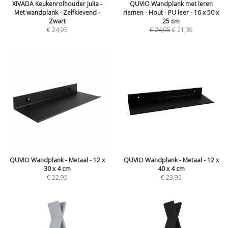
XIVADA Keukenrolhouder Julia -
QUVIO Wandplank met leren
Met wandplank - Zelfklevend -
riemen - Hout - PU leer - 16 x 50 x
Zwart
25 cm
€
24,95
€
24,95
€
21,39
QUVIO Wandplank - Metaal - 12 x
QUVIO Wandplank - Metaal - 12 x
30 x 4 cm
40 x 4 cm
€
22,95
€
23,95