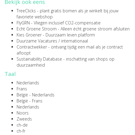
Bekijk ook eens
TreeClicks
- plant gratis bomen als je winkelt bij jouw
favoriete webshop
FlyGRN
- Vliegen inclusief CO2-compensatie
Echt Groene Stroom
- Alleen écht groene stroom afsluiten
Kies Groener
- Duurzaam leven platform
Duurzame Vacatures
/
internationaal
Contractwekker
- ontvang tijdig een mail als je contract
afloopt
Sustainability Database
- inschatting van shops op
duurzaamheid
Taal
Nederlands
Frans
België - Nederlands
België - Frans
Nederlands
Noors
Zweeds
ch-de
ch-fr