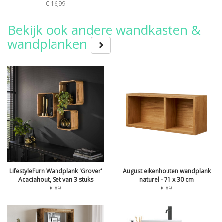
€ 16,99
Bekijk ook andere wandkasten &
wandplanken
LifestyleFurn Wandplank 'Grover'
August eikenhouten wandplank
Acaciahout, Set van 3 stuks
naturel - 71 x 30 cm
€
89
€
89