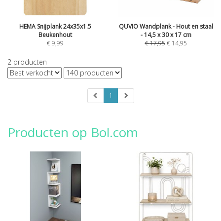
HEMA Snijplank 24x35x1.5
QUVIO Wandplank - Hout en staal
Beukenhout
- 14,5 x 30 x 17 cm
€
9,99
€
17,95
€
14,95
2
producten
1
Producten op Bol.com