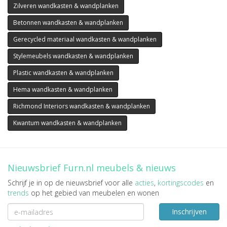
Zilveren wandkasten & wandplanken
Betonnen wandkasten & wandplanken
Gerecycled materiaal wandkasten & wandplanken
Stylemeubels wandkasten & wandplanken
Plastic wandkasten & wandplanken
Hema wandkasten & wandplanken
Richmond Interiors wandkasten & wandplanken
Kwantum wandkasten & wandplanken
Nieuwsbrief Furn.nl meubels & nieuws
Schrijf je in op de nieuwsbrief voor alle
acties
,
kortingscodes
en
trends
op het gebied van meubelen en wonen
Inschrijven