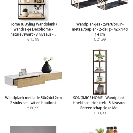
Home & Styling Wandplank /
Wandplankjes - zwart/bruin-
wandrekje Decohome -
metaal/papier - 2-delig - 42 x 14 x
naturel/zwart - 3 niveaus -...
14 cm
€ 15,99
€ 21,99
Wandplank met lade 50x24x12cm
SONGMICS HOME - Wandplank -
2 stuks set - wit en houtlook
Hoekkast - Hoekrek - 5 Niveaus -
€ 80,99
Gereedschapsloze Mo...
€ 30,99