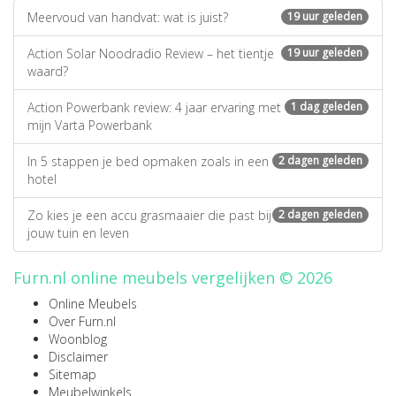
Meervoud van handvat: wat is juist?
19 uur geleden
Action Solar Noodradio Review – het tientje
19 uur geleden
waard?
Action Powerbank review: 4 jaar ervaring met
1 dag geleden
mijn Varta Powerbank
In 5 stappen je bed opmaken zoals in een
2 dagen geleden
hotel
Zo kies je een accu grasmaaier die past bij
2 dagen geleden
jouw tuin en leven
Furn.nl online meubels vergelijken © 2026
Online Meubels
Over Furn.nl
Woonblog
Disclaimer
Sitemap
Meubelwinkels