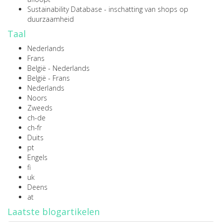
Sustainability Database
- inschatting van shops op
duurzaamheid
Taal
Nederlands
Frans
België - Nederlands
België - Frans
Nederlands
Noors
Zweeds
ch-de
ch-fr
Duits
pt
Engels
fi
uk
Deens
at
Laatste blogartikelen