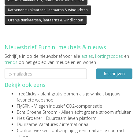
Katoenen tuinkaarsen, lantaarns & windlichten
Oranje tuinkaarsen, lantaarns & windlichten
Nieuwsbrief Furn.nl meubels & nieuws
Schrijf je in op de nieuwsbrief voor alle
acties
,
kortingscodes
en
trends
op het gebied van meubelen en wonen
Inschrijven
Bekijk ook eens
TreeClicks
- plant gratis bomen als je winkelt bij jouw
favoriete webshop
FlyGRN
- Vliegen inclusief CO2-compensatie
Echt Groene Stroom
- Alleen écht groene stroom afsluiten
Kies Groener
- Duurzaam leven platform
Duurzame Vacatures
/
internationaal
Contractwekker
- ontvang tijdig een mail als je contract
afloopt