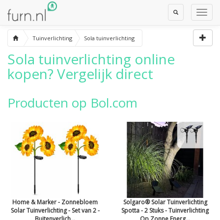
Toggle
Toggl
Search
Navig
Tuinverlichting
Sola tuinverlichting
Sola tuinverlichting
online
kopen? Vergelijk direct
Producten op Bol.com
Home & Marker - Zonnebloem
Solgaro® Solar Tuinverlichting
Solar Tuinverlichting - Set van 2 -
Spotta - 2 Stuks - Tuinverlichting
Buitenverlich...
Op Zonne Energ...