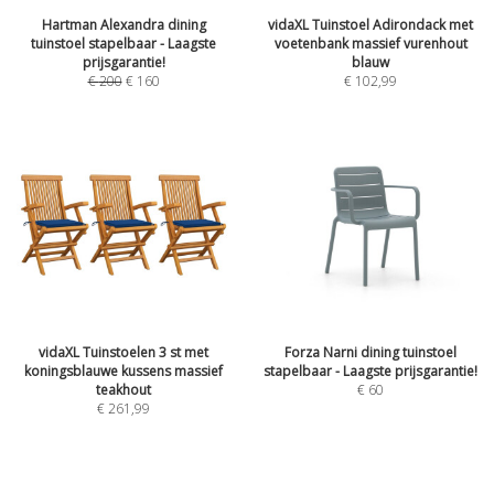
Hartman Alexandra dining
vidaXL Tuinstoel Adirondack met
tuinstoel stapelbaar - Laagste
voetenbank massief vurenhout
prijsgarantie!
blauw
€
200
€
160
€
102,99
vidaXL Tuinstoelen 3 st met
Forza Narni dining tuinstoel
koningsblauwe kussens massief
stapelbaar - Laagste prijsgarantie!
teakhout
€
60
€
261,99