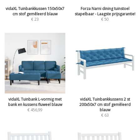
vidaXL Tuinbankkussen 150x50x7
Forza Narni dining tuinstoel
cm stof gemêleerd blauw
stapelbaar - Laagste prijsgarantie!
€
23
€
50
vidaXL Tuinbank L-vormig met
vidaXL Tuinbankkussens 2 st
bank en kussens fluweel blauw
200x50x7 cm stof gemêleerd
€
456,99
blauw
€
63