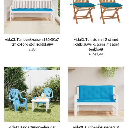
vidaXL Tuinbankkussen 180x50x7
vidaXL Tuinstoelen 2 st met
cm oxford stof lichtblauw
lichtblauwe kussens massief
€
28
teakhout
€
240,99
vidaXL Kindertuinstoelen 2 st
vidaXL Tuinbankkussens 2 st