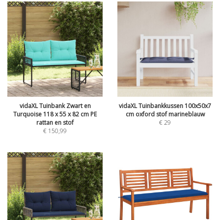
vidaXL Tuinbank Zwart en
vidaXL Tuinbankkussen 100x50x7
Turquoise 118 x 55 x 82 cm PE
cm oxford stof marineblauw
rattan en stof
€
29
€
150,99