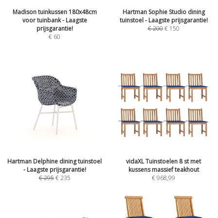
Madison tuinkussen 180x48cm
Hartman Sophie Studio dining
voor tuinbank - Laagste
tuinstoel - Laagste prijsgarantie!
prijsgarantie!
€
200
€
150
€
60
Hartman Delphine dining tuinstoel
vidaXL Tuinstoelen 8 st met
- Laagste prijsgarantie!
kussens massief teakhout
€
295
€
235
€
968,99