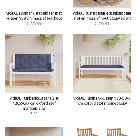
vidaXL Tuinbank stapelbaar met
vidaXL Tuinstoelen 4 st inklapbaar
kussen 159 cm massief teakhout
stof en massief hout blauw en wit
€
225,99
€
205,99
vidaXL Tuinbankkussens 2 st
vidaXL Tuinbankkussen 180x50x7
120x50x7 cm oxford stof
cm oxford stof marineblauw
marineblauw
€
28
€
38