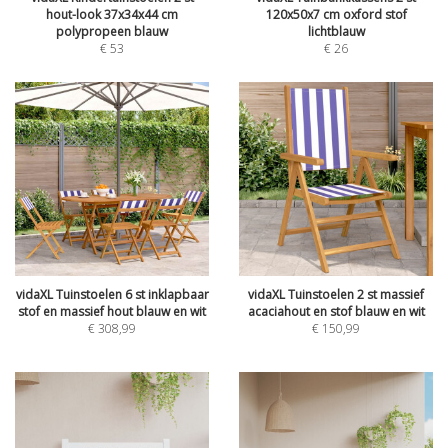
hout-look 37x34x44 cm
120x50x7 cm oxford stof
polypropeen blauw
lichtblauw
€
53
€
26
vidaXL Tuinstoelen 6 st inklapbaar
vidaXL Tuinstoelen 2 st massief
stof en massief hout blauw en wit
acaciahout en stof blauw en wit
€
308,99
€
150,99