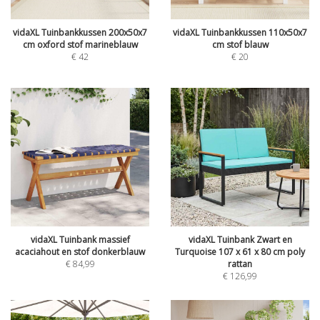
vidaXL Tuinbankkussen 200x50x7
vidaXL Tuinbankkussen 110x50x7
cm oxford stof marineblauw
cm stof blauw
€
42
€
20
vidaXL Tuinbank massief
vidaXL Tuinbank Zwart en
acaciahout en stof donkerblauw
Turquoise 107 x 61 x 80 cm poly
€
84,99
rattan
€
126,99