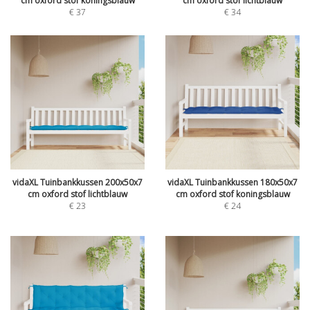
cm oxford stof koningsblauw
cm oxford stof lichtblauw
€
37
€
34
vidaXL Tuinbankkussen 200x50x7
vidaXL Tuinbankkussen 180x50x7
cm oxford stof lichtblauw
cm oxford stof koningsblauw
€
23
€
24