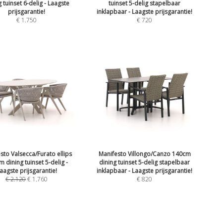
g tuinset 6-delig - Laagste
tuinset 5-delig stapelbaar
prijsgarantie!
inklapbaar - Laagste prijsgarantie!
€
1.750
€
720
sto Valsecca/Furato ellips
Manifesto Villongo/Canzo 140cm
 dining tuinset 5-delig -
dining tuinset 5-delig stapelbaar
aagste prijsgarantie!
inklapbaar - Laagste prijsgarantie!
€
2.120
€
1.760
€
820