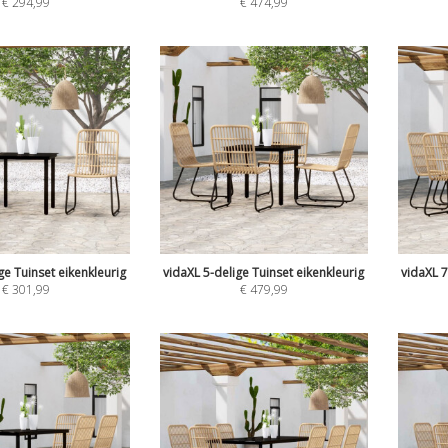
€
294,99
€
474,99
ge Tuinset eikenkleurig
vidaXL 5-delige Tuinset eikenkleurig
vidaXL 7
€
301,99
€
479,99