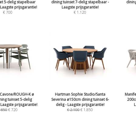
set 5-delig stapelbaar
dining tuinset 7-delig stapelbaar -
dinin
 Laagste prijsgarantie!
Laagste prijsgarantie!
€
700
€
1.120
 Cavone/ROUGH-K ø
Hartman Sophie Studio/Santa
Manife
ing tuinset 5-delig
Severina ø150cm dining tuinset 6-
200cm
 Laagste prijsgarantie!
delig - Laagste prijsgarantie!
L
€
850
€
720
€
2.100
€
1.850