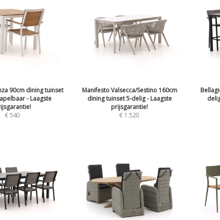
nza 90cm dining tuinset
Manifesto Valsecca/Sestino 160cm
Bellag
tapelbaar - Laagste
dining tuinset 5-delig - Laagste
deli
ijsgarantie!
prijsgarantie!
€
540
€
1.520