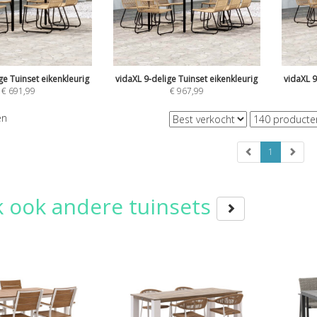
ge Tuinset eikenkleurig
vidaXL 9-delige Tuinset eikenkleurig
vidaXL 9
€
691,99
€
967,99
en
1
k ook andere tuinsets