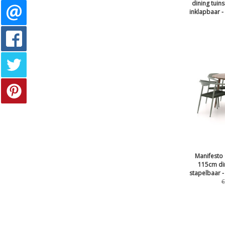
dining tuin
inklapbaar -
Manifesto
115cm din
stapelbaar -