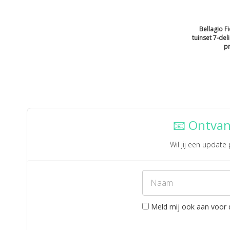
Bellagio F
tuinset 7-del
pr
📧 Ontvan
Wil jij een updat
Meld mij ook aan voor 