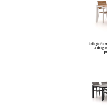
Bellagio Fide
3-delig s
pr