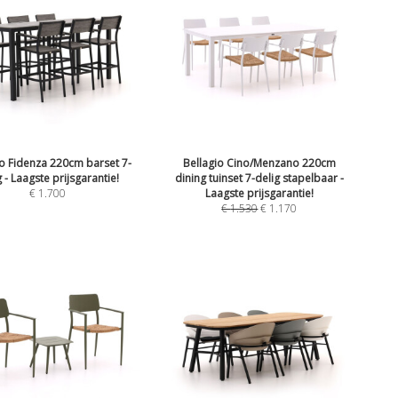
io Fidenza 220cm barset 7-
Bellagio Cino/Menzano 220cm
g - Laagste prijsgarantie!
dining tuinset 7-delig stapelbaar -
€
1.700
Laagste prijsgarantie!
€
1.530
€
1.170