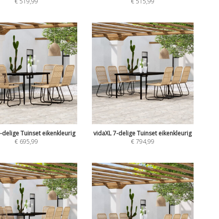
€
519,99
€
515,99
-delige Tuinset eikenkleurig
vidaXL 7-delige Tuinset eikenkleurig
€
695,99
€
794,99