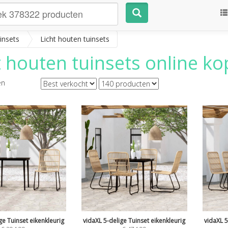
insets
Licht houten tuinsets
t houten tuinsets
online kop
en
ge Tuinset eikenkleurig
vidaXL 5-delige Tuinset eikenkleurig
vidaXL 5