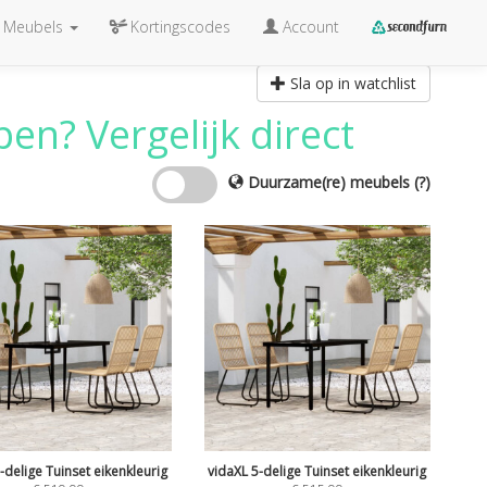
Meubels
Kortingscodes
Account
Sla op in watchlist
en? Vergelijk direct
Duurzame(re) meubels
(?)
-delige Tuinset eikenkleurig
vidaXL 5-delige Tuinset eikenkleurig