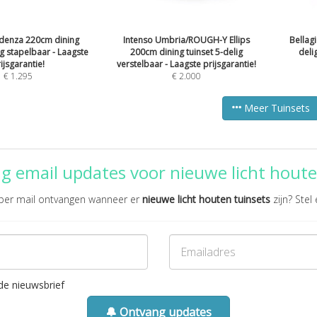
idenza 220cm dining
Intenso Umbria/ROUGH-Y Ellips
Bellag
ig stapelbaar - Laagste
200cm dining tuinset 5-delig
deli
ijsgarantie!
verstelbaar - Laagste prijsgarantie!
€
1.295
€
2.000
Meer Tuinsets
g email updates voor nieuwe licht houte
e per mail ontvangen wanneer er
nieuwe licht houten tuinsets
zijn? Stel 
de nieuwsbrief
🔔 Ontvang updates