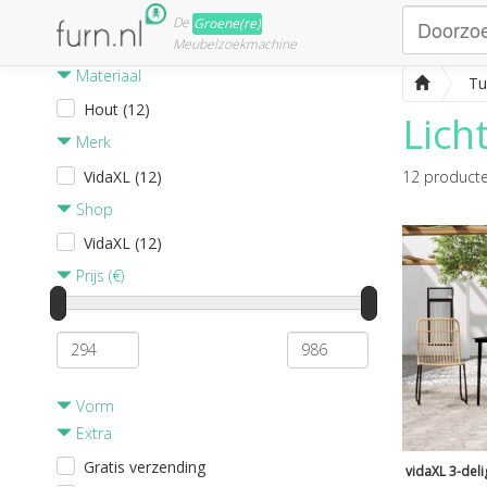
De
Groene(re)
Meubelzoekmachine
Materiaal
Tu
Hout (12)
Lich
Merk
VidaXL (12)
12
product
Shop
VidaXL (12)
Prijs (€)
Vorm
Extra
Gratis verzending
vidaXL 3-deli