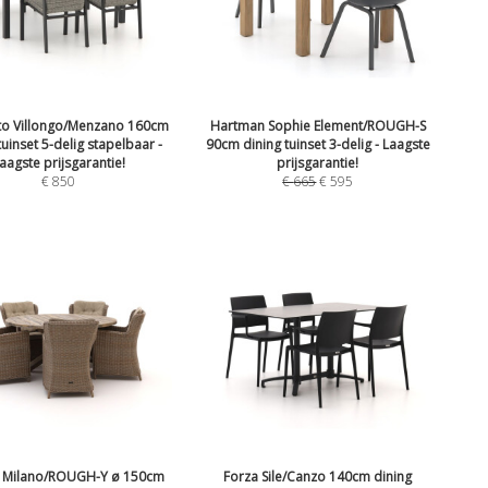
to Villongo/Menzano 160cm
Hartman Sophie Element/ROUGH-S
tuinset 5-delig stapelbaar -
90cm dining tuinset 3-delig - Laagste
aagste prijsgarantie!
prijsgarantie!
€
850
€
665
€
595
o Milano/ROUGH-Y ø 150cm
Forza Sile/Canzo 140cm dining