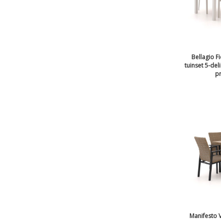
Bellagio F
tuinset 5-del
pr
Manifesto 