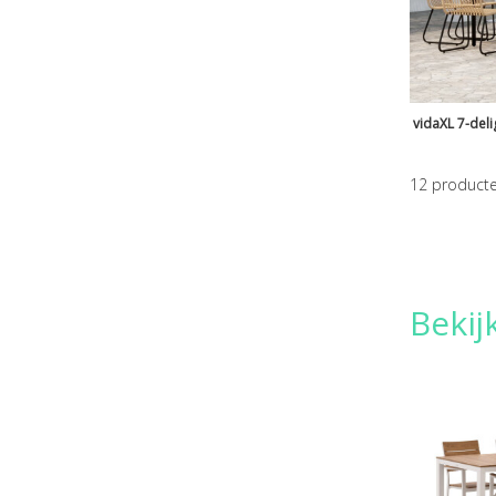
vidaXL 7-deli
12
product
Bekij