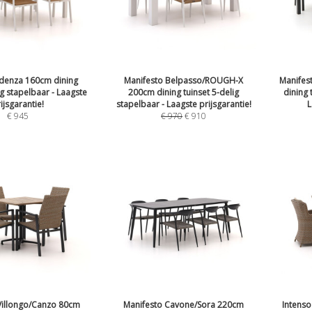
idenza 160cm dining
Manifesto Belpasso/ROUGH-X
Manifes
ig stapelbaar - Laagste
200cm dining tuinset 5-delig
dining 
ijsgarantie!
stapelbaar - Laagste prijsgarantie!
L
€
945
€
970
€
910
Villongo/Canzo 80cm
Manifesto Cavone/Sora 220cm
Intens