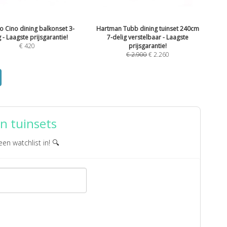
io Cino dining balkonset 3-
Hartman Tubb dining tuinset 240cm
g - Laagste prijsgarantie!
7-delig verstelbaar - Laagste
€
420
prijsgarantie!
€
2.900
€
2.260
n tuinsets
een watchlist in! 🔍